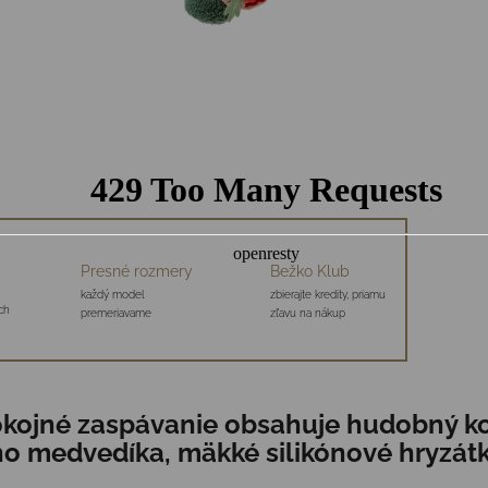
Presné rozmery
Bežko Klub
každý model
zbierajte kredity, priamu
ch
premeriavame
zľavu na nákup
kojné zaspávanie obsahuje hudobný ko
 medvedíka, mäkké silikónové hryzátko