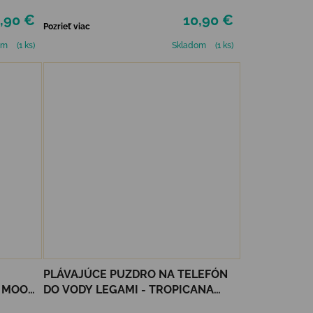
,90 €
10,90 €
Pozrieť viac
om
(1 ks)
Skladom
(1 ks)
PLÁVAJÚCE PUZDRO NA TELEFÓN
E MOON
DO VODY LEGAMI - TROPICANA
DREAM