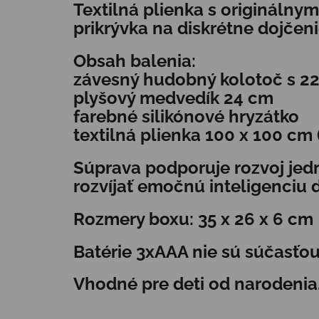
Textilná plienka s originálny
prikrývka na diskrétne dojčen
Obsah balenia:
závesný hudobný kolotoč s 22
plyšový medvedík 24 cm
farebné silikónové hryzátko
textilná plienka 100 x 100 c
Súprava podporuje rozvoj jed
rozvíjať emočnú inteligenciu d
Rozmery boxu: 35 x 26 x 6 cm
Batérie 3xAAA nie sú súčasťou
Vhodné pre deti od narodenia