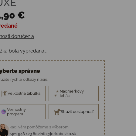
UXE
,90 €
redané
otková cena:
osti doručenia
žka bola vypredaná…
yberte správne
užite rýchle odkazy nižšie.
Nadmerkový
Veľkostná tabuľka
ťahák
Vernostný
Strážiť dostupnosť
program
Radi vám pomôžeme s výberom
+421 948 123 802
info@jezkobezko.sk