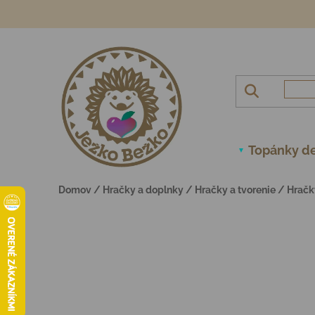
Prejsť na obsah
Topánky de
Domov
/
Hračky a doplnky
/
Hračky a tvorenie
/
Hračk