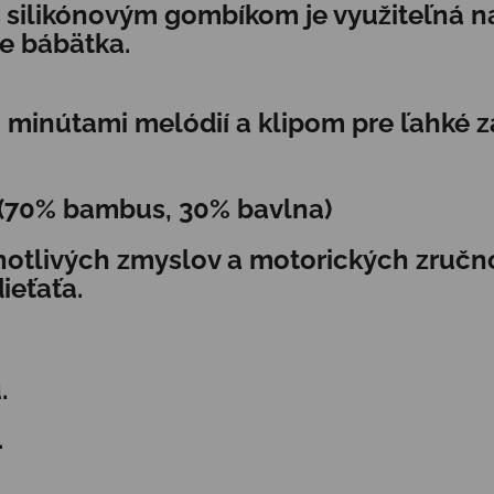
m silikónovým gombíkom je využiteľná na
ie bábätka.
 minútami melódií a klipom pre ľahké 
m (70% bambus, 30% bavlna)
notlivých zmyslov a motorických zručn
ieťaťa.
.
.