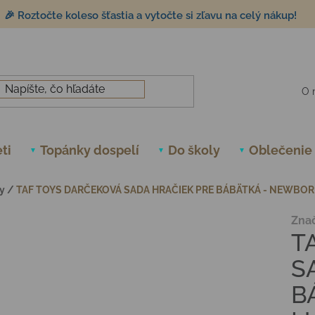
🎉 Roztočte koleso šťastia a vytočte si zľavu na celý nákup!
O 
ti
Topánky dospelí
Do školy
Oblečenie
y
/
TAF TOYS DARČEKOVÁ SADA HRAČIEK PRE BÁBÄTKÁ - NEWBOR
Zna
T
S
B