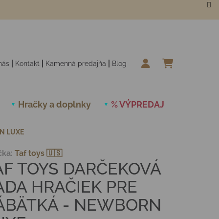
nás
Kontakt
Kamenná predajňa
Blog
NÁKUPN
Hračky a doplnky
% VÝPREDAJ
Novinky
N LUXE
čka:
Taf toys 🇺🇸
AF TOYS DARČEKOVÁ
ADA HRAČIEK PRE
ÁBÄTKÁ - NEWBORN