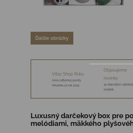
Ďalšie obrázky
Objavujeme
Víťaz Shop Roku
novinky
cena odbornej poroty
34 starostlivo vybraný
Heureka za rok 2025
značiek
Luxusný darčekový box pre po
melódiami, mäkkého plyšového