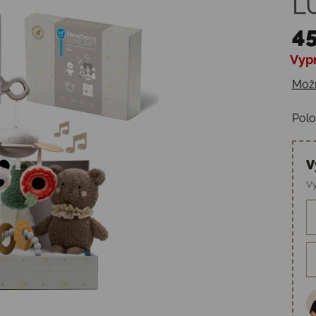
L
45
Vyp
Jedn
Možn
Polo
V
Vy