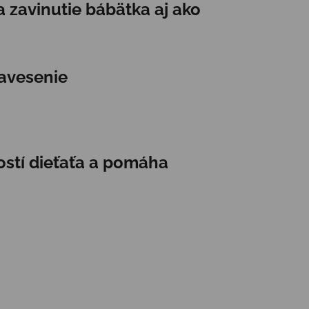
 zavinutie bábätka aj ako
zavesenie
ostí dieťaťa a pomáha