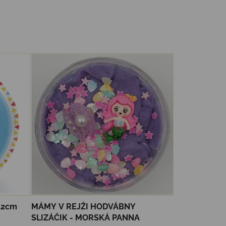
12cm
MÁMY V REJŽI HODVÁBNY
SLIZÁČIK - MORSKÁ PANNA