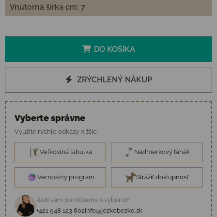
Vnútorná šírka cm: 7
DO KOŠÍKA
ZRÝCHLENÝ NÁKUP
Vyberte správne
Využite rýchle odkazy nižšie.
Veľkostná tabuľka
Nadmerkový ťahák
Vernostný program
Strážiť dostupnosť
Radi vám pomôžeme s výberom
+421 948 123 802
info@jezkobezko.sk