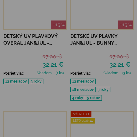
–15 %
–15 %
DETSKÝ UV PLAVKOVÝ
DETSKÉ UV PLAVKY
OVERAL JAN&JUL -
JAN&JUL - BUNNY
CRABBY CRAB
FLOWERS
37,90 €
37,90 €
32,21 €
32,21 €
Skladom
(1 ks)
Skladom
(3 ks)
Pozrieť viac
Pozrieť viac
12 mesiacov
3 roky
12 mesiacov
18 mesiacov
3 roky
4 roky
5 rokov
VÝPREDAJ
LETO 2026 🌊