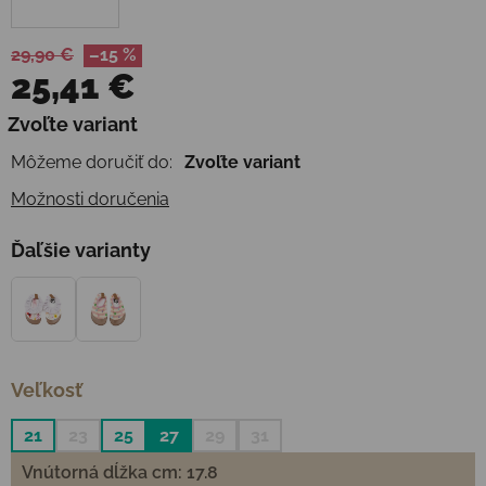
29,90 €
–15 %
25,41 €
Jednotková cena:
Zvoľte variant
Môžeme doručiť do:
Zvoľte variant
Možnosti doručenia
Ďaľšie varianty
Veľkosť
21
23
25
27
29
31
Vnútorná dĺžka cm: 17.8