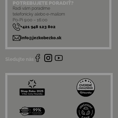
POTREBUJETE PORADIŤ?
Radi vám poradíme
telefonicky alebo e-mailom
Po-Pi 9:00 – 16:00
+421 948 123 802
info@jezkobezko.sk
Sledujte nás