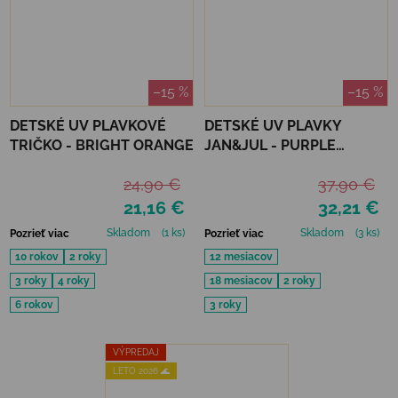
–15 %
–15 %
DETSKÉ UV PLAVKOVÉ
DETSKÉ UV PLAVKY
TRIČKO - BRIGHT ORANGE
JAN&JUL - PURPLE
UNICORN
24,90 €
37,90 €
21,16 €
32,21 €
Skladom
(1 ks)
Skladom
(3 ks)
Pozrieť viac
Pozrieť viac
10 rokov
2 roky
12 mesiacov
3 roky
4 roky
18 mesiacov
2 roky
6 rokov
3 roky
VÝPREDAJ
LETO 2026 🌊