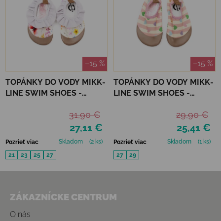
–15 %
–15 %
TOPÁNKY DO VODY MIKK-
TOPÁNKY DO VODY MIKK-
LINE SWIM SHOES -
LINE SWIM SHOES -
BUTTERFLY
HEART
31,90 €
29,90 €
27,11 €
25,41 €
Skladom
(2 ks)
Skladom
(1 ks)
Pozrieť viac
Pozrieť viac
21
23
25
27
27
29
Zápätie
ZÁKAZNÍCKE CENTRUM
O nás