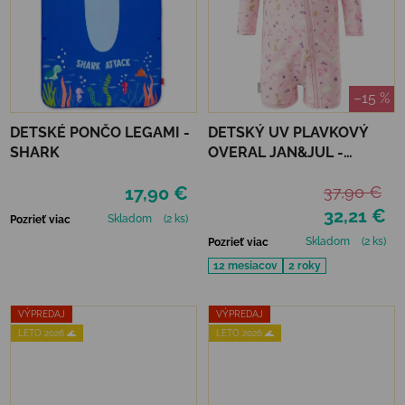
–15 %
DETSKÉ PONČO LEGAMI -
DETSKÝ UV PLAVKOVÝ
SHARK
OVERAL JAN&JUL -
BUNNY FLOWERS
17,90 €
37,90 €
32,21 €
Skladom
(2 ks)
Pozrieť viac
Skladom
(2 ks)
Pozrieť viac
12 mesiacov
2 roky
VÝPREDAJ
VÝPREDAJ
LETO 2026 🌊
LETO 2026 🌊