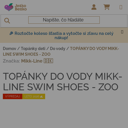
Prejsť na obsah
NÁKUP
🎉 Roztočte koleso šťastia a vytočte si zľavu na celý
nákup!
Domov
/
Topánky deti
/
Do vody
/
TOPÁNKY DO VODY MIKK-
LINE SWIM SHOES - ZOO
Značka:
Mikk-Line 🇩🇰
TOPÁNKY DO VODY MIKK-
LINE SWIM SHOES - ZOO
VÝPREDAJ
LETO 2026 🌊