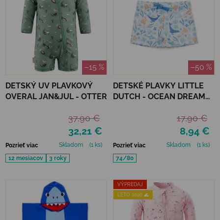
–15 %
–50 %
DETSKÝ UV PLAVKOVÝ
DETSKÉ PLAVKY LITTLE
OVERAL JAN&JUL - OTTER
DUTCH - OCEAN DREAMS
BLUE
37,90 €
17,90 €
32,21 €
8,94 €
Skladom
(1 ks)
Skladom
(1 ks)
Pozrieť viac
Pozrieť viac
12 mesiacov
3 roky
74/80
VÝPREDAJ
LETO 2026 🌊