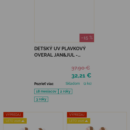
–15 %
DETSKÝ UV PLAVKOVÝ
OVERAL JAN&JUL -
PURPLE UNICORN
37,90 €
32,21 €
Skladom
(2 ks)
Pozrieť viac
18 mesiacov
2 roky
3 roky
VÝPREDAJ
VÝPREDAJ
LETO 2026 🌊
LETO 2026 🌊