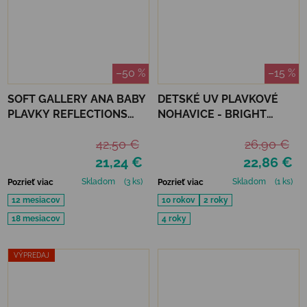
–50 %
–15 %
SOFT GALLERY ANA BABY
DETSKÉ UV PLAVKOVÉ
PLAVKY REFLECTIONS
NOHAVICE - BRIGHT
PURPLE UPF 50+
ORANGE
42,50 €
26,90 €
21,24 €
22,86 €
Skladom
(3 ks)
Skladom
(1 ks)
Pozrieť viac
Pozrieť viac
12 mesiacov
10 rokov
2 roky
18 mesiacov
4 roky
VÝPREDAJ