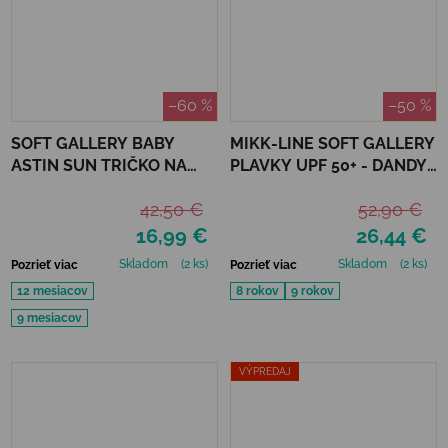
–60 %
–50 %
SOFT GALLERY BABY
MIKK-LINE SOFT GALLERY
ASTIN SUN TRIČKO NA
PLAVKY UPF 50+ - DANDY
KÚPANIE REFLECTIONS
BUGS
42,50 €
52,90 €
OCEAN UPF 50+
16,99 €
26,44 €
Skladom
(2 ks)
Skladom
(2 ks)
Pozrieť viac
Pozrieť viac
12 mesiacov
8 rokov
9 rokov
9 mesiacov
VÝPREDAJ