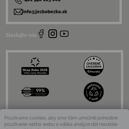
info@jezkobezko.sk
Sledujte nás
Používame cookies, aby sme Vám umožnili pohodlné
používanie nášho webu a vďaka analýze dát neustále