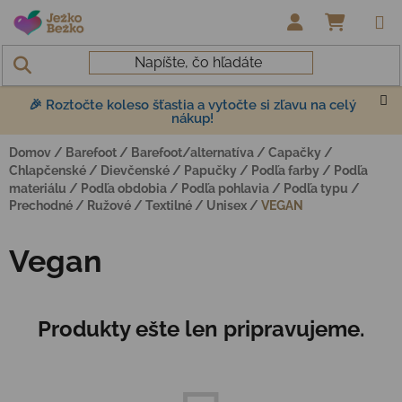
Prejsť na obsah
NÁKUP
🎉 Roztočte koleso šťastia a vytočte si zľavu na celý
nákup!
Domov
/
Barefoot
/
Barefoot/alternatíva
/
Capačky
/
Chlapčenské
/
Dievčenské
/
Papučky
/
Podľa farby
/
Podľa
materiálu
/
Podľa obdobia
/
Podľa pohlavia
/
Podľa typu
/
Prechodné
/
Ružové
/
Textilné
/
Unisex
/
VEGAN
Vegan
Produkty ešte len pripravujeme.