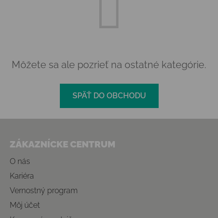
Môžete sa ale pozrieť na ostatné kategórie.
SPÄŤ DO OBCHODU
Zápätie
ZÁKAZNÍCKE CENTRUM
O nás
Kariéra
Vernostný program
Môj účet