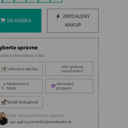
ZRÝCHLENÝ
DO KOŠÍKA
NÁKUP
yberte správne
užite rýchle odkazy nižšie.
Ako správne
Veľkostná tabuľka
merať nohu?
Nadmerkový
Vernostný
ťahák
program
Strážiť dostupnosť
Radi vám pomôžeme s výberom
+421 948 123 802
info@jezkobezko.sk