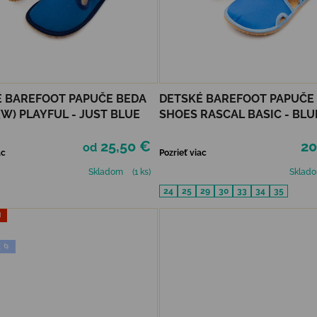
 BAREFOOT PAPUČE BEDA
DETSKÉ BAREFOOT PAPUČE
 (W) PLAYFUL - JUST BLUE
SHOES RASCAL BASIC - BLU
25,50 €
20
od
ac
Pozrieť viac
Skladom
(1 ks)
Sklad
24
25
29
30
33
34
35
J
 🌀