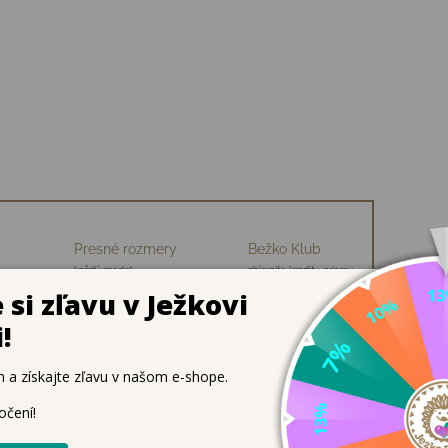
Presné rozmery
Bežko Klub
každý model
zbierajte kredity, priamu
ch
premeriavame
zľavu na nákup