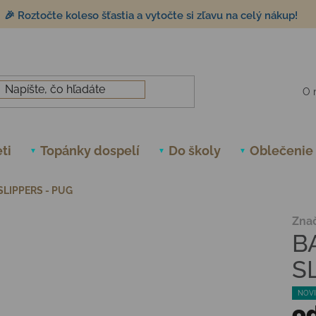
🎉 Roztočte koleso šťastia a vytočte si zľavu na celý nákup!
O 
ti
Topánky dospelí
Do školy
Oblečenie
SLIPPERS - PUG
Zna
B
S
NOVI
o