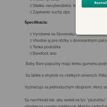
Stielka: nevyberateľná, textilná, netvarova
Zapínanie: suchý zips
Špecifikácia:
Vyrobené na Slovensku
Vhodné aj pre nôžky s dominantným pal
Tenká podrážka
Barefoot: áno
Baby Bare papučky majú tenkú gumenú podrážk
Sú ľahké a ohybné vo všetkých smeroch. Päta je
Vyznačujú sa jednoduchým dizajnom, ktorý sa
Sú navrhnuté tak, aby sedeli na tzv. “plutvičku”
vhodné na vysoký priehlavok. Mali by sadnúť 