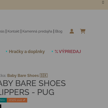
nás
Kontakt
Kamenná predajňa
Blog
NÁKUPN
Hračky a doplnky
% VÝPREDAJ
Novinky
čka:
Baby Bare Shoes 🇸🇰
ABY BARE SHOES
LIPPERS - PUG
NKA
JESEŇ 2026 🍂
d