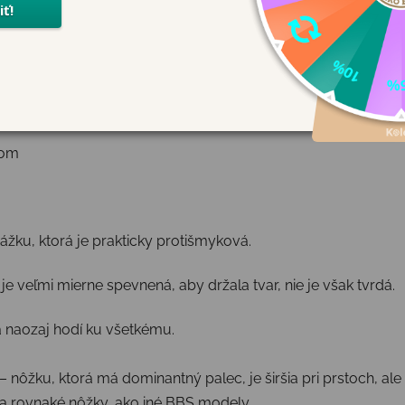
ná
com
u, ktorá je prakticky protišmyková.
 veľmi mierne spevnená, aby držala tvar, nie je však tvrdá.
 naozaj hodí ku všetkému.
 – nôžku, ktorá má dominantný palec, je širšia pri prstoch, ale
na rovnaké nôžky, ako iné BBS modely.