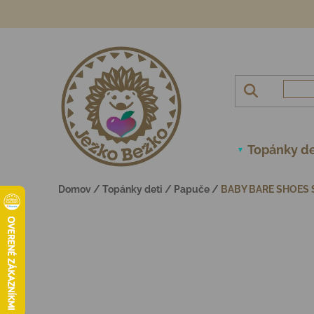
Prejsť na obsah
Topánky de
Domov
/
Topánky deti
/
Papuče
/
BABY BARE SHOES 