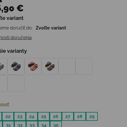
,90 €
te variant
otková cena:
me doručiť do:
Zvoľte variant
osti doručenia
šie varianty
kosť
22
23
24
25
26
27
28
29
31
32
33
34
35