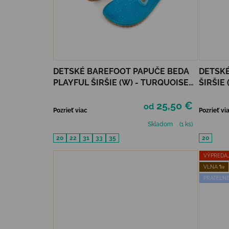
DETSKÉ BAREFOOT PAPUČE BEDA
DETSKÉ
PLAYFUL ŠIRŠIE (W) - TURQUOISE
ŠIRŠIE
SHINE
25,50 €
od
Pozrieť viac
Pozrieť vi
Skladom
(1 ks)
20
22
31
33
35
20
VÝPREDA
VLNA 🐑
PRATEĽNÉ