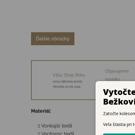
Ďalšie obrázky
Objavujeme
Víťaz Shop Roku
novinky
cena odbornej poroty
34 starostlivo vybraný
Heureka za rok 2025
značiek
Materiál:
Vonkajší: textil
Vnútorný: textil