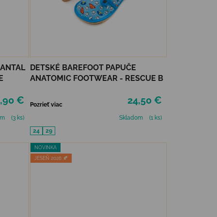
 ANTAL
DETSKÉ BAREFOOT PAPUČE
E
ANATOMIC FOOTWEAR - RESCUE B
,90 €
24,50 €
Pozrieť viac
om
(3 ks)
Skladom
(1 ks)
24
29
NOVINKA
JESEŇ 2026 🍂