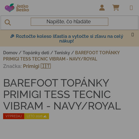
Prejsť na obsah
NÁKUP
🎉 Roztočte koleso šťastia a vytočte si zľavu na celý
nákup!
Domov
/
Topánky deti
/
Tenisky
/
BAREFOOT TOPÁNKY
PRIMIGI TESS TECNIC VIBRAM - NAVY/ROYAL
Značka:
Primigi 🇮🇹
BAREFOOT TOPÁNKY
PRIMIGI TESS TECNIC
VIBRAM - NAVY/ROYAL
VÝPREDAJ
LETO 2026 🌊