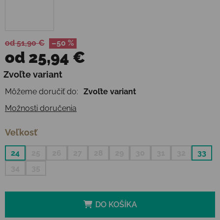
od 51,90 €
–50 %
od
25,94 €
Jednotková cena:
Zvoľte variant
Môžeme doručiť do:
Zvoľte variant
Možnosti doručenia
Veľkosť
24
25
26
27
28
29
30
31
32
33
34
35
DO KOŠÍKA