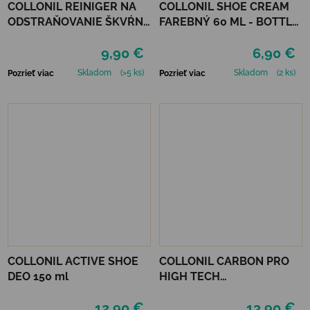
COLLONIL REINIGER NA
COLLONIL SHOE CREAM
ODSTRAŇOVANIE ŠKVŔN
FAREBNÝ 60 ML - BOTTLE
200 ML
GREEN
9,90 €
6,90 €
Skladom
(>5 ks)
Skladom
(2 ks)
Pozrieť viac
Pozrieť viac
COLLONIL ACTIVE SHOE
COLLONIL CARBON PRO
DEO 150 ml
HIGH TECH
IMPREGNAČNÝ SPREJ 400
12,90 €
13,90 €
ML