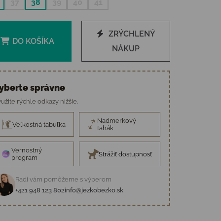
37
38
39
40
41
ZRÝCHLENÝ
DO KOŠÍKA
NÁKUP
yberte správne
užite rýchle odkazy nižšie.
Nadmerkový
Veľkostná tabuľka
ťahák
Vernostný
Strážiť dostupnosť
program
Radi vám pomôžeme s výberom
+421 948 123 802
info@jezkobezko.sk