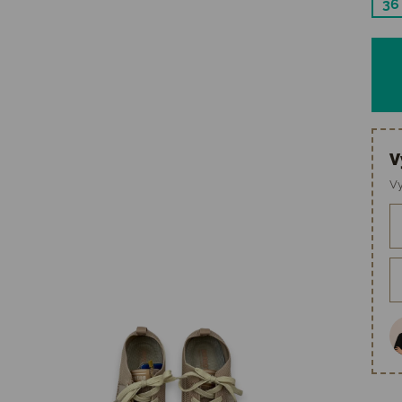
36
V
Vy