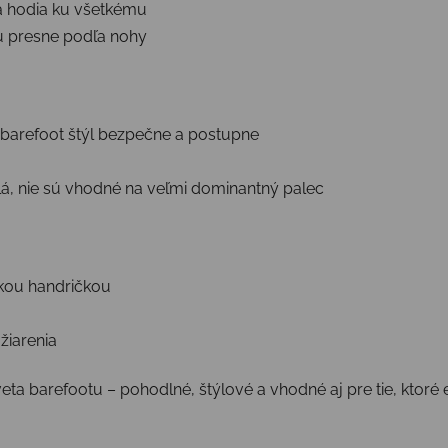
sa hodia ku všetkému
u presne podľa nohy
a barefoot štýl bezpečne a postupne
lá, nie sú vhodné na veľmi dominantný palec
kou handričkou
žiarenia
a barefootu – pohodlné, štýlové a vhodné aj pre tie, ktoré 