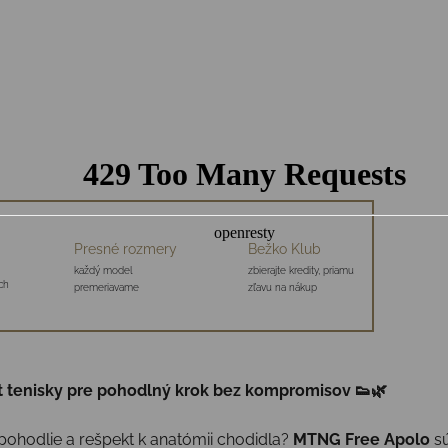
Presné rozmery
Bežko Klub
každý model
zbierajte kredity, priamu
ch
premeriavame
zľavu na nákup
 tenisky pre pohodlný krok bez kompromisov 👟🌿
, pohodlie a rešpekt k anatómii chodidla?
MTNG Free Apolo
sú