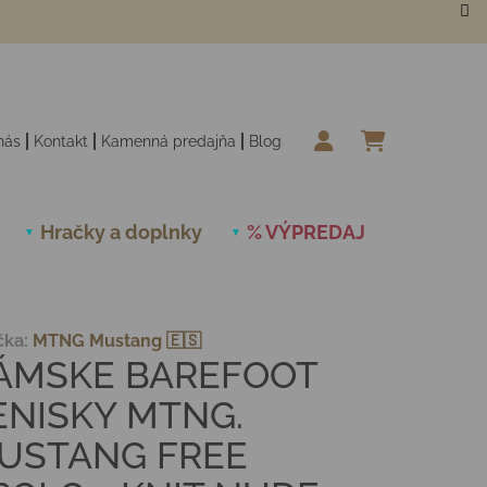
nás
Kontakt
Kamenná predajňa
Blog
NÁKUPN
Hračky a doplnky
% VÝPREDAJ
Novinky
čka:
MTNG Mustang 🇪🇸
ÁMSKE BAREFOOT
ENISKY MTNG.
USTANG FREE