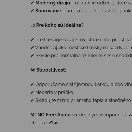
✔
Moderný dizajn
– neutrálne odtiene, ktoré 
✔
Šnurovanie
– umožňuje prispôsobiť topánk
🦶
Pre koho sú ideálne?
✔ Pre teenagerov aj ženy, ktoré chcú prejsť n
✔ Vhodné aj ako mestské tenisky na každý deň
✔ Skvelé pre normálne až mierne širšie chodid
🛠
Starostlivosť:
✔ Odporúčame čistiť jemnou kefkou alebo vlh
✔ Neperte v práčke
✔ Skladujte mimo priameho tepla a slnečného 
MTNG Free Apolo
sú ideálnym vstupom do svet
chôdze. 🌸👟