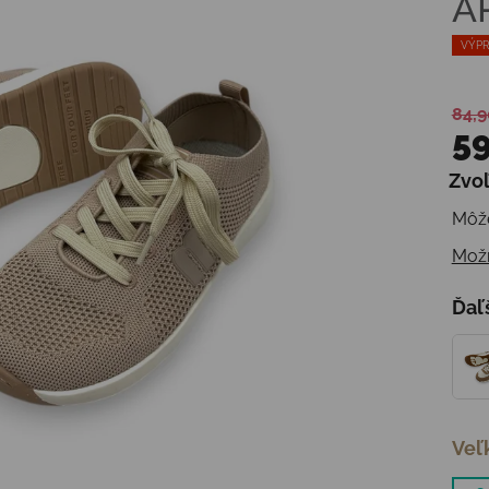
A
VÝPR
84,9
59
Zvoľ
Jedn
Môže
Možn
Ďaľ
Veľ