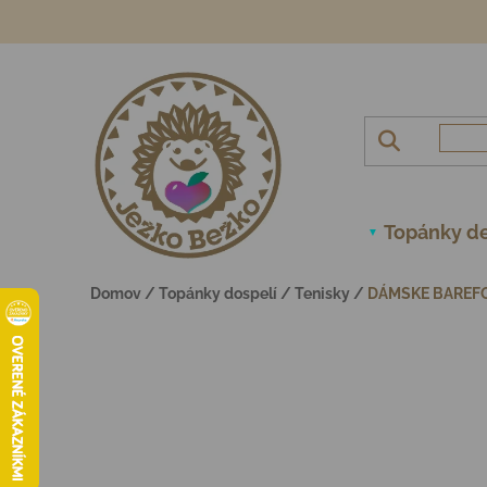
Prejsť na obsah
Topánky de
Domov
/
Topánky dospelí
/
Tenisky
/
DÁMSKE BAREFO