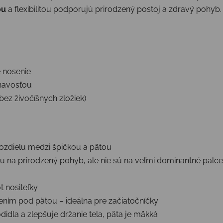
ou
a flexibilitou podporujú prirodzený postoj a zdravý pohyb.
 nosenie
ľnavosťou
ez živočíšnych zložiek)
ozdielu medzi špičkou a pätou
ru na prirodzený pohyb, ale nie sú na veľmi dominantné palce
 nositeľky
ním pod pätou – ideálna pre začiatočníčky
idla a zlepšuje držanie tela, päta je mäkká