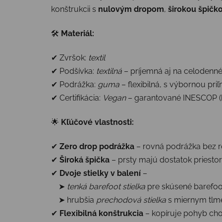
konštrukcii s
nulovým dropom
,
širokou špičk
🛠
Materiál:
✔ Zvršok:
textil
✔ Podšívka:
textilná
– príjemná aj na celodenné
✔ Podrážka:
guma
– flexibilná, s výbornou pri
✔ Certifikácia:
Vegan
– garantované INESCOP (b
🌟
Kľúčové vlastnosti:
✔
Zero drop podrážka
– rovná podrážka bez r
✔
Široká špička
– prsty majú dostatok priesto
✔
Dvoje stielky v balení
–
➤
tenká barefoot stielka
pre skúsené barefoot
➤ hrubšia
prechodová stielka
s miernym tlme
✔
Flexibilná konštrukcia
– kopíruje pohyb chod