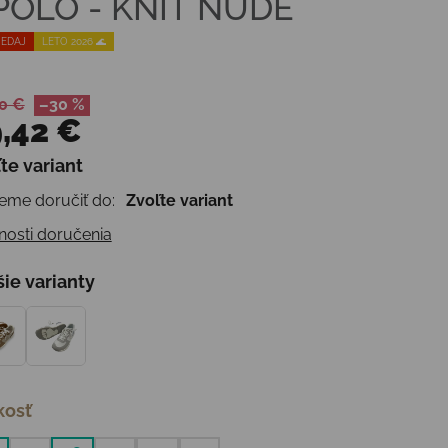
POLO - KNIT NUDE
EDAJ
LETO 2026 🌊
0 €
–30 %
,42 €
te variant
otková cena:
me doručiť do:
Zvoľte variant
osti doručenia
šie varianty
kosť