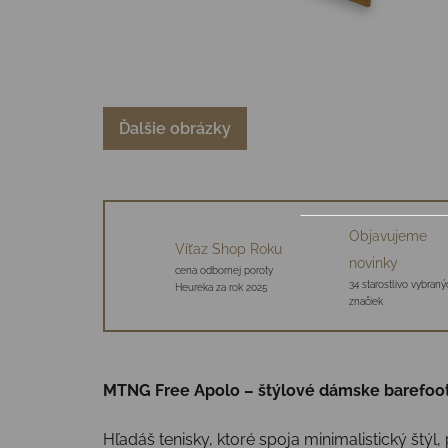
Ďalšie obrázky
Objavujeme
Víťaz Shop Roku
novinky
cena odbornej poroty
34 starostlivo vybraný
Heureka za rok 2025
značiek
MTNG Free Apolo – štýlové dámske barefoot
Hľadáš tenisky, ktoré spoja minimalistický štýl