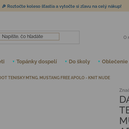
🎉 Roztočte koleso šťastia a vytočte si zľavu na celý nákup!
O 
ti
Topánky dospelí
Do školy
Oblečenie
OT TENISKY MTNG. MUSTANG FREE APOLO - KNIT NUDE
Zna
D
T
M