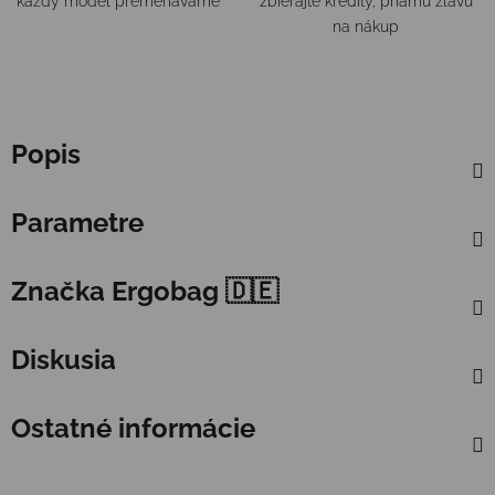
každý model premeriavame
zbierajte kredity, priamu zľavu
na nákup
Popis
Parametre
Značka
Ergobag 🇩🇪
Diskusia
Ostatné informácie