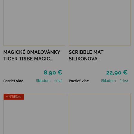
MAGICKÉ OMAĽOVÁNKY
SCRIBBLE MAT
TIGER TRIBE MAGIC
SILIKONOVÁ
PAINTING WORLD -
OMAĽOVÁNKA – FARMA
8,90 €
22,90 €
OCEÁN
Skladom
(1 ks)
Skladom
(2 ks)
Pozrieť viac
Pozrieť viac
VÝPREDAJ