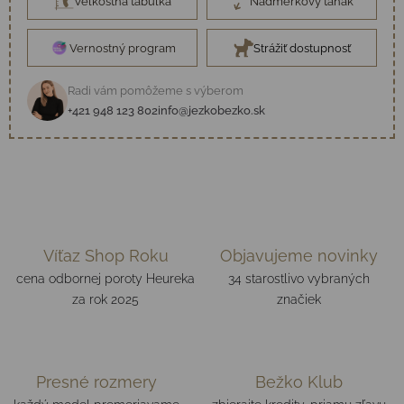
Veľkostná tabuľka
Nadmerkový ťahák
Vernostný program
Strážiť dostupnosť
Radi vám pomôžeme s výberom
+421 948 123 802
info@jezkobezko.sk
Víťaz Shop Roku
Objavujeme novinky
cena odbornej poroty Heureka
34 starostlivo vybraných
za rok 2025
značiek
Presné rozmery
Bežko Klub