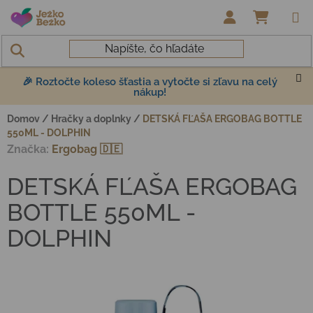
Prejsť na obsah
NÁKUP
🎉 Roztočte koleso šťastia a vytočte si zľavu na celý
nákup!
Domov
/
Hračky a doplnky
/
DETSKÁ FĽAŠA ERGOBAG BOTTLE
550ML - DOLPHIN
Značka:
Ergobag 🇩🇪
DETSKÁ FĽAŠA ERGOBAG
BOTTLE 550ML -
DOLPHIN