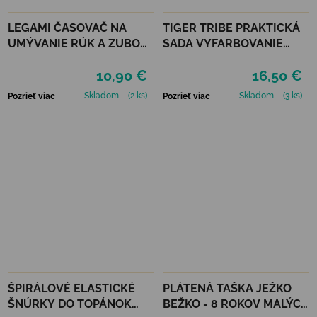
LEGAMI ČASOVAČ NA
TIGER TRIBE PRAKTICKÁ
UMÝVANIE RÚK A ZUBOV
SADA VYFARBOVANIE
- UNICORN
PODĽA ČÍSEL - UNICORN
10,90 €
16,50 €
DREAMING
Skladom
(2 ks)
Skladom
(3 ks)
Pozrieť viac
Pozrieť viac
ŠPIRÁLOVÉ ELASTICKÉ
PLÁTENÁ TAŠKA JEŽKO
ŠNÚRKY DO TOPÁNOK
BEŽKO - 8 ROKOV MALÝCH