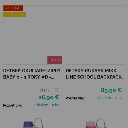
VÝPREDAJ
LETO 2026 🌊
–10 %
DETSKÉ OKULIARE IZIPIZI
DETSKÝ RUKSAK MIKK-
BABY 0 - 3 ROKY #D -
LINE SCHOOL BACKPACK -
APRICOT POLARIZED
BALSAM GREEN
29,90 €
89,90 €
26,90 €
Skladom
(1 ks)
Pozrieť viac
Skladom
(1 ks)
Pozrieť viac