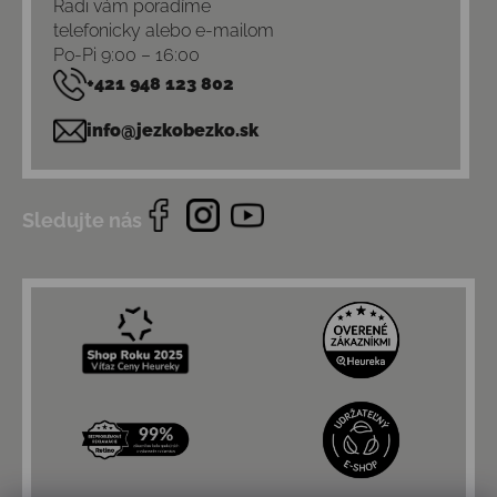
Radi vám poradíme
telefonicky alebo e-mailom
Po-Pi 9:00 – 16:00
+421 948 123 802
info@jezkobezko.sk
Sledujte nás