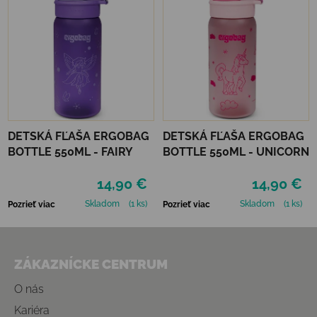
DETSKÁ FĽAŠA ERGOBAG
DETSKÁ FĽAŠA ERGOBAG
BOTTLE 550ML - FAIRY
BOTTLE 550ML - UNICORN
14,90 €
14,90 €
Skladom
(1 ks)
Skladom
(1 ks)
Pozrieť viac
Pozrieť viac
Zápätie
ZÁKAZNÍCKE CENTRUM
O nás
Kariéra