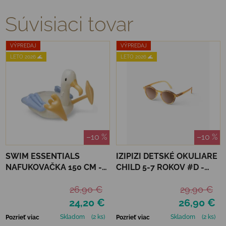
Súvisiaci tovar
VÝPREDAJ
VÝPREDAJ
LETO 2026 🌊
LETO 2026 🌊
–10 %
–10 %
SWIM ESSENTIALS
IZIPIZI DETSKÉ OKULIARE
NAFUKOVAČKA 150 CM -
CHILD 5-7 ROKOV #D -
ČAJKA
GOLDEN CANYON
26,90 €
29,90 €
24,20 €
26,90 €
Skladom
(2 ks)
Skladom
(2 ks)
Pozrieť viac
Pozrieť viac