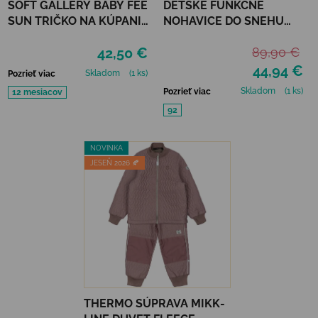
SOFT GALLERY BABY FEE
DETSKÉ FUNKČNÉ
SUN TRIČKO NA KÚPANIE
NOHAVICE DO SNEHU
REFLECTIONS PURPLE
MIKK-LINE - BLACK
42,50 €
89,90 €
UPF 50+
44,94 €
Skladom
(1 ks)
Pozrieť viac
Skladom
(1 ks)
Pozrieť viac
12 mesiacov
92
NOVINKA
JESEŇ 2026 🍂
THERMO SÚPRAVA MIKK-