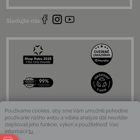
Sledujte nás
Používame cookies, aby sme Vám umožnili pohodlné
používanie nášho webu a vďaka analýze dát neustále
zlepšovali jeho funkcie, výkon a použiteľnosť. Viac
informácií
tu
.