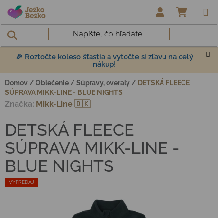
Prejsť na obsah
NÁKUP
🎉 Roztočte koleso šťastia a vytočte si zľavu na celý
nákup!
Domov
/
Oblečenie
/
Súpravy, overaly
/
DETSKÁ FLEECE
SÚPRAVA MIKK-LINE - BLUE NIGHTS
Značka:
Mikk-Line 🇩🇰
DETSKÁ FLEECE
SÚPRAVA MIKK-LINE -
BLUE NIGHTS
VÝPREDAJ