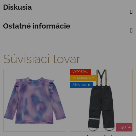
Diskusia
Ostatné informácie
Súvisiaci tovar
VÝPREDAJ
MEMBRÁNA ☔️
ZIMA 2025 ❄️
–50 %