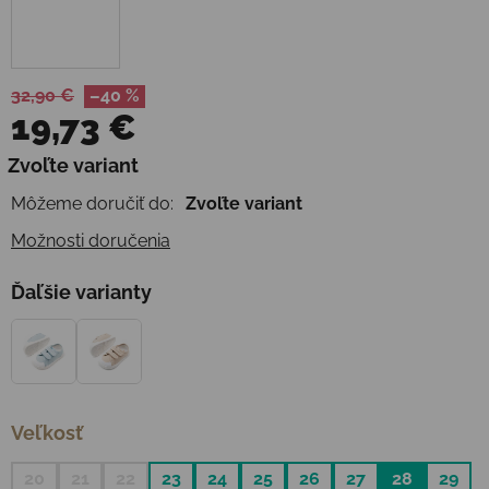
32,90 €
–40 %
19,73 €
Jednotková cena:
Zvoľte variant
Môžeme doručiť do:
Zvoľte variant
Možnosti doručenia
Ďaľšie varianty
Veľkosť
20
21
22
23
24
25
26
27
28
29