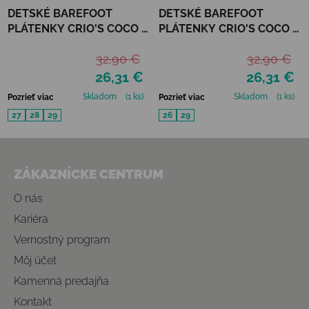
DETSKÉ BAREFOOT
DETSKÉ BAREFOOT
PLÁTENKY CRIO'S COCO -
PLÁTENKY CRIO'S COCO -
AZUL
BEIGE
32,90 €
32,90 €
26,31 €
26,31 €
Skladom
(1 ks)
Skladom
(1 ks)
Pozrieť viac
Pozrieť viac
27
28
29
26
29
Zápätie
ZÁKAZNÍCKE CENTRUM
O nás
Kariéra
Vernostný program
Môj účet
Kamenná predajňa
Kontakt