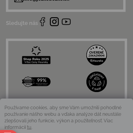
Sledujte nás
Používame cookies, aby sme Vám umožnili pohodlné
používanie nášho webu a vďaka analýze dát neustále
zlepšovali jeho funkcie, výkon a použiteľnosť. Viac
informácií
tu
.