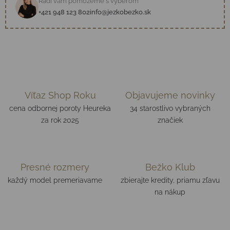
Radi vám pomôžeme s výberom
+421 948 123 802
info@jezkobezko.sk
Víťaz Shop Roku
Objavujeme novinky
cena odbornej poroty Heureka
34 starostlivo vybraných
za rok 2025
značiek
Presné rozmery
Bežko Klub
každý model premeriavame
zbierajte kredity, priamu zľavu
na nákup