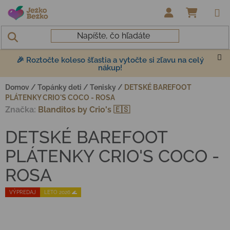
Prejsť na obsah
NÁKUP
🎉 Roztočte koleso šťastia a vytočte si zľavu na celý
nákup!
Domov
/
Topánky deti
/
Tenisky
/
DETSKÉ BAREFOOT
PLÁTENKY CRIO'S COCO - ROSA
Značka:
Blanditos by Crio's 🇪🇸
DETSKÉ BAREFOOT
PLÁTENKY CRIO'S COCO -
ROSA
VÝPREDAJ
LETO 2026 🌊