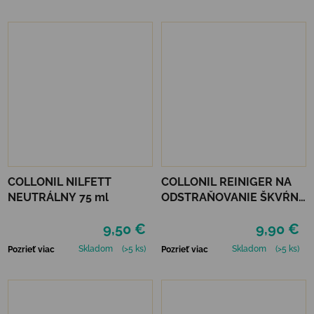
COLLONIL NILFETT
COLLONIL REINIGER NA
NEUTRÁLNY 75 ml
ODSTRAŇOVANIE ŠKVŔN
200 ML
9,50 €
9,90 €
Skladom
(>5 ks)
Skladom
(>5 ks)
Pozrieť viac
Pozrieť viac