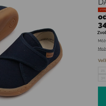
D
VÝPR
o
34
Zvoľ
Jedn
Môže
Možn
Veľ
21
30