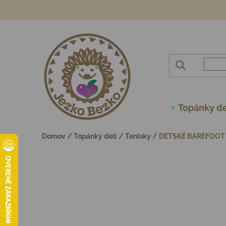
Prejsť na obsah
Topánky de
Domov
/
Topánky deti
/
Tenisky
/
DETSKÉ BAREFOOT 