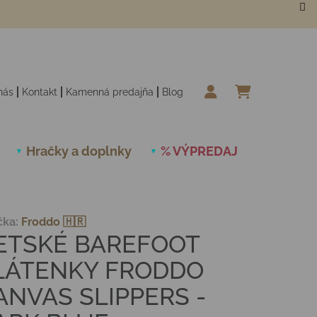
nás
Kontakt
Kamenná predajňa
Blog
NÁKUPN
Hračky a doplnky
% VÝPREDAJ
Novinky
čka:
Froddo 🇭🇷
ETSKÉ BAREFOOT
LÁTENKY FRODDO
ANVAS SLIPPERS -