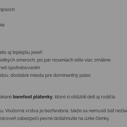
zipsoch
nia
leto aj teplejšiu jeseň
 všetkých smeroch, po pár noseniach ešte viac zmäkne
 pred opotrebovaním
 prstov, dostatok miesta pre dominantný palec
makané
barefoot plátenky
, ktoré si obľúbili deti aj rodičia.
ilu. Vnútorná vrstva je bezfarebná, takže sa nemusíš báť než
roveň zabezpečí pevné dotiahnutie na úzke členky.