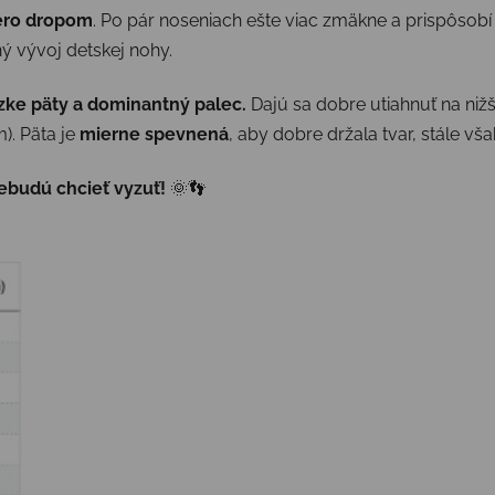
ero dropom
. Po pár noseniach ešte viac zmäkne a prispôsobí 
ý vývoj detskej nohy.
zke päty a dominantný palec.
Dajú sa dobre utiahnuť na nižš
). Päta je
mierne spevnená
, aby dobre držala tvar, stále vš
nebudú chcieť vyzuť!
🌞👣