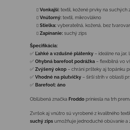
Vonkajší:
textil, kožené prvky na suchých 
Vnútorný:
textil, mikrovlákno
Stielka:
vyberateľná, kožená, bez tvarova
Zapínanie:
suchý zips
Špecifikácia:
✅
Ľahké a vzdušné plátenky
– ideálne na jar, 
✅
Ohybná barefoot podrážka
– flexibilná vo
✅
Zvýšený okop
– chráni pršteky aj topánku
✅
Vhodné na plutvičky
– širší strih v oblasti
✅
Barefoot: áno
Obľúbená značka
Froddo
priniesla na trh pre
Zvršok aj vnútro sú vyrobené z kvalitného text
suchý zips
umožňuje jednoduché obúvanie a zá