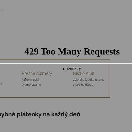
Presné rozmery
Bežko Klub
každý model
zbierajte kredity, priamu
ch
premeriavame
zľavu na nákup
hybné plátenky na každý deň