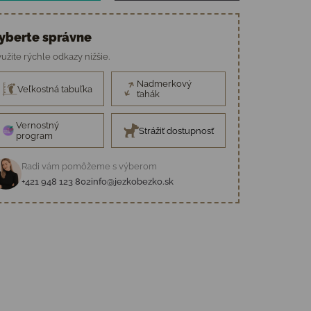
yberte správne
užite rýchle odkazy nižšie.
Nadmerkový
Veľkostná tabuľka
ťahák
Vernostný
Strážiť dostupnosť
program
Radi vám pomôžeme s výberom
+421 948 123 802
info@jezkobezko.sk