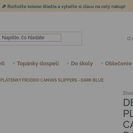
🎉 Roztočte koleso šťastia a vytočte si zľavu na celý nákup!
O 
ti
Topánky dospelí
Do školy
Oblečenie
PLÁTENKY FRODDO CANVAS SLIPPERS - DARK BLUE
Zna
D
P
C