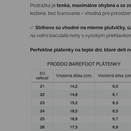
Podrážka je
tenká, maximálne ohybná a so z
kožená, bez tvarovania – vhodná pre prirodzen
✅
Strihovo sú vhodné na mierne plutvičky, ú
na veľmi baculaté nohy s vysokým priehlavkom
Perfektné plátenky na teplé dni, ktoré deti 