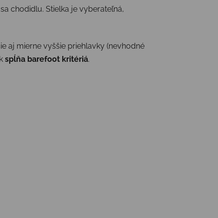
sa chodidlu. Stielka je vyberateľná,
ie aj mierne vyššie priehlavky (nevhodné
ak
spĺňa barefoot kritériá
.