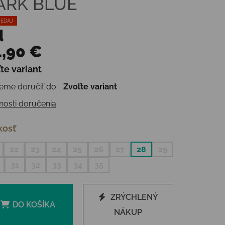
ARK BLUE
EDAJ
d
,90 €
te variant
otková cena:
me doručiť do:
Zvoľte variant
osti doručenia
kosť
22
23
24
25
26
27
28
29
31
32
33
34
35
ZRÝCHLENÝ
DO KOŠÍKA
NÁKUP