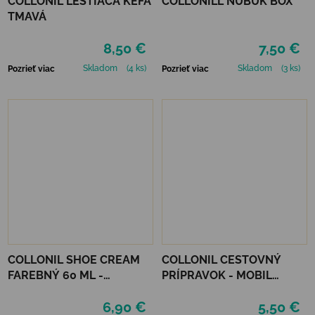
COLLONIL LEŠTIACA KEFA
COLLONILL NUBUK BOX
TMAVÁ
8,50 €
7,50 €
Skladom
(4 ks)
Skladom
(3 ks)
Pozrieť viac
Pozrieť viac
COLLONIL SHOE CREAM
COLLONIL CESTOVNÝ
FAREBNÝ 60 ML -
PRÍPRAVOK - MOBIL
MIRABELLE
ČIERNY
6,90 €
5,50 €