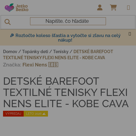
Prejsť na obsah
NÁKUP
🎉 Roztočte koleso šťastia a vytočte si zľavu na celý
nákup!
Domov
/
Topánky deti
/
Tenisky
/
DETSKÉ BAREFOOT
TEXTILNÉ TENISKY FLEXI NENS ELITE - KOBE CAVA
Značka:
Flexi Nens 🇪🇸
DETSKÉ BAREFOOT
TEXTILNÉ TENISKY FLEXI
NENS ELITE - KOBE CAVA
VÝPREDAJ
LETO 2026 🌊