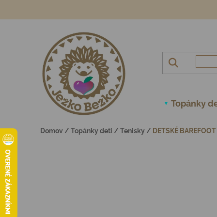
Prejsť na obsah
Topánky de
Domov
/
Topánky deti
/
Tenisky
/
DETSKÉ BAREFOOT 