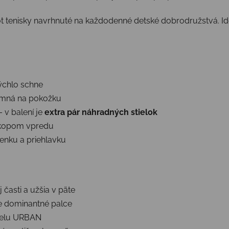
tenisky navrhnuté na každodenné detské dobrodružstvá. Ideál
ýchlo schne
emná na pokožku
 v balení je
extra pár náhradných stielok
 okopom vpredu
lenku a priehlavku
časti a užšia v päte
re dominantné palce
odelu URBAN