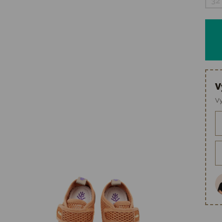
32
V
Vy