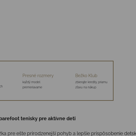
Presné rozmery
Bežko Klub
každý model
zbierajte kredity, priamu
ch
premeriavame
zľavu na nákup
arefoot tenisky pre aktívne deti
 pre ešte prirodzenejší pohyb a lepšie prispôsobenie dets