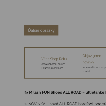
Ďalšie obrázky
Objavujeme
Víťaz Shop Roku
novinky
cena odbornej poroty
34 starostlivo vybraný
Heureka za rok 2025
značiek
👟 Milash FUN Shoes ALL ROAD – ultraľahké b
✨ NOVINKA – nová ALL ROAD barefoot podrážka