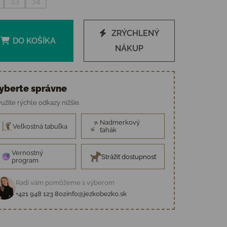
33
34
ZRÝCHLENÝ
DO KOŠÍKA
NÁKUP
yberte správne
užite rýchle odkazy nižšie.
Nadmerkový
Veľkostná tabuľka
ťahák
Vernostný
Strážiť dostupnosť
program
Radi vám pomôžeme s výberom
+421 948 123 802
info@jezkobezko.sk