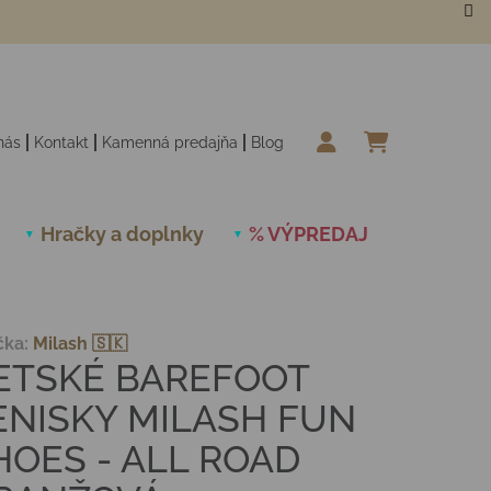
nás
Kontakt
Kamenná predajňa
Blog
NÁKUPN
Hračky a doplnky
% VÝPREDAJ
Novinky
čka:
Milash 🇸🇰
ETSKÉ BAREFOOT
ENISKY MILASH FUN
HOES - ALL ROAD