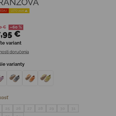
RANŽOVÁ
EDAJ
LETO 2026 🌊
0 €
–60 %
,95 €
te variant
otková cena:
osti doručenia
šie varianty
kosť
25
26
27
28
29
30
31