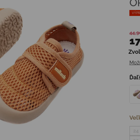
O
VÝPR
44,9
17
Zvoľ
Jedn
Možn
Ďaľ
Veľ
24