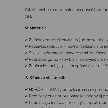
Ľahké, ohybné a maximálne priedušné barefoot 
čas.
🛠
Materiál:
✔ Zvršok:
odolná sieťovina
– výborne vetrá a r
✔ Podšívka:
sieťovina
– mäkká, vzdušná a príj
✔ Stielka:
vyberateľná, netvarovaná, bavlnená
–
✔ Podrážka:
guma
– flexibilná, so zvýšeným
✔ Zapínanie: suchý zips – prispôsobí sa šírke č
🌟
Kľúčové vlastnosti:
✔ NOVÁ ALL ROAD podrážka je širšia v prednej 
✔ Predĺžený priestor pre palec je vhodný aj p
✔ Podrážka je tenšia a flexibilnejšia oproti m