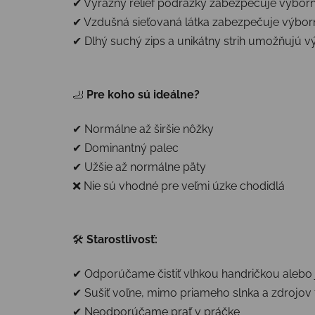
✔ Výrazný reliéf podrážky zabezpečuje výbor
✔ Vzdušná sieťovaná látka zabezpečuje výbor
✔ Dlhý suchý zips a unikátny strih umožňujú 
🦶
Pre koho sú ideálne?
✔ Normálne až širšie nôžky
✔ Dominantný palec
✔ Užšie až normálne päty
❌ Nie sú vhodné pre veľmi úzke chodidlá
🛠
Starostlivosť:
✔ Odporúčame čistiť vlhkou handričkou alebo
✔ Sušiť voľne, mimo priameho slnka a zdrojov 
✔ Neodporúčame prať v práčke