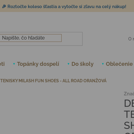
🎉 Roztočte koleso šťastia a vytočte si zľavu na celý nákup!
O 
ti
Topánky dospelí
Do školy
Oblečenie
TENISKY MILASH FUN SHOES - ALL ROAD ORANŽOVÁ
Zna
D
T
S