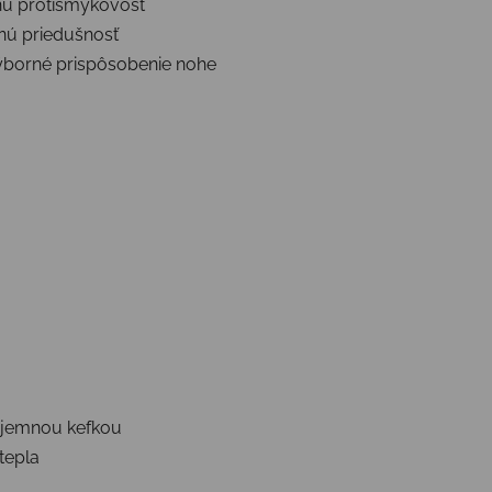
nú protišmykovosť
nú priedušnosť
výborné prispôsobenie nohe
 jemnou kefkou
tepla