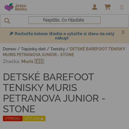
Prejsť na obsah
NÁKUP
🎉 Roztočte koleso šťastia a vytočte si zľavu na celý
nákup!
Domov
/
Topánky deti
/
Tenisky
/
DETSKÉ BAREFOOT TENISKY
MURIS PETRANOVA JUNIOR - STONE
Značka:
Muris 🇪🇸
DETSKÉ BAREFOOT
TENISKY MURIS
PETRANOVA JUNIOR -
STONE
VÝPREDAJ
LETO 2026 🌊