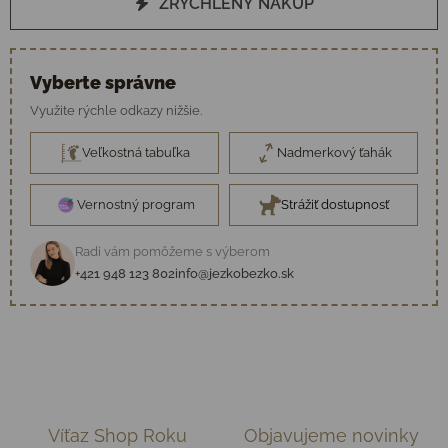
ZRÝCHLENÝ NÁKUP
Vyberte správne
Využite rýchle odkazy nižšie.
Veľkostná tabuľka
Nadmerkový ťahák
Vernostný program
Strážiť dostupnosť
Radi vám pomôžeme s výberom
+421 948 123 802
info@jezkobezko.sk
Víťaz Shop Roku
Objavujeme novinky