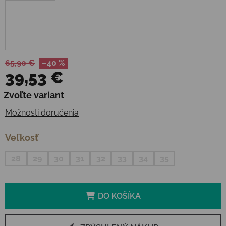
65,90 €
–40 %
39,53 €
Jednotková cena:
Zvoľte variant
Možnosti doručenia
Veľkosť
28
29
30
31
32
33
34
35
DO KOŠÍKA