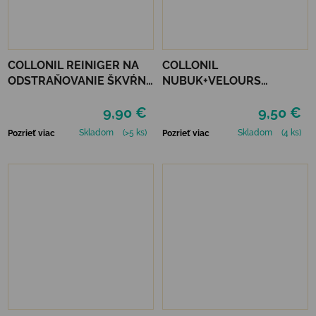
COLLONIL REINIGER NA
COLLONIL
ODSTRAŇOVANIE ŠKVŔN
NUBUK+VELOURS
200 ML
STREDNE HNEDÝ
9,90 €
9,50 €
Skladom
(>5 ks)
Skladom
(4 ks)
Pozrieť viac
Pozrieť viac