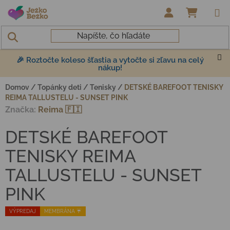
Prejsť na obsah
NÁKUP
🎉 Roztočte koleso šťastia a vytočte si zľavu na celý
nákup!
Domov
/
Topánky deti
/
Tenisky
/
DETSKÉ BAREFOOT TENISKY
REIMA TALLUSTELU - SUNSET PINK
Značka:
Reima 🇫🇮
DETSKÉ BAREFOOT
TENISKY REIMA
TALLUSTELU - SUNSET
PINK
VÝPREDAJ
MEMBRÁNA ☔️