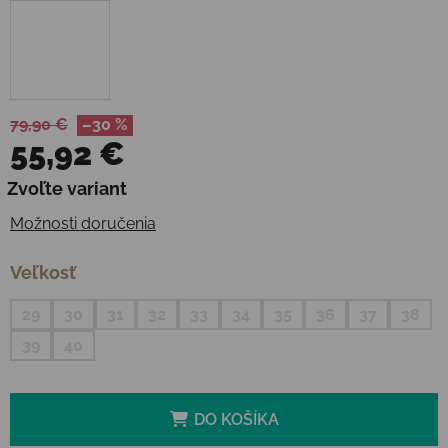
79,90 €
–30 %
55,92 €
Jednotková cena:
Zvoľte variant
Možnosti doručenia
Veľkosť
29
30
31
32
33
34
35
36
37
38
39
40
DO KOŠÍKA