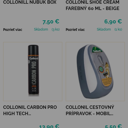
COLLONILL NUBUK BOX
COLLONIL SHOE CREAM
FAREBNÝ 60 ML - BEIGE
7,50 €
6,90 €
Skladom
(3 ks)
Skladom
(1 ks)
Pozrieť viac
Pozrieť viac
COLLONIL CARBON PRO
COLLONIL CESTOVNÝ
HIGH TECH
PRÍPRAVOK - MOBIL
IMPREGNAČNÝ SPREJ 400
ČIERNY
13,90 €
5,50 €
ML