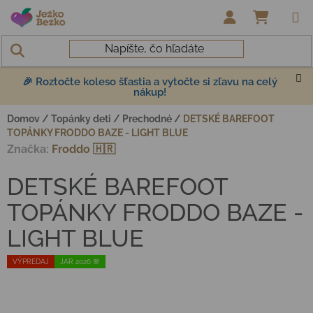
Prejsť na obsah
NÁKUP
🎉 Roztočte koleso šťastia a vytočte si zľavu na celý
nákup!
Domov
/
Topánky deti
/
Prechodné
/
DETSKÉ BAREFOOT
TOPÁNKY FRODDO BAZE - LIGHT BLUE
Značka:
Froddo 🇭🇷
DETSKÉ BAREFOOT
TOPÁNKY FRODDO BAZE -
LIGHT BLUE
VÝPREDAJ
JAR 2026 🌸