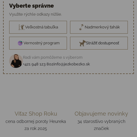
Vyberte správne
Využite rýchle odkazy nižšie.
Veľkostná tabuľka
Nadmerkový ťahák
Vernostný program
Strážiť dostupnosť
Radi vám pomôžeme s výberom
+421 948 123 802
info@jezkobezko.sk
Víťaz Shop Roku
Objavujeme novinky
cena odbornej poroty Heureka
34 starostlivo vybraných
za rok 2025
značiek