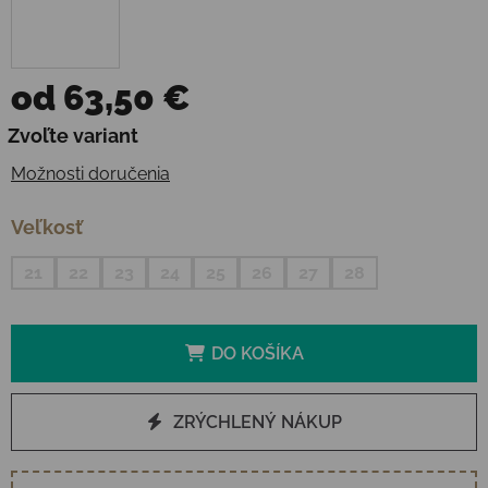
od
63,50 €
Jednotková cena:
Zvoľte variant
Možnosti doručenia
Veľkosť
21
22
23
24
25
26
27
28
DO KOŠÍKA
ZRÝCHLENÝ NÁKUP