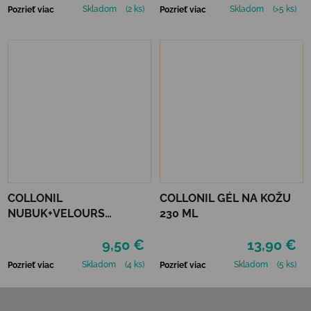
Skladom
(2 ks)
Skladom
(>5 ks)
Pozrieť viac
Pozrieť viac
COLLONIL
COLLONIL GÉL NA KOŽU
NUBUK+VELOURS
230 ML
STREDNE HNEDÝ
9,50 €
13,90 €
Skladom
(4 ks)
Skladom
(5 ks)
Pozrieť viac
Pozrieť viac
Zápätie