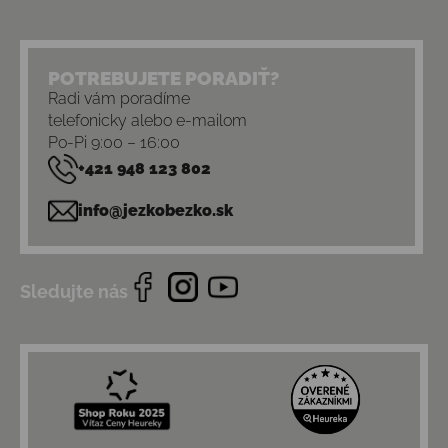
POTREBUJETE PORADIŤ?
Radi vám poradíme
telefonicky alebo e-mailom
Po-Pi 9:00 – 16:00
+421 948 123 802
info@jezkobezko.sk
Sledujte nás