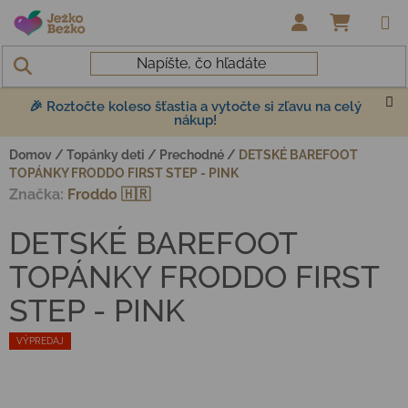
Prejsť na obsah
NÁKUP
🎉 Roztočte koleso šťastia a vytočte si zľavu na celý
nákup!
Domov
/
Topánky deti
/
Prechodné
/
DETSKÉ BAREFOOT
TOPÁNKY FRODDO FIRST STEP - PINK
Značka:
Froddo 🇭🇷
DETSKÉ BAREFOOT
TOPÁNKY FRODDO FIRST
STEP - PINK
VÝPREDAJ