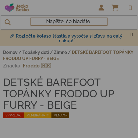
Prejsť na obsah
NÁKUP
🎉 Roztočte koleso šťastia a vytočte si zľavu na celý
nákup!
Domov
/
Topánky deti
/
Zimné
/
DETSKÉ BAREFOOT TOPÁNKY
FRODDO UP FURRY - BEIGE
Značka:
Froddo 🇭🇷
DETSKÉ BAREFOOT
TOPÁNKY FRODDO UP
FURRY - BEIGE
VÝPREDAJ
MEMBRÁNA ☔️
VLNA 🐑