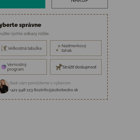
NÁKUP
yberte správne
užite rýchle odkazy nižšie.
Nadmerkový
Veľkostná tabuľka
ťahák
Vernostný
Strážiť dostupnosť
program
Radi vám pomôžeme s výberom
+421 948 123 802
info@jezkobezko.sk