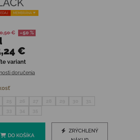
LACK
EDAJ
MEMBRÁNA ☔️
0,50 €
–50 %
d
,24 €
te variant
otková cena:
osti doručenia
kosť
25
26
27
28
29
30
31
33
34
35
ZRÝCHLENÝ
DO KOŠÍKA