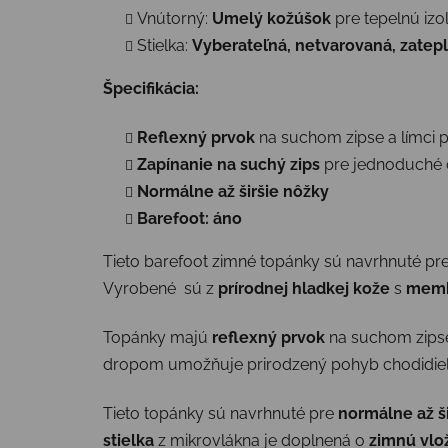
Vnútorný:
Umelý kožúšok
pre tepelnú izol
Stielka:
Vyberateľná, netvarovaná, zatep
Špecifikácia:
Reflexný prvok
na suchom zipse a límci pr
Zapínanie na suchý zips
pre jednoduché 
Normálne až širšie nôžky
Barefoot: áno
Tieto barefoot zimné topánky sú navrhnuté pre 
Vyrobené sú z
prírodnej hladkej kože
s
mem
Topánky majú
reflexný prvok
na suchom zipse 
dropom umožňuje prirodzený pohyb chodidiel,
Tieto topánky sú navrhnuté pre
normálne až š
stielka
z mikrovlákna je doplnená o
zimnú vlo