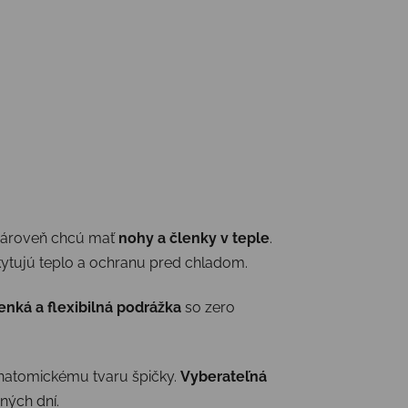
zároveň chcú mať
nohy a členky v teple
.
kytujú teplo a ochranu pred chladom.
enká a flexibilná podrážka
so zero
anatomickému tvaru špičky.
Vyberateľná
ných dní.