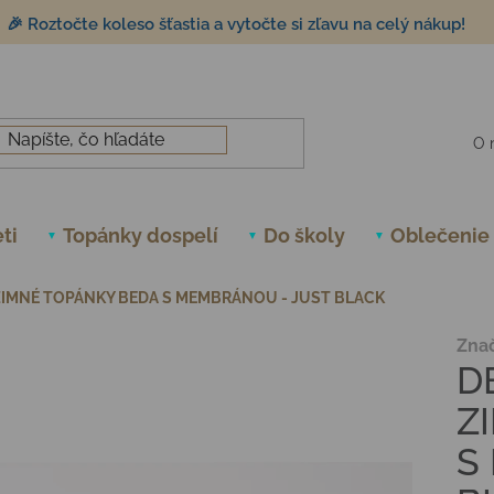
🎉 Roztočte koleso šťastia a vytočte si zľavu na celý nákup!
O 
ti
Topánky dospelí
Do školy
Oblečenie
IMNÉ TOPÁNKY BEDA S MEMBRÁNOU - JUST BLACK
Zna
D
Z
S