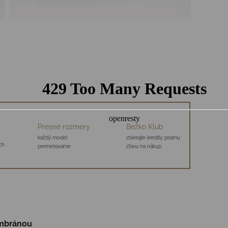
Presné rozmery
Bežko Klub
každý model
zbierajte kredity, priamu
ch
premeriavame
zľavu na nákup
embránou