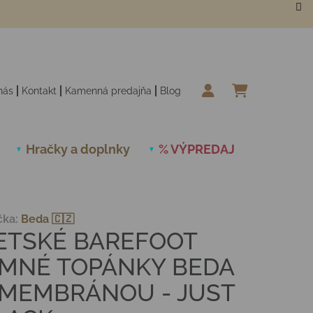
nás
Kontakt
Kamenná predajňa
Blog
NÁKUPN
Hračky a doplnky
% VÝPREDAJ
Novinky
čka:
Beda 🇨🇿
ETSKÉ BAREFOOT
IMNÉ TOPÁNKY BEDA
 MEMBRÁNOU - JUST