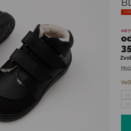
B
VÝPR
od 7
o
35
Zvoľ
Jedn
Možn
Veľ
24
32