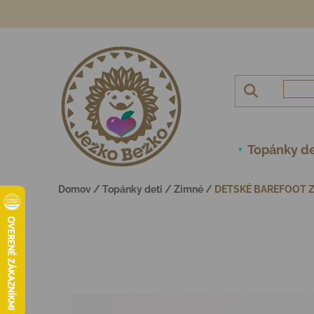
Prejsť na obsah
Topánky de
Domov
/
Topánky deti
/
Zimné
/
DETSKÉ BAREFOOT Z