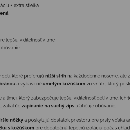
áciu + extra stielka
lená
e lepšiu viditeľnosť v tme
obúvanie
deti, ktoré preferujú
nižší strih
na každodenné nosenie, ale 
bránou
a vybavené
umelým kožúškom
vo vnútri, ktorý pos
a límci, ktorý zabezpečuje lepšiu viditeľnosť detí v tme. Ich
t
 zatiaľ čo
zapínanie na suchý zips
uľahčuje obúvanie.
iršie nôžky
a poskytujú dostatok priestoru pre prsty vďaka 
žku s kožúškom
pre dodatočnú tepelnú izoláciu počas chlad