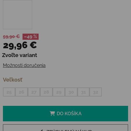
59,90 €
–49 %
29,96 €
Jednotková cena:
Zvoľte variant
Možnosti doručenia
Veľkosť
25
26
27
28
29
30
31
32
DO KOŠÍKA