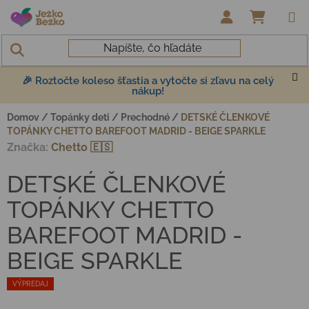
Prejsť na obsah
NÁKUP
🎉 Roztočte koleso šťastia a vytočte si zľavu na celý
nákup!
Domov
/
Topánky deti
/
Prechodné
/
DETSKÉ ČLENKOVÉ
TOPÁNKY CHETTO BAREFOOT MADRID - BEIGE SPARKLE
Značka:
Chetto 🇪🇸
DETSKÉ ČLENKOVÉ
TOPÁNKY CHETTO
BAREFOOT MADRID -
BEIGE SPARKLE
VÝPREDAJ