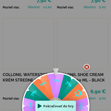
7,90 €
7,90 €
Skladom
(>5 ks)
Skladom
(5 ks)
Pozrieť viac
Pozrieť viac
COLLONIL WATERSTOP
COLLONIL SHOE CREAM
KRÉM STREDNE HNEDÝ 75
FAREBNÝ 60 ML - BLACK
ml
6,90 €
6,90 €
Skladom
(2 ks)
Skladom
(4 ks)
Pozrieť viac
Pozrieť viac