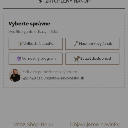
ZRÝCHLENÝ NÁKUP
Vyberte správne
Využite rýchle odkazy nižšie.
Veľkostná tabuľka
Nadmerkový ťahák
Vernostný program
Strážiť dostupnosť
Radi vám pomôžeme s výberom
+421 948 123 802
info@jezkobezko.sk
Víťaz Shop Roku
Objavujeme novinky