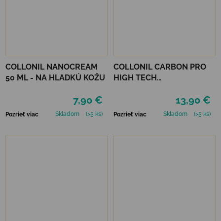
COLLONIL NANOCREAM
COLLONIL CARBON PRO
50 ML - NA HLADKÚ KOŽU
HIGH TECH
IMPREGNAČNÝ SPREJ 400
7,90 €
13,90 €
ML
Skladom
(>5 ks)
Skladom
(>5 ks)
Pozrieť viac
Pozrieť viac