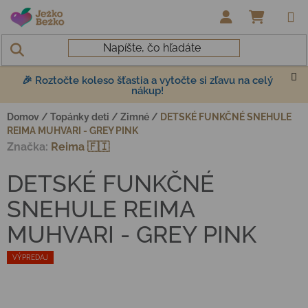
Prejsť na obsah
NÁKUP
🎉 Roztočte koleso šťastia a vytočte si zľavu na celý
nákup!
Domov
/
Topánky deti
/
Zimné
/
DETSKÉ FUNKČNÉ SNEHULE
REIMA MUHVARI - GREY PINK
Značka:
Reima 🇫🇮
DETSKÉ FUNKČNÉ
SNEHULE REIMA
MUHVARI - GREY PINK
VÝPREDAJ