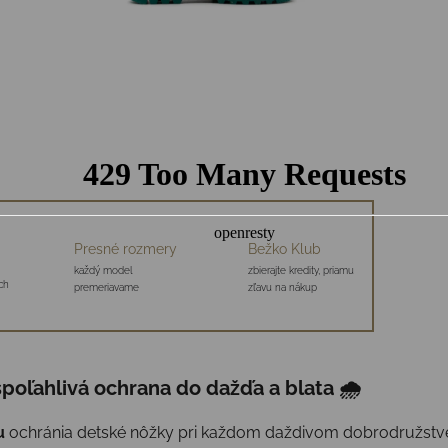
Presné rozmery
Bežko Klub
každý model
zbierajte kredity, priamu
ch
premeriavame
zľavu na nákup
poľahlivá ochrana do dažďa a blata 🌧
u
ochránia detské nôžky pri každom daždivom dobrodružstve.