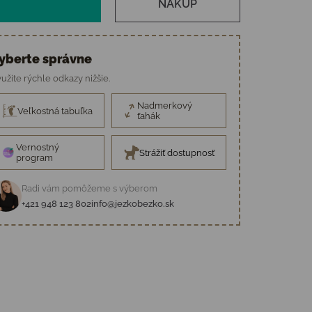
NÁKUP
yberte správne
užite rýchle odkazy nižšie.
Nadmerkový
Veľkostná tabuľka
ťahák
Vernostný
Strážiť dostupnosť
program
Radi vám pomôžeme s výberom
+421 948 123 802
info@jezkobezko.sk