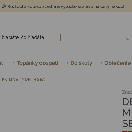
🎉 Roztočte koleso šťastia a vytočte si zľavu na celý nákup!
O 
ti
Topánky dospelí
Do školy
Oblečenie
KK-LINE - NORTH SEA
Zna
D
M
S