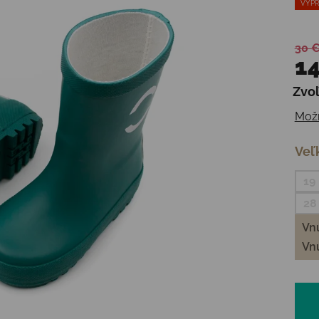
VÝPR
30 
14
Zvoľ
Jedn
Možn
Veľ
19
28
Vnú
Vnú