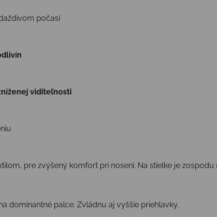
 daždivom počasí
dlivín
níženej viditeľnosti
eniu
extilom, pre zvýšený komfort pri nosení. Na stielke je zospod
a dominantné palce. Zvládnu aj vyššie priehlavky.