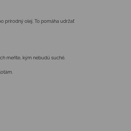
bo prírodný olej. To pomáha udržať
o ich meňte, kým nebudú suché.
lotám.