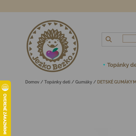
Prejsť na obsah
Topánky de
Domov
/
Topánky deti
/
Gumáky
/
DETSKÉ GUMÁKY MI