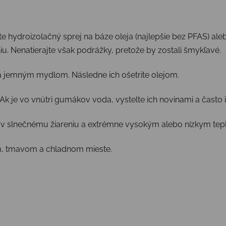
hydroizolačný sprej na báze oleja (najlepšie bez PFAS) ale
iu. Nenatierajte však podrážky, pretože by zostali šmykľavé.
a jemným mydlom. Následne ich ošetrite olejom.
 Ak je vo vnútri gumákov voda, vystelte ich novinami a čast
 slnečnému žiareniu a extrémne vysokým alebo nízkym tep
m, tmavom a chladnom mieste.