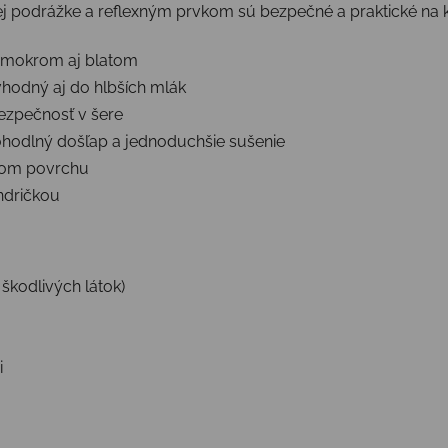
vej podrážke a reflexným prvkom sú bezpečné a praktické na
 mokrom aj blatom
vhodný aj do hlbších mlák
bezpečnosť v šere
hodlný došľap a jednoduchšie sušenie
lzkom povrchu
andričkou
 škodlivých látok)
i