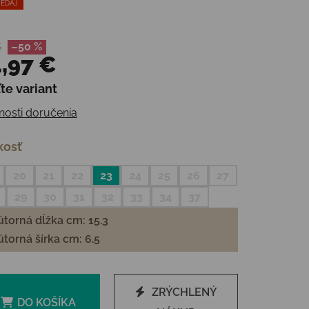
EDAJ
€
–50 %
,97 €
te variant
otková cena:
osti doručenia
kosť
20
21
22
23
24
25
26
27
29
30
31
32
33
34
37
torná dĺžka cm: 15.3
torná šírka cm: 6.5
ZRÝCHLENÝ
DO KOŠÍKA