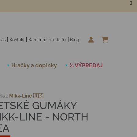
nás
Kontakt
Kamenná predajňa
Blog
NÁKUPN
Hračky a doplnky
% VÝPREDAJ
Novinky
čka:
Mikk-Line 🇩🇰
ETSKÉ GUMÁKY
IKK-LINE - NORTH
EA