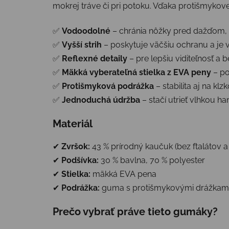
mokrej tráve či pri potoku. Vďaka protišmyko
✅
Vodoodolné
– chránia nôžky pred dažďom,
✅
Vyšší strih
– poskytuje väčšiu ochranu a je 
✅
Reflexné detaily
– pre lepšiu viditeľnosť a 
✅
Mäkká vyberateľná stielka z EVA peny
– po
✅
Protišmyková podrážka
– stabilita aj na k
✅
Jednoduchá údržba
– stačí utrieť vlhkou h
Materiál
✔
Zvršok:
43 % prírodný kaučuk (bez ftalátov a
✔
Podšívka:
30 % bavlna, 70 % polyester
✔
Stielka:
mäkká EVA pena
✔
Podrážka:
guma s protišmykovými drážkam
Prečo vybrať práve tieto gumáky?