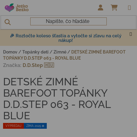
Prejsť na obsah
NÁKUP
🎉 Roztočte koleso šťastia a vytočte si zľavu na celý
nákup!
Domov
/
Topánky deti
/
Zimné
/
DETSKÉ ZIMNÉ BAREFOOT
TOPÁNKY D.D.STEP 063 - ROYAL BLUE
Značka:
D.D.Step 🇭🇺
DETSKÉ ZIMNÉ
BAREFOOT TOPÁNKY
D.D.STEP 063 - ROYAL
BLUE
VÝPREDAJ
ZIMA 2025 ❄️