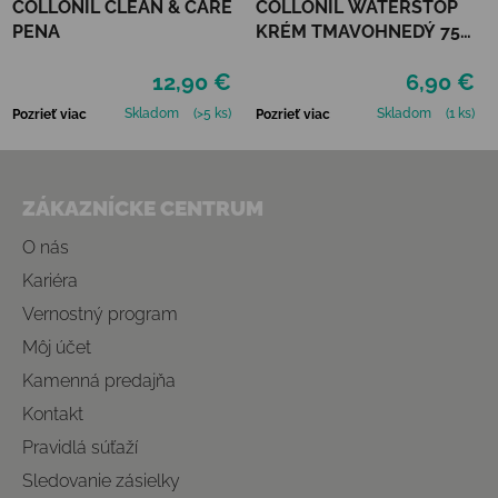
COLLONIL CLEAN & CARE
COLLONIL WATERSTOP
PENA
KRÉM TMAVOHNEDÝ 75
ml
12,90 €
6,90 €
Skladom
(>5 ks)
Skladom
(1 ks)
Pozrieť viac
Pozrieť viac
Zápätie
ZÁKAZNÍCKE CENTRUM
O nás
Kariéra
Vernostný program
Môj účet
Kamenná predajňa
Kontakt
Pravidlá súťaží
Sledovanie zásielky