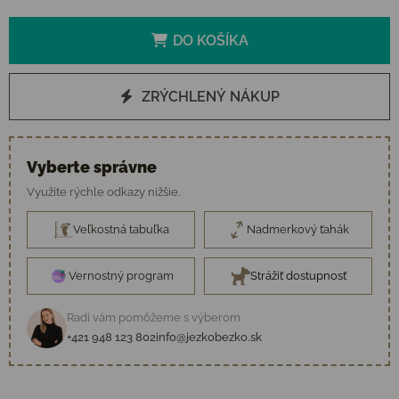
DO KOŠÍKA
ZRÝCHLENÝ NÁKUP
Vyberte správne
Využite rýchle odkazy nižšie.
Veľkostná tabuľka
Nadmerkový ťahák
Vernostný program
Strážiť dostupnosť
Radi vám pomôžeme s výberom
+421 948 123 802
info@jezkobezko.sk