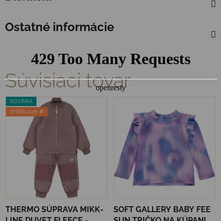
Ostatné informácie
Súvisiaci tovar
NOVINKA
JESEŇ 2026 🍂
THERMO SÚPRAVA MIKK-
SOFT GALLERY BABY FEE
LINE DUVET FLEECE -
SUN TRIČKO NA KÚPANIE