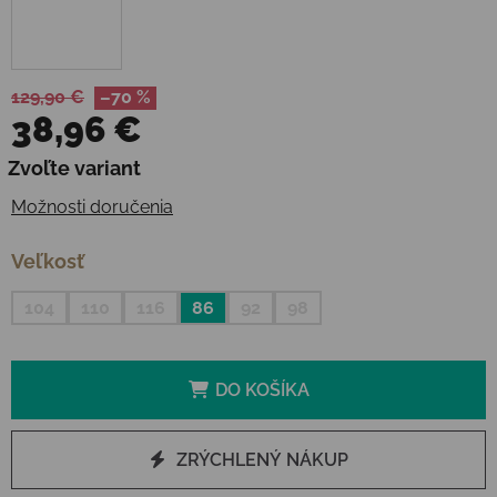
129,90 €
–70 %
38,96 €
Jednotková cena:
Zvoľte variant
Možnosti doručenia
Veľkosť
104
110
116
86
92
98
DO KOŠÍKA
ZRÝCHLENÝ NÁKUP