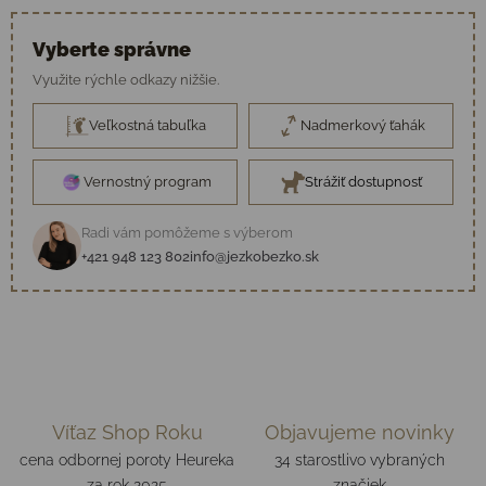
Vyberte správne
Využite rýchle odkazy nižšie.
Veľkostná tabuľka
Nadmerkový ťahák
Vernostný program
Strážiť dostupnosť
Radi vám pomôžeme s výberom
+421 948 123 802
info@jezkobezko.sk
Víťaz Shop Roku
Objavujeme novinky
cena odbornej poroty Heureka
34 starostlivo vybraných
za rok 2025
značiek