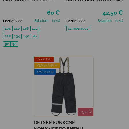
TWILIGHT MAUVE
REFLECTIONS PURPLE
60 €
42,50 €
UPF 50+
Skladom
(3 ks)
Skladom
(1 ks)
Pozrieť viac
Pozrieť viac
104
110
116
122
12 mesiacov
128
134
140
86
92
98
VÝPREDAJ
MEMBRÁNA ☔️
ZIMA 2025 ❄️
–50 %
DETSKÉ FUNKČNÉ
NOHAVICE DO SNEHU