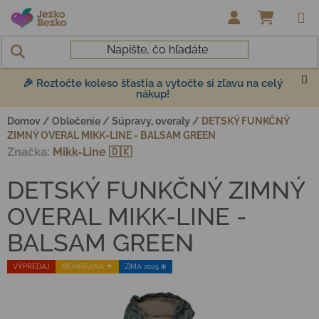
Prejsť na obsah
NÁKUP
🎉 Roztočte koleso šťastia a vytočte si zľavu na celý
nákup!
Domov
/
Oblečenie
/
Súpravy, overaly
/
DETSKÝ FUNKČNÝ
ZIMNÝ OVERAL MIKK-LINE - BALSAM GREEN
Značka:
Mikk-Line 🇩🇰
DETSKÝ FUNKČNÝ ZIMNÝ
OVERAL MIKK-LINE -
BALSAM GREEN
VÝPREDAJ
MEMBRÁNA ☔️
ZIMA 2025 ❄️