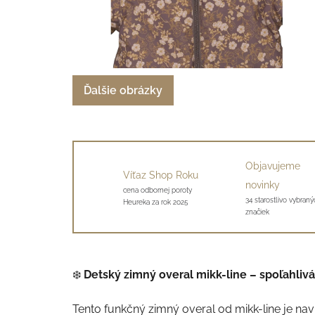
Ďalšie obrázky
Objavujeme
Víťaz Shop Roku
novinky
cena odbornej poroty
34 starostlivo vybraný
Heureka za rok 2025
značiek
❄️
Detský zimný overal mikk-line – spoľahliv
Tento funkčný zimný overal od mikk-line je nav