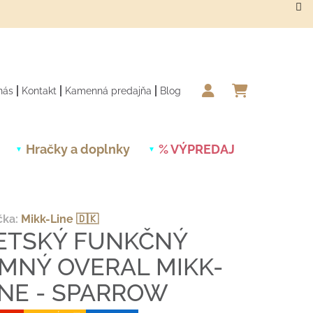
nás
Kontakt
Kamenná predajňa
Blog
NÁKUPN
Hračky a doplnky
% VÝPREDAJ
Novinky
čka:
Mikk-Line 🇩🇰
ETSKÝ FUNKČNÝ
IMNÝ OVERAL MIKK-
INE - SPARROW