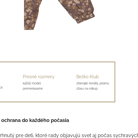
Presné rozmery
Bežko Klub
každý model
zbierajte kredity, priamu
ch
premeriavame
zľavu na nákup
á ochrana do každého počasia
rhnutý pre deti, ktoré rady objavujú svet aj počas sychravýc