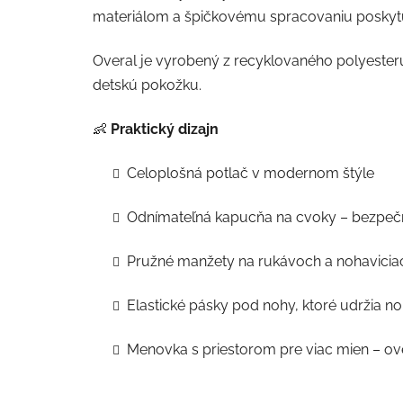
materiálom a špičkovému spracovaniu poskytuj
Overal je vyrobený z recyklovaného polyesteru 
detskú pokožku.
👶
Praktický dizajn
Celoplošná potlač v modernom štýle
Odnímateľná kapucňa na cvoky – bezpečná
Pružné manžety na rukávoch a nohavicia
Elastické pásky pod nohy, ktoré udržia n
Menovka s priestorom pre viac mien – ove