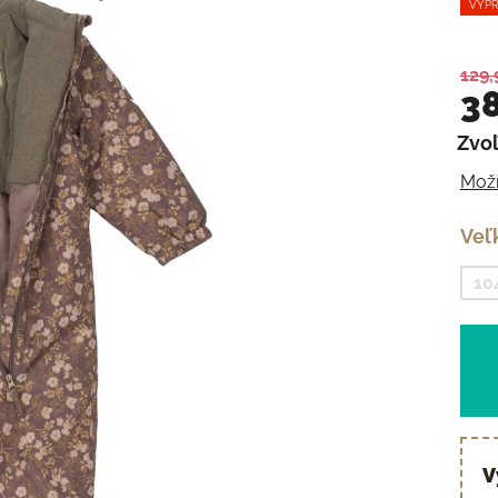
VÝPR
129,
38
Zvoľ
Jedn
Možn
Veľ
10
V