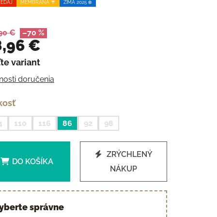
EDAJ
MEMBRÁNA ☔️
ZIMA 2025 ❄️
90 €
–70 %
,96 €
te variant
otková cena:
osti doručenia
kosť
4
110
116
86
92
98
ZRÝCHLENÝ
DO KOŠÍKA
NÁKUP
yberte správne