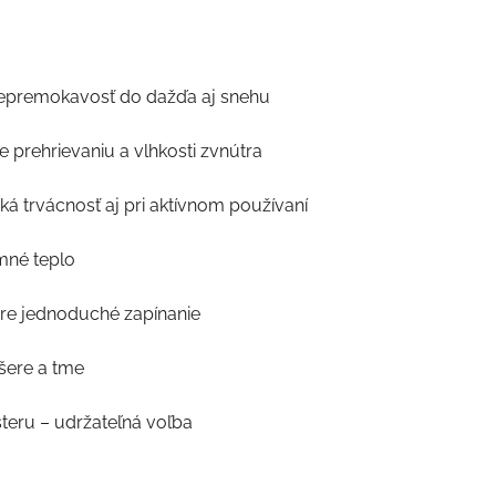
epremokavosť do dažďa aj snehu
 prehrievaniu a vlhkosti zvnútra
á trvácnosť aj pri aktívnom používaní
mné teplo
re jednoduché zapínanie
 šere a tme
teru – udržateľná voľba