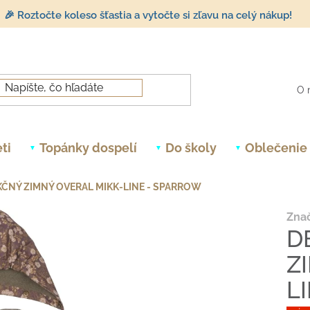
🎉 Roztočte koleso šťastia a vytočte si zľavu na celý nákup!
O 
ti
Topánky dospelí
Do školy
Oblečenie
ČNÝ ZIMNÝ OVERAL MIKK-LINE - SPARROW
Zna
D
Z
L