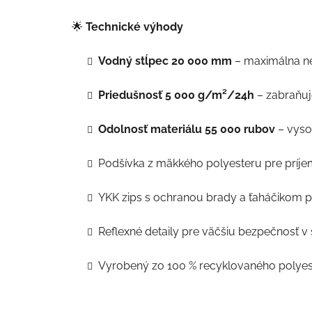
🌟
Technické výhody
Vodný stĺpec 20 000 mm
– maximálna n
Priedušnosť 5 000 g/m²/24h
– zabraňuje
Odolnosť materiálu 55 000 rubov
– vysok
Podšívka z mäkkého polyesteru pre príje
YKK zips s ochranou brady a ťaháčikom p
Reflexné detaily pre väčšiu bezpečnosť v
Vyrobený zo 100 % recyklovaného polyes