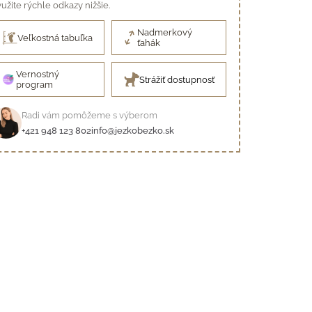
užite rýchle odkazy nižšie.
Nadmerkový
Veľkostná tabuľka
ťahák
Vernostný
Strážiť dostupnosť
program
Radi vám pomôžeme s výberom
+421 948 123 802
info@jezkobezko.sk