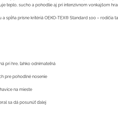
e teplo, sucho a pohodlie aj pri intenzívnom vonkajšom hran
a spĺňa prísne kritériá OEKO-TEX® Standard 100 – rodičia tak
 pri hre, ľahko odnímateľná
ch pre pohodlné nosenie
ohavice na mieste
ral sa dá posunúť ďalej