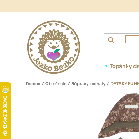
Prejsť na obsah
Topánky de
Domov
/
Oblečenie
/
Súpravy, overaly
/
DETSKÝ FUNK