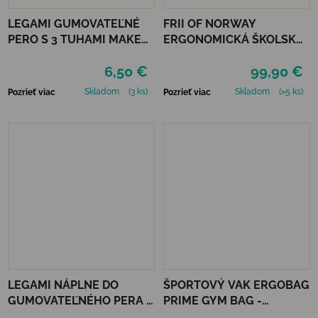
LEGAMI GUMOVATEĽNÉ
FRII OF NORWAY
PERO S 3 TUHAMI MAKE
ERGONOMICKÁ ŠKOLSKÁ
MISTAKES - TRAVEL
TAŠKA RETRO 22 L -
6,50 €
99,90 €
MERMAID LIGHT BLUE
Skladom
(3 ks)
Skladom
(>5 ks)
Pozrieť viac
Pozrieť viac
LEGAMI NÁPLNE DO
ŠPORTOVÝ VAK ERGOBAG
GUMOVATEĽNÉHO PERA 3
PRIME GYM BAG -
KS - ZELENÉ
EXBEARDITION