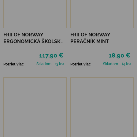
FRII OF NORWAY
FRII OF NORWAY
ERGONOMICKÁ ŠKOLSKÁ
PERAČNÍK MINT
TAŠKA FRII EASY 22 L -
117,90 €
18,90 €
MERMAID LIGHT BLUE
Skladom
(3 ks)
Skladom
(4 ks)
Pozrieť viac
Pozrieť viac