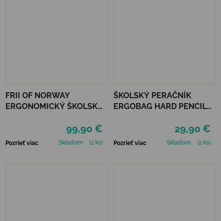
FRII OF NORWAY
ŠKOLSKÝ PERAČNÍK
ERGONOMICKÝ ŠKOLSKÝ
ERGOBAG HARD PENCIL
BATOH RETRO 30L - NEON
CASE - FRONT RUNBEAR
99,90 €
29,90 €
MINT
Skladom
(2 ks)
Skladom
(2 ks)
Pozrieť viac
Pozrieť viac