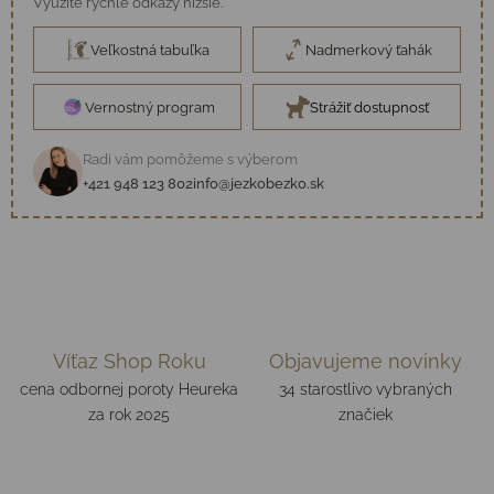
Využite rýchle odkazy nižšie.
Veľkostná tabuľka
Nadmerkový ťahák
Vernostný program
Strážiť dostupnosť
Radi vám pomôžeme s výberom
+421 948 123 802
info@jezkobezko.sk
Víťaz Shop Roku
Objavujeme novinky
cena odbornej poroty Heureka
34 starostlivo vybraných
za rok 2025
značiek