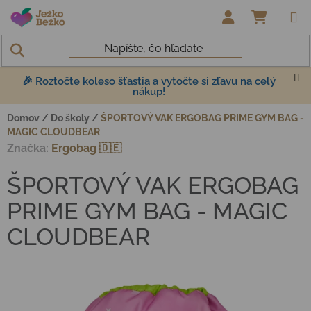
Prejsť na obsah
NÁKUP
🎉 Roztočte koleso šťastia a vytočte si zľavu na celý
nákup!
Domov
/
Do školy
/
ŠPORTOVÝ VAK ERGOBAG PRIME GYM BAG -
MAGIC CLOUDBEAR
Značka:
Ergobag 🇩🇪
ŠPORTOVÝ VAK ERGOBAG
PRIME GYM BAG - MAGIC
CLOUDBEAR