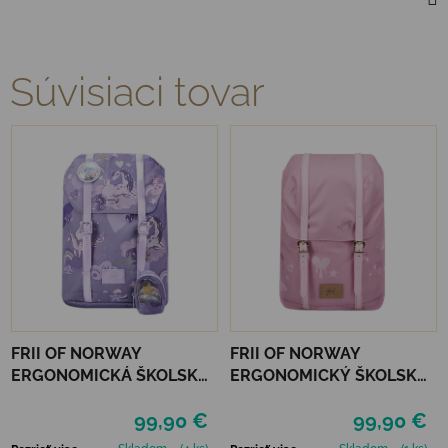
Súvisiaci tovar
FRII OF NORWAY
FRII OF NORWAY
ERGONOMICKÁ ŠKOLSKÁ
ERGONOMICKÝ ŠKOLSKÝ
TAŠKA RETRO 22 L -
BATOH RETRO 30L -
99,90 €
99,90 €
UNICORN PURPLE
HAPPY COLOR