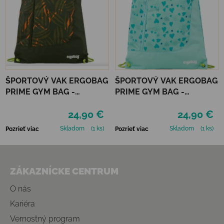
ŠPORTOVÝ VAK ERGOBAG
ŠPORTOVÝ VAK ERGOBAG
PRIME GYM BAG -
PRIME GYM BAG -
EXBEARDITION
HORSEDREAMBEAR
24,90 €
24,90 €
Skladom
(1 ks)
Skladom
(1 ks)
Pozrieť viac
Pozrieť viac
Zápätie
ZÁKAZNÍCKE CENTRUM
O nás
Kariéra
Vernostný program