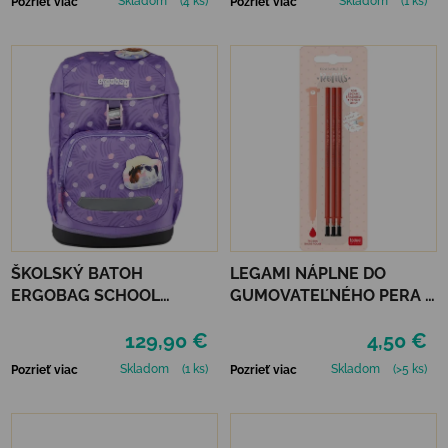
Skladom
(4 ks)
Skladom
(1 ks)
Pozrieť viac
Pozrieť viac
ŠKOLSKÝ BATOH
LEGAMI NÁPLNE DO
ERGOBAG SCHOOL
GUMOVATEĽNÉHO PERA 3
BACKPACK FLEX -
KS - ČERVENÉ
129,90 €
4,50 €
PONYBEARADISE
Skladom
(1 ks)
Skladom
(>5 ks)
Pozrieť viac
Pozrieť viac