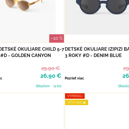
–10 %
I DETSKÉ OKULIARE CHILD 5-7
DETSKÉ OKULIARE IZIPIZI BA
#D - GOLDEN CANYON
3 ROKY #D - DENIM BLUE
29,90 €
29
26,90 €
26
ac
Pozrieť viac
Skladom
(2 ks)
Sklad
VÝPREDAJ
LETO 2026 🌊