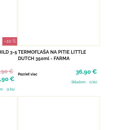
–10 %
ILD 3-5
TERMOFĽAŠA NA PITIE LITTLE
DUTCH 350ml - FARMA
,90 €
36,90 €
Pozrieť viac
,90 €
Skladom
(1 ks)
om
(2 ks)