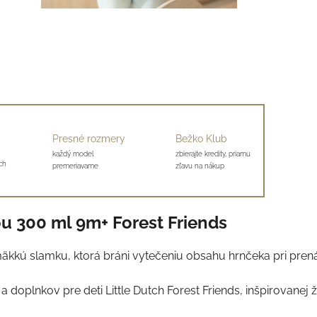
Presné rozmery
Bežko Klub
každý model
zbierajte kredity, priamu
ch
premeriavame
zľavu na nákup
u 300 ml 9m+ Forest Friends
kkú slamku, ktorá bráni vytečeniu obsahu hrnčeka pri prená
a doplnkov pre deti Little Dutch Forest Friends, inšpirovanej 