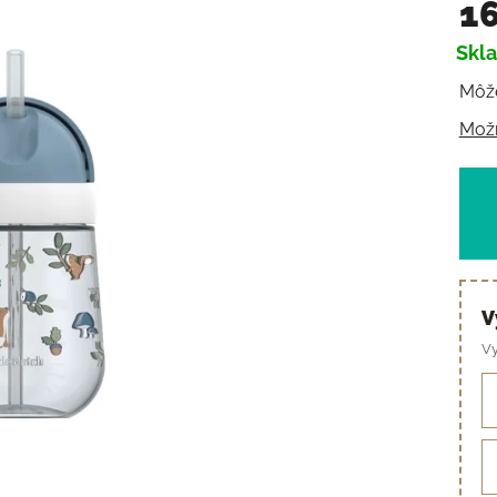
16
Skl
Jedn
Môže
Možn
V
Vy