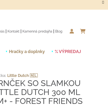
nás
Kontakt
Kamenná predajňa
Blog
NÁKUPN
Hračky a doplnky
% VÝPREDAJ
Novinky
čka:
Little Dutch 🇳🇱
RNČEK SO SLAMKOU
ITTLE DUTCH 300 ML
M+ - FOREST FRIENDS