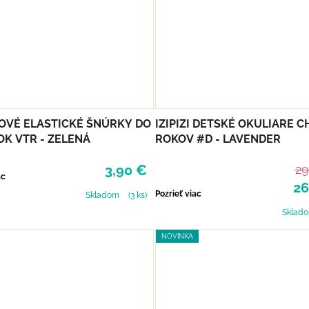
OVÉ ELASTICKÉ ŠNÚRKY DO
IZIPIZI DETSKÉ OKULIARE CH
K VTR - ZELENÁ
ROKOV #D - LAVENDER
3,90 €
29
ac
26
Pozrieť viac
Skladom
(3 ks)
Sklad
NOVINKA