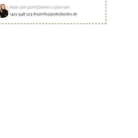
Radi vám pomôžeme s výberom
+421 948 123 802
info@jezkobezko.sk