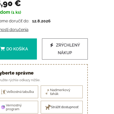
,90 €
adom
(1 ks)
otková cena:
me doručiť do:
12.8.2026
osti doručenia
ZRÝCHLENÝ
DO KOŠÍKA
NÁKUP
yberte správne
užite rýchle odkazy nižšie.
Nadmerkový
Veľkostná tabuľka
ťahák
Vernostný
Strážiť dostupnosť
program