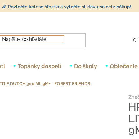
🎉 Roztočte koleso šťastia a vytočte si zľavu na celý nákup!
O 
ti
Topánky dospelí
Do školy
Oblečenie
TLE DUTCH 300 ML 9M+ - FOREST FRIENDS
Zna
H
L
9