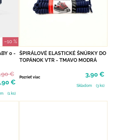
–10 %
BY 0 -
ŠPIRÁLOVÉ ELASTICKÉ ŠNÚRKY DO
TOPÁNOK VTR - TMAVO MODRÁ
,90 €
3,90 €
Pozrieť viac
,90 €
Skladom
(3 ks)
om
(1 ks)