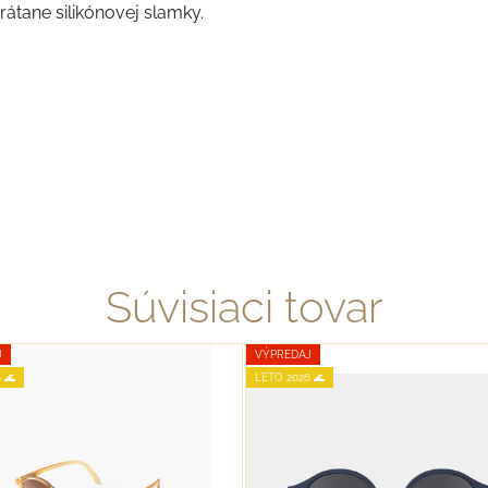
átane silikónovej slamky.
Súvisiaci tovar
J
VÝPREDAJ
 🌊
LETO 2026 🌊