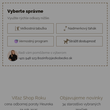
Vyberte správne
Využite rýchle odkazy nižšie.
Veľkostná tabuľka
Nadmerkový ťahák
Vernostný program
Strážiť dostupnosť
Radi vám pomôžeme s výberom
+421 948 123 802
info@jezkobezko.sk
Víťaz Shop Roku
Objavujeme novinky
cena odbornej poroty Heureka
34 starostlivo vybraných
za rok 2025
značiek