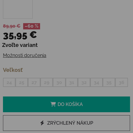
89,90 €
–60 %
35,95 €
Jednotková cena:
Zvoľte variant
Možnosti doručenia
Veľkosť
24
25
27
29
30
31
32
34
35
36
DO KOŠÍKA
ZRÝCHLENÝ NÁKUP