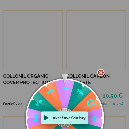
COLLONIL ORGANIC
COLLONIL CARBON
COVER PROTECTION
COMPLETE
12,50 €
10,50 €
Skladom
(>5 ks)
Skladom
(>5 ks)
Pozrieť viac
Pozrieť viac