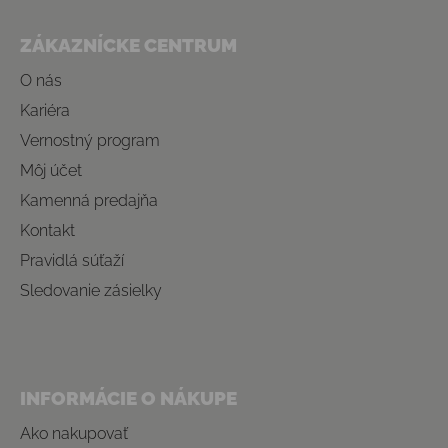
Zápätie
ZÁKAZNÍCKE CENTRUM
O nás
Kariéra
Vernostný program
Môj účet
Kamenná predajňa
Kontakt
Pravidlá súťaží
Sledovanie zásielky
INFORMÁCIE O NÁKUPE
Ako nakupovať