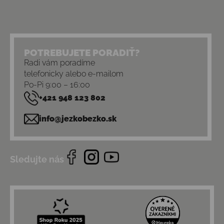
POTREBUJETE PORADIŤ?
Radi vám poradíme
telefonicky alebo e-mailom
Po-Pi 9:00 – 16:00
+421 948 123 802
info@jezkobezko.sk
Sledujte nás