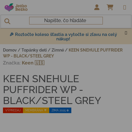
Prejsť na obsah
NÁKUP
🎉 Roztočte koleso šťastia a vytočte si zľavu na celý
nákup!
Domov
/
Topánky deti
/
Zimné
/
KEEN SNEHULE PUFFRIDER
WP - BLACK/STEEL GREY
Značka:
Keen 🇺🇸
KEEN SNEHULE
PUFFRIDER WP -
BLACK/STEEL GREY
VÝPREDAJ
MEMBRÁNA ☔️
ZIMA 2025 ❄️