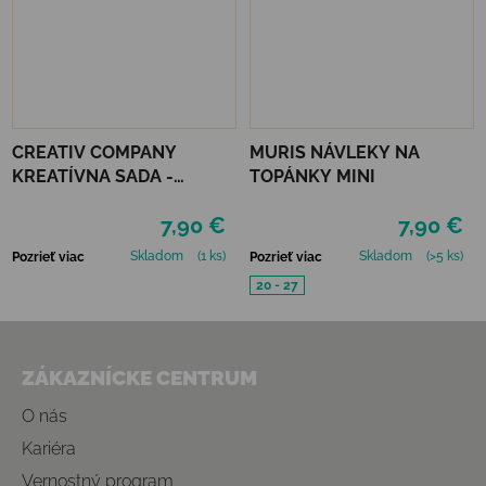
CREATIV COMPANY
MURIS NÁVLEKY NA
KREATÍVNA SADA -
TOPÁNKY MINI
VIANOČNÉ OZDOBY
7,90 €
7,90 €
PLSTENÉ
Skladom
(1 ks)
Skladom
(>5 ks)
Pozrieť viac
Pozrieť viac
20 - 27
Zápätie
ZÁKAZNÍCKE CENTRUM
O nás
Kariéra
Vernostný program