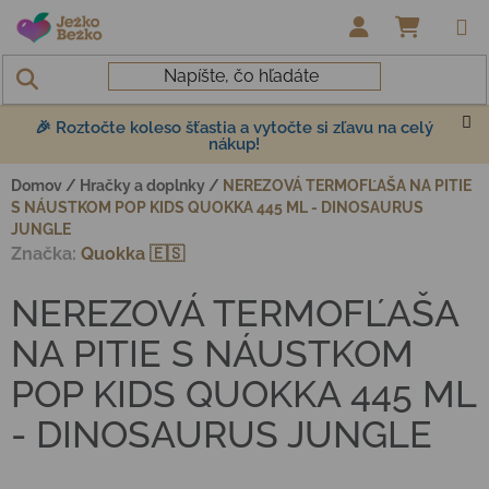
Prejsť na obsah
NÁKUP
🎉 Roztočte koleso šťastia a vytočte si zľavu na celý
nákup!
Domov
/
Hračky a doplnky
/
NEREZOVÁ TERMOFĽAŠA NA PITIE
S NÁUSTKOM POP KIDS QUOKKA 445 ML - DINOSAURUS
JUNGLE
Značka:
Quokka 🇪🇸
NEREZOVÁ TERMOFĽAŠA
NA PITIE S NÁUSTKOM
POP KIDS QUOKKA 445 ML
- DINOSAURUS JUNGLE