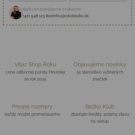
Radi vám pomôžeme s výberom
+421 948 123 802
info@jezkobezko.sk
Víťaz Shop Roku
Objavujeme novinky
cena odbornej poroty Heureka
34 starostlivo vybraných
za rok 2025
značiek
Presné rozmery
Bežko Klub
každý model premeriavame
zbierajte kredity, priamu zľavu
na nákup