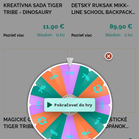
KREATÍVNA SADA TIGER
DETSKÝ RUKSAK MIKK-
TRIBE - DINOSAURY
LINE SCHOOL BACKPACK -
BALSAM GREEN
11,90 €
89,90 €
Skladom
(2 ks)
Skladom
(1 ks)
Pozrieť viac
Pozrieť viac
MAGICKÉ OMAĽOVÁNKY
ŠPIRÁLOVÉ ELASTICKÉ
TIGER TRIBE MAGIC
ŠNÚRKY DO TOPÁNOK
PAINTING WORLD -
VTR - NEÓNOVO ŽLTÁ