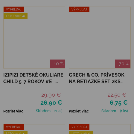
VÝPREDAJ
VÝPREDAJ
LETO 2026 🌊
–10 %
–70 %
IZIPIZI DETSKÉ OKULIARE
GRECH & CO. PRÍVESOK
CHILD 5-7 ROKOV #E -
NA RETIAZKE SET 2KS
LAVENDER POLARIZED
PEACE
29,90 €
22,50 €
26,90 €
6,75 €
Skladom
(1 ks)
Skladom
(1 ks)
Pozrieť viac
Pozrieť viac
VÝPREDAJ
VÝPREDAJ
LETO 2026 🌊
LETO 2026 🌊