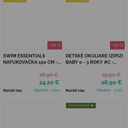
–10 %
–10 %
SWIM ESSENTIALS
DETSKÉ OKULIARE IZIPIZI
NAFUKOVAČKA 150 CM -
BABY 0 - 3 ROKY #C -
ČAJKA
DENIM BLUE
26,90 €
29,90 €
24,20 €
26,90 €
Skladom
(2 ks)
Skladom
(2 ks)
Pozrieť viac
Pozrieť viac
DOSKLADNENÉ 🔔