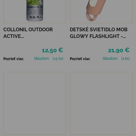
COLLONIL OUTDOOR
DETSKÉ SVIETIDLO MOB
ACTIVE
GLOWY FLASHLIGHT -
LEATHER&TEXTILE
RUŽOVÁ
12,50 €
21,90 €
Skladom
(>5 ks)
Skladom
(2 ks)
Pozrieť viac
Pozrieť viac