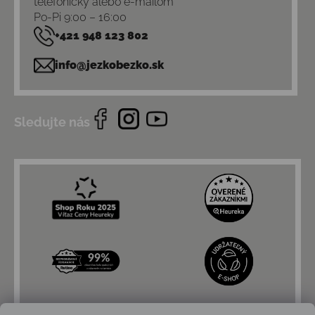
telefonicky alebo e-mailom
Po-Pi 9:00 – 16:00
+421 948 123 802
info@jezkobezko.sk
Sledujte nás