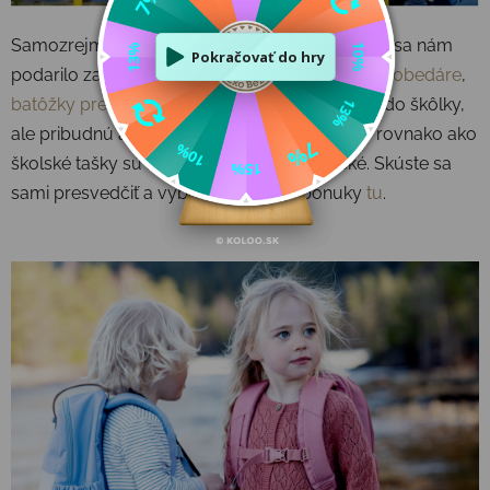
Samozrejme, že okrem týchto
školských tašiek
sa nám
podarilo zaradiť do ponuky aj iné produkty ako
obedáre
,
batôžky pre menšie deti
, ktoré chodia ešte len do škôlky,
ale pribudnú aj nerezové fľašky. Tieto batohy rovnako ako
školské tašky sú super ľahké a ergonomické. Skúste sa
sami presvedčiť a vyberte si z našej ponuky
tu
.