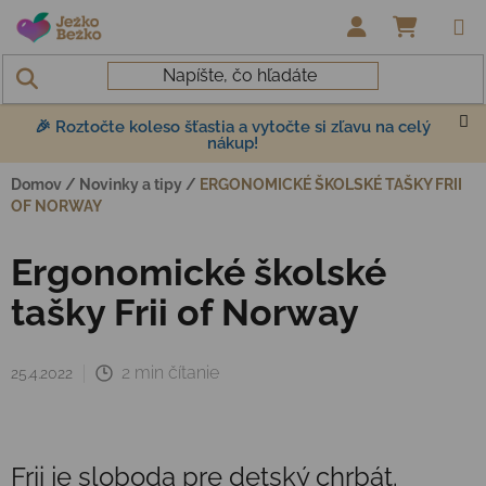
Prejsť na obsah
NÁKUP
🎉 Roztočte koleso šťastia a vytočte si zľavu na celý
nákup!
Domov
/
Novinky a tipy
/
ERGONOMICKÉ ŠKOLSKÉ TAŠKY FRII
OF NORWAY
Ergonomické školské
tašky Frii of Norway
2 min čítanie
25.4.2022
Frii je sloboda pre detský chrbát.