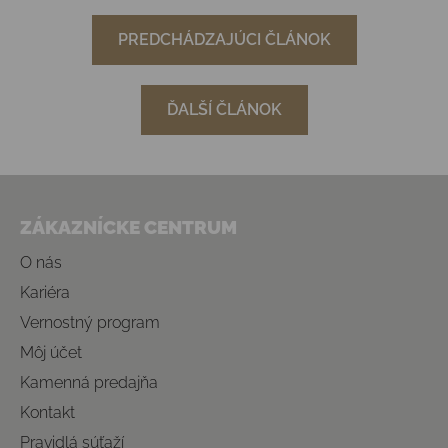
PREDCHÁDZAJÚCI ČLÁNOK
ĎALŠÍ ČLÁNOK
Zápätie
ZÁKAZNÍCKE CENTRUM
O nás
Kariéra
Vernostný program
Môj účet
Kamenná predajňa
Kontakt
Pravidlá súťaží