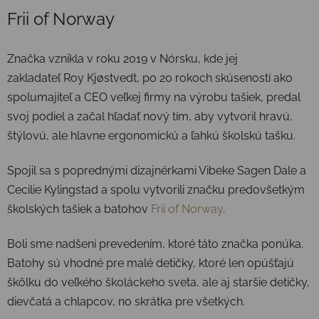
Frii of Norway
Značka vznikla v roku 2019 v Nórsku, kde jej
zakladateľ Roy Kjøstvedt, po 20 rokoch skúseností ako
spolumajiteľ a CEO veľkej firmy na výrobu tašiek, predal
svoj podiel a začal hľadať nový tím, aby vytvoril hravú,
štýlovú, ale hlavne ergonomickú a ľahkú školskú tašku.
Spojil sa s poprednými dizajnérkami Vibeke Sagen Dale a
Cecilie Kylingstad a spolu vytvorili značku predovšetkým
školských tašiek a batohov
Frii of Norway
.
Boli sme nadšení prevedením, ktoré táto značka ponúka.
Batohy sú vhodné pre malé detičky, ktoré len opúšťajú
škôlku do veľkého školáckeho sveta, ale aj staršie detičky,
dievčatá a chlapcov, no skrátka pre všetkých.