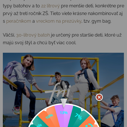
typy batohov a to
22 litrový
pre menšie deti, konkrétne pre
prvý až tretí ročník ZŠ. Tieto viete krásne nakombinovať aj
s
peračníkom
a
vreckom na prezúvky
, tzv. gym bag.
Väčší,
30-litrový batoh
je určený pre staršie deti, ktoré už
majú svoj štýl a chcú byť viac cool.