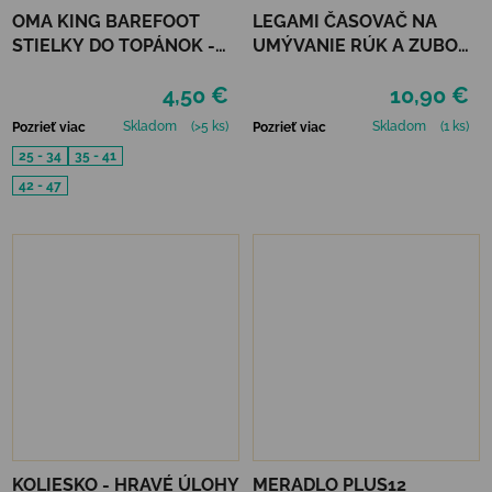
OMA KING BAREFOOT
LEGAMI ČASOVAČ NA
STIELKY DO TOPÁNOK -
UMÝVANIE RÚK A ZUBOV
CORK FRESH
- SPACE
4,50 €
10,90 €
Skladom
(>5 ks)
Skladom
(1 ks)
Pozrieť viac
Pozrieť viac
25 - 34
35 - 41
42 - 47
KOLIESKO - HRAVÉ ÚLOHY
MERADLO PLUS12