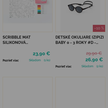
–10 %
SCRIBBLE MAT
DETSKÉ OKULIARE IZIPIZI
SILIKONOVÁ
BABY 0 - 3 ROKY #D -
OMAĽOVÁNKA – ROČNÉ
TORTOISE
23,90 €
29,90 €
OBDOBIE
26,90 €
Skladom
(1 ks)
Pozrieť viac
Skladom
(2 ks)
Pozrieť viac