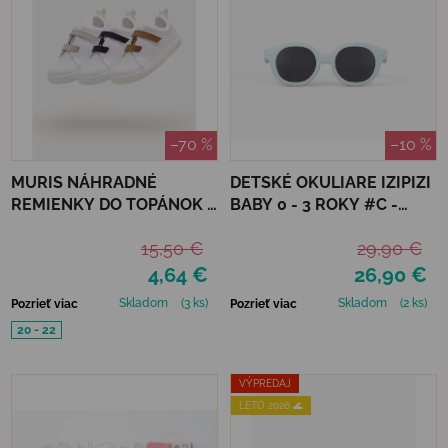
–70 %
–10 %
MURIS NÁHRADNÉ
DETSKÉ OKULIARE IZIPIZI
REMIENKY DO TOPÁNOK 3
BABY 0 - 3 ROKY #C -
PÁRY - STONE, NAVY,
SWEET BLUE
15,50 €
29,90 €
SAND
4,64 €
26,90 €
Skladom
(3 ks)
Skladom
(2 ks)
Pozrieť viac
Pozrieť viac
20 - 22
VÝPREDAJ
LETO 2026 🌊