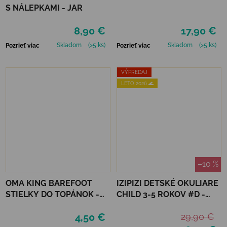
S NÁLEPKAMI - JAR
8,90 €
17,90 €
Skladom
(>5 ks)
Skladom
(>5 ks)
Pozrieť viac
Pozrieť viac
VÝPREDAJ
LETO 2026 🌊
–10 %
OMA KING BAREFOOT
IZIPIZI DETSKÉ OKULIARE
STIELKY DO TOPÁNOK -
CHILD 3-5 ROKOV #D -
BAMBOO FRESH
BLACK ROAD
4,50 €
29,90 €