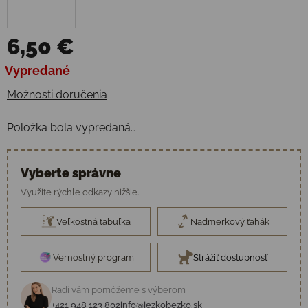
6,50 €
Jednotková cena:
Vypredané
Možnosti doručenia
Položka bola vypredaná…
Vyberte správne
Využite rýchle odkazy nižšie.
Veľkostná tabuľka
Nadmerkový ťahák
Vernostný program
Strážiť dostupnosť
Radi vám pomôžeme s výberom
+421 948 123 802
info@jezkobezko.sk