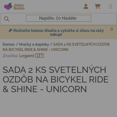
Prejsť na obsah
NÁKUP
🎉 Roztočte koleso šťastia a vytočte si zľavu na celý
nákup!
Domov
/
Hračky a doplnky
/
SADA 2 KS SVETELNÝCH OZDÔB
NA BICYKEL RIDE & SHINE - UNICORN
Značka:
Legami 🇮🇹
SADA 2 KS SVETELNÝCH
OZDÔB NA BICYKEL RIDE
& SHINE - UNICORN