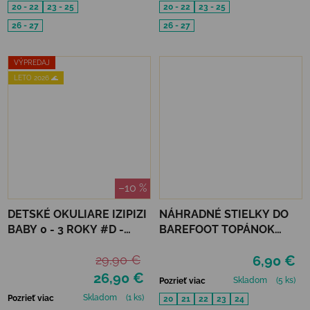
20 - 22
23 - 25
20 - 22
23 - 25
26 - 27
26 - 27
VÝPREDAJ
LETO 2026 🌊
–10 %
DETSKÉ OKULIARE IZIPIZI
NÁHRADNÉ STIELKY DO
BABY 0 - 3 ROKY #D -
BAREFOOT TOPÁNOK
APRICOT POLARIZED
MURIS MINI
29,90 €
6,90 €
26,90 €
Skladom
(5 ks)
Pozrieť viac
Skladom
(1 ks)
Pozrieť viac
20
21
22
23
24