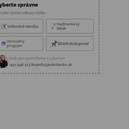
yberte správne
užite rýchle odkazy nižšie.
Nadmerkový
Veľkostná tabuľka
ťahák
Vernostný
Strážiť dostupnosť
program
Radi vám pomôžeme s výberom
+421 948 123 802
info@jezkobezko.sk