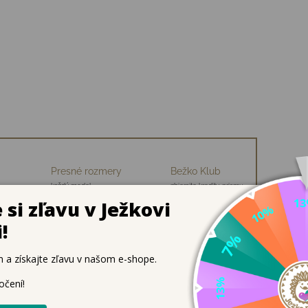
Presné rozmery
Bežko Klub
každý model
zbierajte kredity, priamu
ch
premeriavame
zľavu na nákup
e, vegánske a vždy pripravené na akciu ✨👟
é spájajú športový komfort s mestskou eleganciou. Sú navrh
ečerné prechádzky. Jedny tenisky, nekonečne veľa plánov.