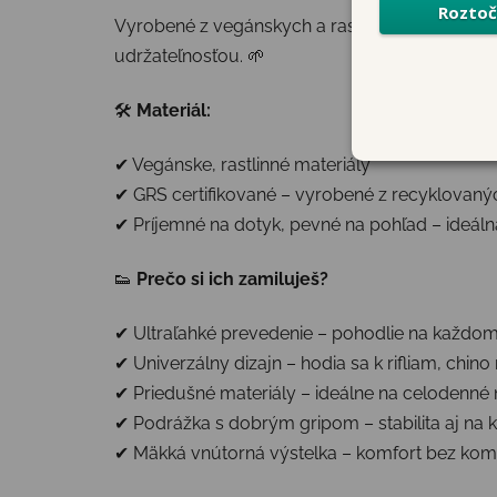
Vyrobené z vegánskych a rastlinných materiálov
udržateľnosťou. 🌱
🛠
Materiál:
✔ Vegánske, rastlinné materiály
✔ GRS certifikované – vyrobené z recyklovaný
✔ Príjemné na dotyk, pevné na pohľad – ideál
👟
Prečo si ich zamiluješ?
✔ Ultraľahké prevedenie – pohodlie na každo
✔ Univerzálny dizajn – hodia sa k rifliam, chin
✔ Priedušné materiály – ideálne na celodenné
✔ Podrážka s dobrým gripom – stabilita aj na 
✔ Mäkká vnútorná výstelka – komfort bez ko