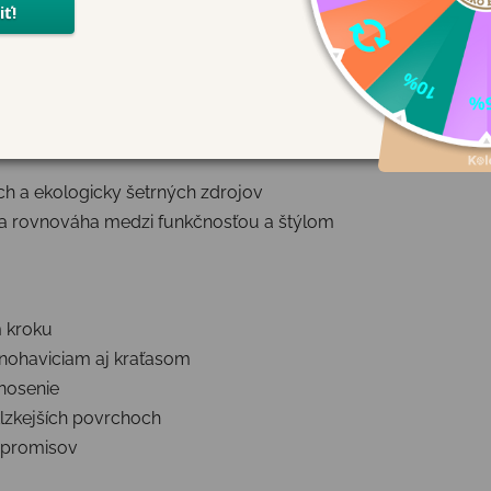
, ktoré sú certifikované podľa Global Recycled Standard (GRS
ch a ekologicky šetrných zdrojov
na rovnováha medzi funkčnosťou a štýlom
m kroku
o nohaviciam aj kraťasom
 nosenie
klzkejších povrchoch
mpromisov