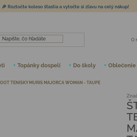
🎉 Roztočte koleso šťastia a vytočte si zľavu na celý nákup!
O 
ti
Topánky dospelí
Do školy
Oblečenie
OOT TENISKY MURIS MAJORCA WOMAN - TAUPE
Zna
Š
T
M