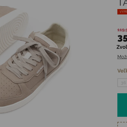
T
VÝPR
119,
35
Zvoľ
Jedn
Možn
Veľ
36