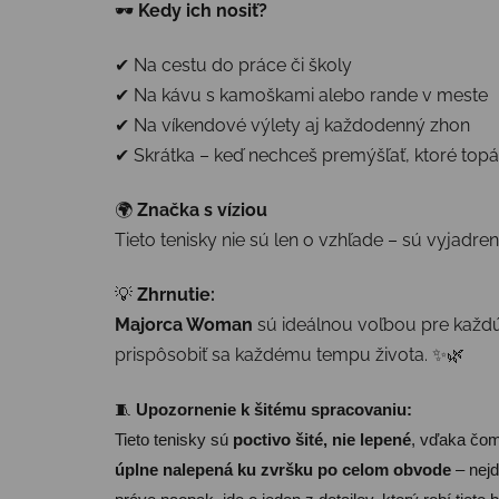
🕶️
Kedy ich nosiť?
✔ Na cestu do práce či školy
✔ Na kávu s kamoškami alebo rande v meste
✔ Na víkendové výlety aj každodenný zhon
✔ Skrátka – keď nechceš premýšľať, ktoré topá
🌍
Značka s víziou
Tieto tenisky nie sú len o vzhľade – sú vyjadre
💡
Zhrnutie:
Majorca Woman
sú ideálnou voľbou pre každú
prispôsobiť sa každému tempu života. ✨🌿
🧵
Upozornenie k šitému spracovaniu:
Tieto tenisky sú
poctivo šité, nie lepené
, vďaka čomu
úplne nalepená ku zvršku po celom obvode
– nejd