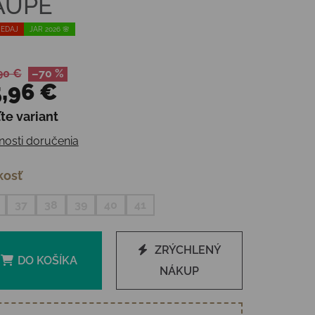
AUPE
EDAJ
JAR 2026 🌸
90 €
–70 %
,96 €
te variant
otková cena:
osti doručenia
kosť
37
38
39
40
41
ZRÝCHLENÝ
DO KOŠÍKA
NÁKUP