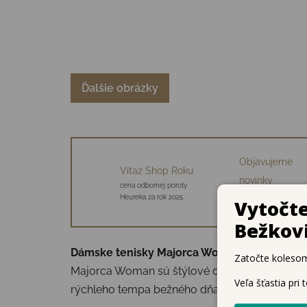
Ďalšie obrázky
Objavujeme
Víťaz Shop Roku
novinky
cena odbornej poroty
34 starostlivo vybraný
Heureka za rok 2025
značiek
Dámske tenisky Majorca Woman – univerzáln
Majorca Woman sú štýlové dámske tenisky, ktor
rýchleho tempa bežného dňa až po pohodové v