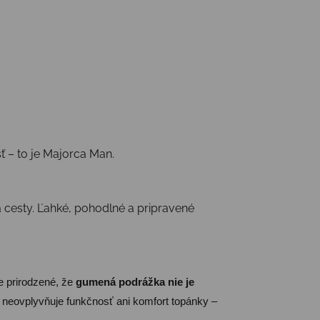
ť – to je Majorca Man.
 cesty. Ľahké, pohodlné a pripravené
je prirodzené, že
gumená podrážka nie je
 neovplyvňuje funkčnosť ani komfort topánky –