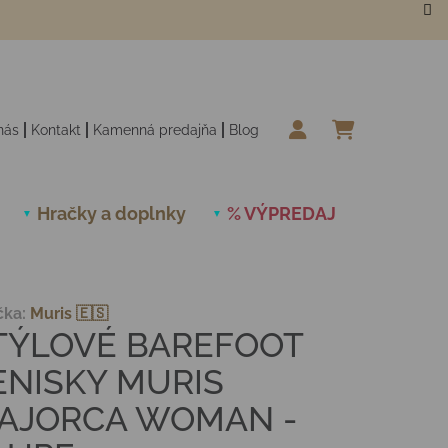
nás
Kontakt
Kamenná predajňa
Blog
NÁKUPN
Hračky a doplnky
% VÝPREDAJ
Novinky
čka:
Muris 🇪🇸
TÝLOVÉ BAREFOOT
ENISKY MURIS
AJORCA WOMAN -