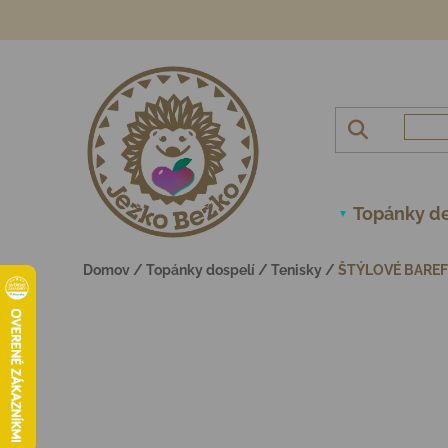
Prejsť na obsah
Topánky de
Domov
/
Topánky dospelí
/
Tenisky
/
ŠTÝLOVÉ BAREF