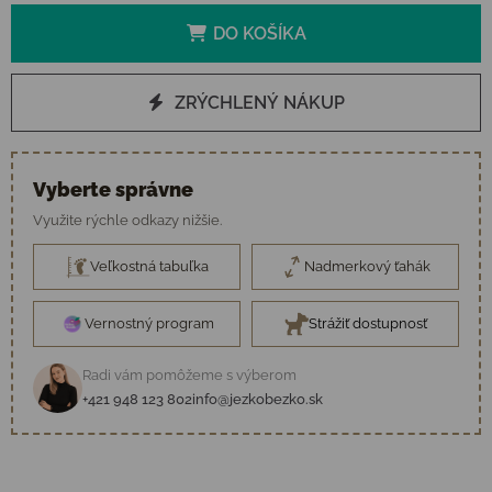
DO KOŠÍKA
ZRÝCHLENÝ NÁKUP
Vyberte správne
Využite rýchle odkazy nižšie.
Veľkostná tabuľka
Nadmerkový ťahák
Vernostný program
Strážiť dostupnosť
Radi vám pomôžeme s výberom
+421 948 123 802
info@jezkobezko.sk