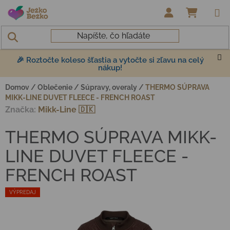
Prejsť na obsah
NÁKUP
🎉 Roztočte koleso šťastia a vytočte si zľavu na celý
nákup!
Domov
/
Oblečenie
/
Súpravy, overaly
/
THERMO SÚPRAVA
MIKK-LINE DUVET FLEECE - FRENCH ROAST
Značka:
Mikk-Line 🇩🇰
THERMO SÚPRAVA MIKK-
LINE DUVET FLEECE -
FRENCH ROAST
VÝPREDAJ