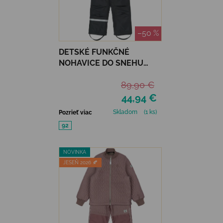
–50 %
DETSKÉ FUNKČNÉ
NOHAVICE DO SNEHU
MIKK-LINE - BLACK
89,90 €
44,94 €
Skladom
(1 ks)
Pozrieť viac
92
NOVINKA
JESEŇ 2026 🍂