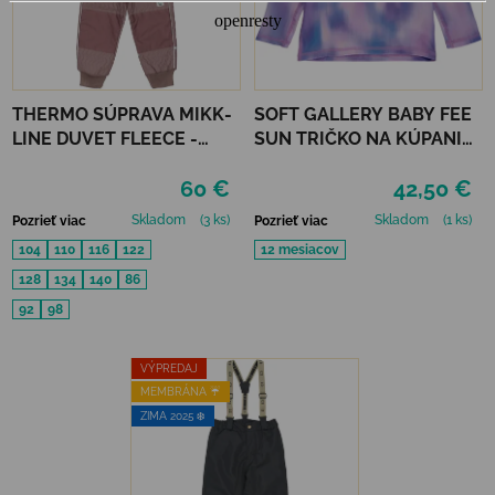
THERMO SÚPRAVA MIKK-
SOFT GALLERY BABY FEE
LINE DUVET FLEECE -
SUN TRIČKO NA KÚPANIE
TWILIGHT MAUVE
REFLECTIONS PURPLE
60 €
42,50 €
UPF 50+
Skladom
(3 ks)
Skladom
(1 ks)
Pozrieť viac
Pozrieť viac
104
110
116
122
12 mesiacov
128
134
140
86
92
98
VÝPREDAJ
MEMBRÁNA ☔️
ZIMA 2025 ❄️