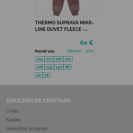
THERMO SÚPRAVA MIKK-
LINE DUVET FLEECE -
TWILIGHT MAUVE
60 €
Skladom
(3 ks)
Pozrieť viac
104
110
116
122
128
134
140
86
92
98
Zápätie
ZÁKAZNÍCKE CENTRUM
O nás
Kariéra
Vernostný program