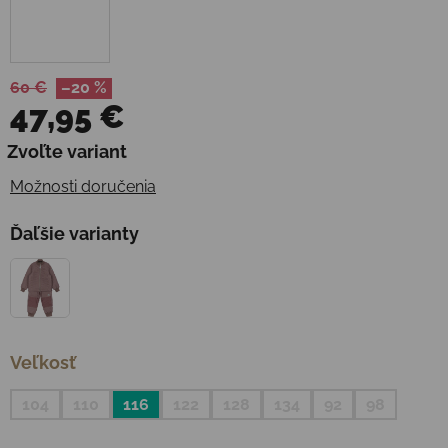
60 €
–20 %
47,95 €
Jednotková cena:
Zvoľte variant
Možnosti doručenia
Ďaľšie varianty
Veľkosť
104
110
116
122
128
134
92
98