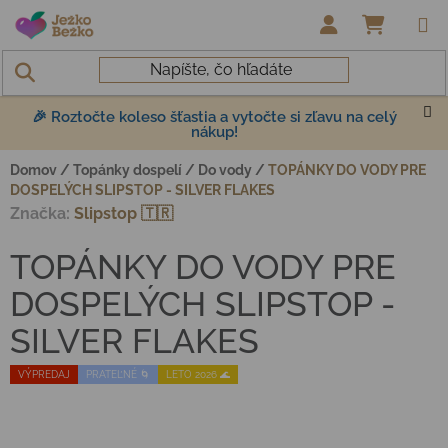
Prejsť na obsah
NÁKUP
🎉 Roztočte koleso šťastia a vytočte si zľavu na celý
nákup!
Domov
/
Topánky dospelí
/
Do vody
/
TOPÁNKY DO VODY PRE
DOSPELÝCH SLIPSTOP - SILVER FLAKES
Značka:
Slipstop 🇹🇷
TOPÁNKY DO VODY PRE
DOSPELÝCH SLIPSTOP -
SILVER FLAKES
VÝPREDAJ
PRATEĽNÉ 🌀
LETO 2026 🌊