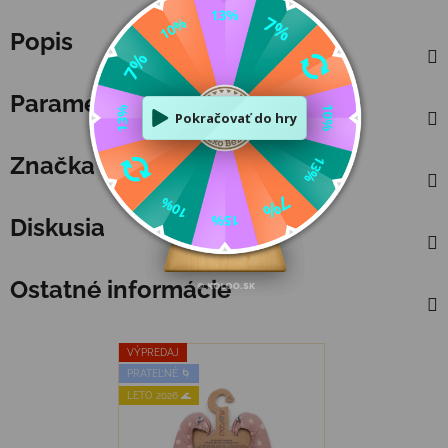
Popis
Parametre
Značka
Slipstop 🇹🇷
Diskusia
Ostatné informácie
VÝPREDAJ
PRATEĽNÉ 🌀
LETO 2026 🌊