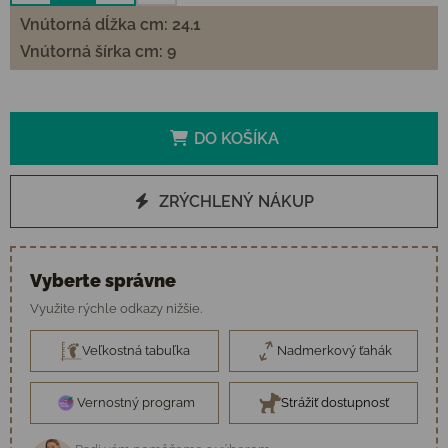
Vnútorná dĺžka cm: 24.1
Vnútorná šírka cm: 9
DO KOŠÍKA
ZRÝCHLENÝ NÁKUP
Vyberte správne
Využite rýchle odkazy nižšie.
Veľkostná tabuľka
Nadmerkový ťahák
Vernostný program
Strážiť dostupnosť