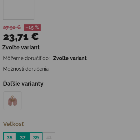
27,90 €
–15 %
23,71 €
Jednotková cena:
Zvoľte variant
Môžeme doručiť do:
Zvoľte variant
Možnosti doručenia
Ďaľšie varianty
Veľkosť
35
37
39
41