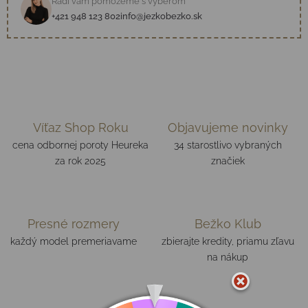
Radi vám pomôžeme s výberom
+421 948 123 802
info@jezkobezko.sk
Víťaz Shop Roku
Objavujeme novinky
cena odbornej poroty Heureka
34 starostlivo vybraných
za rok 2025
značiek
Presné rozmery
Bežko Klub
každý model premeriavame
zbierajte kredity, priamu zľavu
na nákup