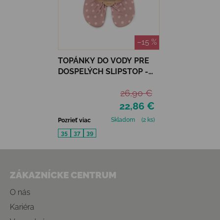
–15 %
TOPÁNKY DO VODY PRE
DOSPELÝCH SLIPSTOP -
BUBBLY
26,90 €
22,86 €
Skladom
(2 ks)
Pozrieť viac
35
37
39
Zápätie
ZÁKAZNÍCKE CENTRUM
O nás
Kariéra