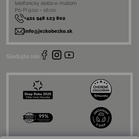
telefonicky alebo e-mailom
Po-Pi 9:00 – 16:00
+421 948 123 802
info@jezkobezko.sk
Sledujte nás