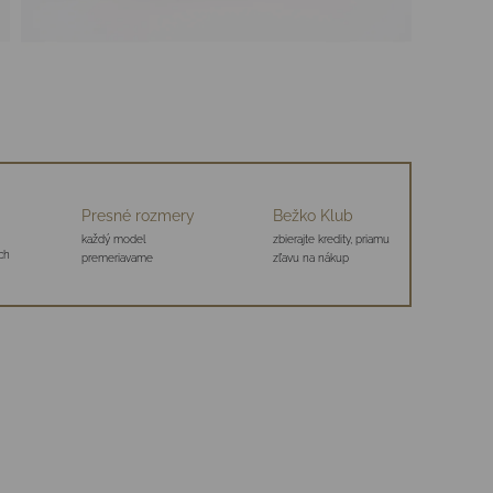
Presné rozmery
Bežko Klub
každý model
zbierajte kredity, priamu
ch
premeriavame
zľavu na nákup