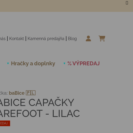
nás
Kontakt
Kamenná predajňa
Blog
NÁKUPN
Hračky a doplnky
% VÝPREDAJ
Novinky
čka:
baBice 🇵🇱
ABICE CAPAČKY
AREFOOT - LILAC
EDAJ