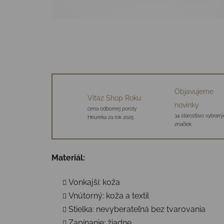
Objavujeme
Víťaz Shop Roku
novinky
cena odbornej poroty
34 starostlivo vybraný
Heureka za rok 2025
značiek
Materiál:
Vonkajší: koža
Vnútorný: koža a textil
Stielka: nevyberateľná bez tvarovania
Zapínanie: žiadne