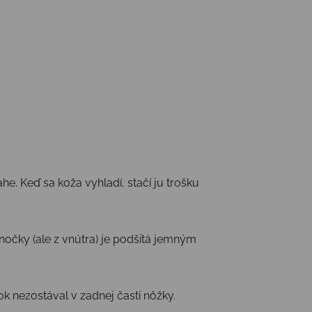
e. Keď sa koža vyhladí, stačí ju trošku
nočky (ale z vnútra) je podšitá jemným
 nezostával v zadnej časti nôžky.