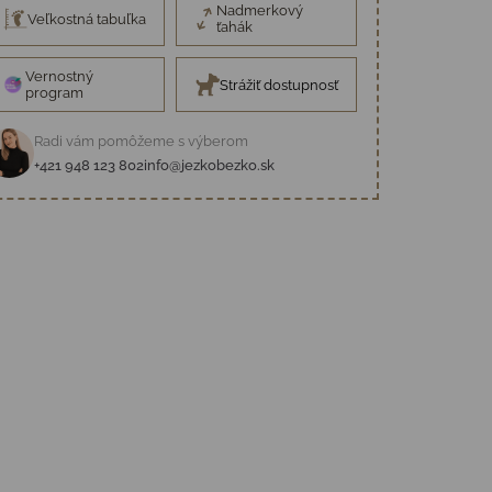
Nadmerkový
Veľkostná tabuľka
ťahák
Vernostný
Strážiť dostupnosť
program
Radi vám pomôžeme s výberom
+421 948 123 802
info@jezkobezko.sk