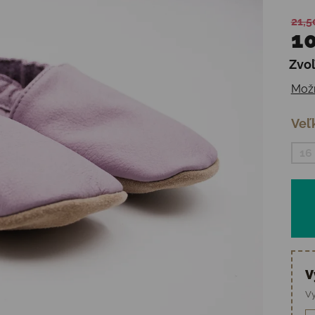
21,5
10
Zvoľ
Jedn
Možn
Veľ
16
V
Vy