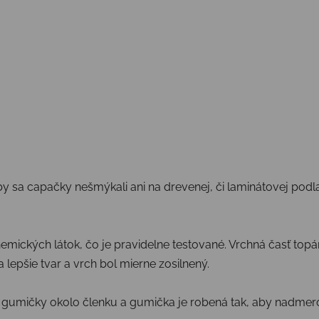
y sa capačky nešmýkali ani na drevenej, či laminátovej podlah
emických látok, čo je pravidelne testované. Vrchná časť topá
 lepšie tvar a vrch bol mierne zosilnený.
gumičky okolo členku a gumička je robená tak, aby nadmerok