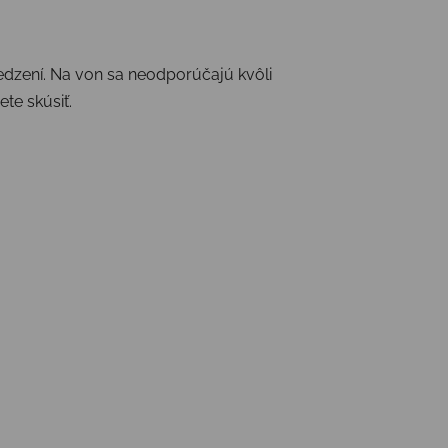
edzení. Na von sa neodporúčajú kvôli
te skúsiť.