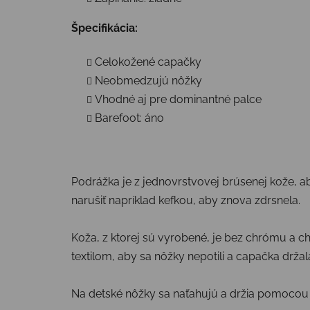
Špecifikácia:
Celokožené capačky
Neobmedzujú nôžky
Vhodné aj pre dominantné palce
Barefoot: áno
Podrážka je z jednovrstvovej brúsenej kože, ab
narušiť napríklad kefkou, aby znova zdrsnela.
Koža, z ktorej sú vyrobené, je bez chrómu a ch
textilom, aby sa nôžky nepotili a capačka držala
Na detské nôžky sa naťahujú a držia pomocou 