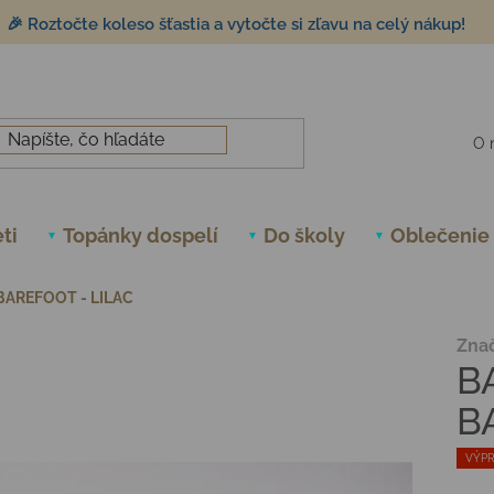
🎉 Roztočte koleso šťastia a vytočte si zľavu na celý nákup!
O 
ti
Topánky dospelí
Do školy
Oblečenie
BAREFOOT - LILAC
Zna
B
B
VÝPR