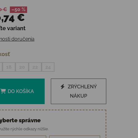
0 €
–50 %
,74 €
te variant
otková cena:
osti doručenia
kosť
18
20
22
24
ZRÝCHLENÝ
DO KOŠÍKA
NÁKUP
yberte správne
užite rýchle odkazy nižšie.