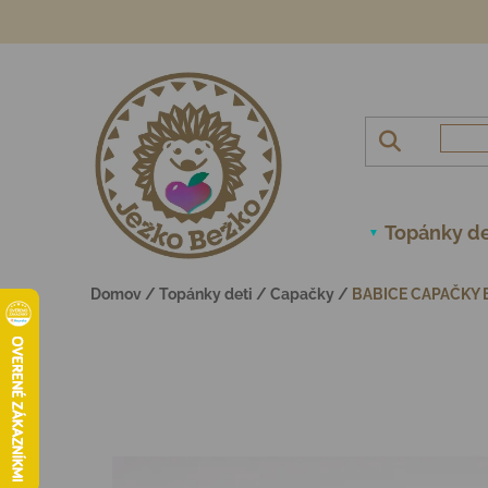
Prejsť na obsah
Topánky de
Domov
/
Topánky deti
/
Capačky
/
BABICE CAPAČKY 