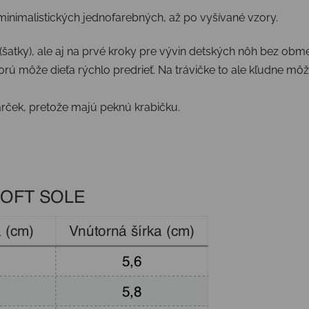
 minimalistických jednofarebných, až po vyšívané vzory.
šatky), ale aj na prvé kroky pre vývin detských nôh bez obm
rú môže dieťa rýchlo predrieť. Na trávičke to ale kľudne môže
arček, pretože majú peknú krabičku.