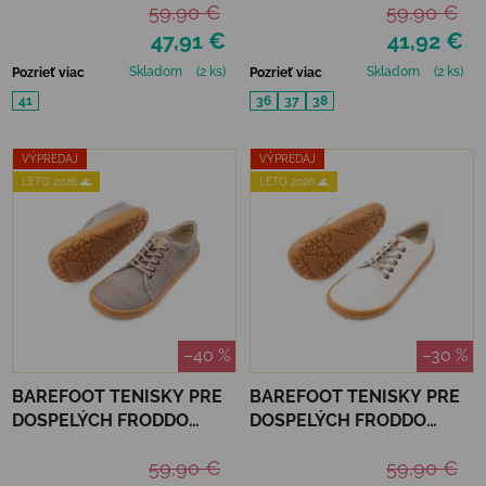
59,90 €
59,90 €
47,91 €
41,92 €
Skladom
(2 ks)
Skladom
(2 ks)
Pozrieť viac
Pozrieť viac
41
36
37
38
VÝPREDAJ
VÝPREDAJ
LETO 2026 🌊
LETO 2026 🌊
–40 %
–30 %
BAREFOOT TENISKY PRE
BAREFOOT TENISKY PRE
DOSPELÝCH FRODDO
DOSPELÝCH FRODDO
BOTANIQ LACES - GREY+
BOTANIQ LACES - WHITE
59,90 €
59,90 €