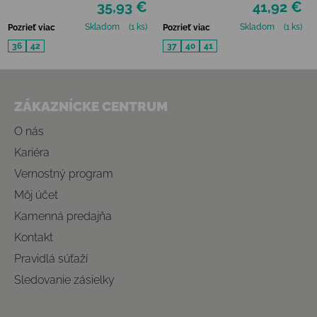
35,93 €
41,92 €
Skladom
(1 ks)
Skladom
(1 ks)
Pozrieť viac
Pozrieť viac
36
42
37
40
41
Zápätie
ZÁKAZNÍCKE CENTRUM
O nás
Kariéra
Vernostný program
Môj účet
Kamenná predajňa
Kontakt
Pravidlá súťaží
Sledovanie zásielky