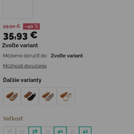
59,90 €
–40 %
35,93 €
Jednotková cena:
Zvoľte variant
Môžeme doručiť do:
Zvoľte variant
Možnosti doručenia
Ďaľšie varianty
Veľkosť
36
37
38
39
40
41
42