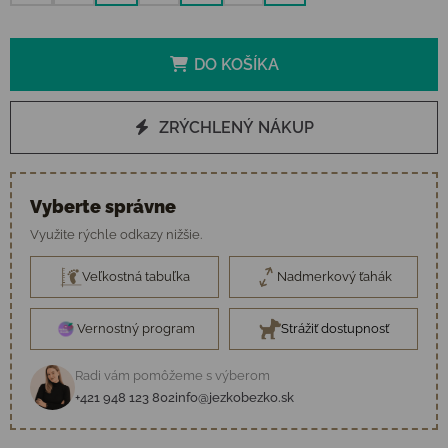
DO KOŠÍKA
ZRÝCHLENÝ NÁKUP
Vyberte správne
Využite rýchle odkazy nižšie.
Veľkostná tabuľka
Nadmerkový ťahák
Vernostný program
Strážiť dostupnosť
Radi vám pomôžeme s výberom
+421 948 123 802
info@jezkobezko.sk