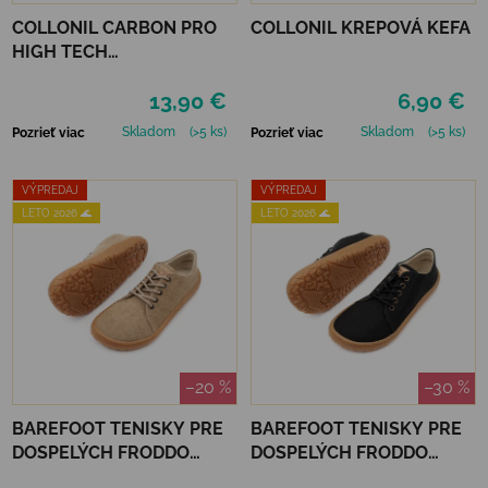
COLLONIL CARBON PRO
COLLONIL KREPOVÁ KEFA
HIGH TECH
IMPREGNAČNÝ SPREJ 400
13,90 €
6,90 €
ML
Skladom
(>5 ks)
Skladom
(>5 ks)
Pozrieť viac
Pozrieť viac
VÝPREDAJ
VÝPREDAJ
LETO 2026 🌊
LETO 2026 🌊
–20 %
–30 %
BAREFOOT TENISKY PRE
BAREFOOT TENISKY PRE
DOSPELÝCH FRODDO
DOSPELÝCH FRODDO
BOTANIQ LACES - BEIGE
BOTANIQ LACES - BLACK