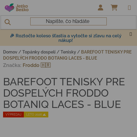
Prejsť na obsah
NÁKUP
🎉 Roztočte koleso šťastia a vytočte si zľavu na celý
nákup!
Domov
/
Topánky dospelí
/
Tenisky
/
BAREFOOT TENISKY PRE
DOSPELÝCH FRODDO BOTANIQ LACES - BLUE
Značka:
Froddo 🇭🇷
BAREFOOT TENISKY PRE
DOSPELÝCH FRODDO
BOTANIQ LACES - BLUE
VÝPREDAJ
LETO 2026 🌊