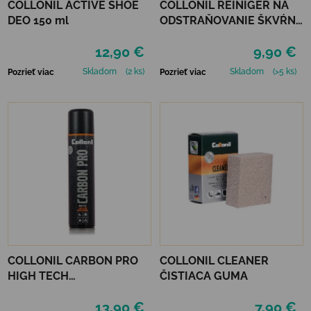
COLLONIL ACTIVE SHOE
COLLONIL REINIGER NA
DEO 150 ml
ODSTRAŇOVANIE ŠKVŔN
200 ML
12,90 €
9,90 €
Skladom
(2 ks)
Skladom
(>5 ks)
Pozrieť viac
Pozrieť viac
COLLONIL CARBON PRO
COLLONIL CLEANER
HIGH TECH
ČISTIACA GUMA
IMPREGNAČNÝ SPREJ 400
13,90 €
7,90 €
ML