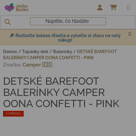
Prejsť na obsah
NÁKUP
🎉 Roztočte koleso šťastia a vytočte si zľavu na celý
nákup!
Domov
/
Topánky deti
/
Balerínky
/
DETSKÉ BAREFOOT
BALERÍNKY CAMPER OONA CONFETTI - PINK
Značka:
Camper 🇪🇸
DETSKÉ BAREFOOT
BALERÍNKY CAMPER
OONA CONFETTI - PINK
VÝPREDAJ