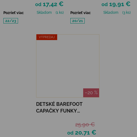
17,42 €
19,91 €
od
od
Skladom
(1 ks)
Skladom
(3 ks)
Pozrieť viac
Pozrieť viac
22/23
20/21
VÝPREDAJ
–20 %
DETSKÉ BAREFOOT
CAPAČKY FUNKY
MONKEY SOFT - STAR
25,90 €
SAGE
20,71 €
od