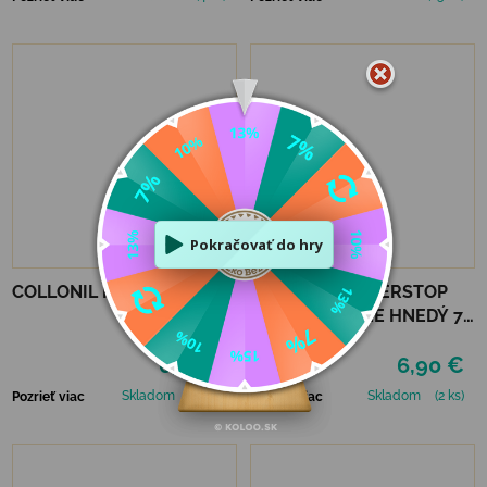
COLLONIL KREPOVÁ KEFA
COLLONIL WATERSTOP
KRÉM STREDNE HNEDÝ 75
ml
6,90 €
6,90 €
Skladom
(>5 ks)
Skladom
(2 ks)
Pozrieť viac
Pozrieť viac