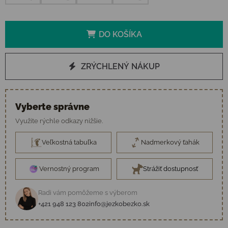
DO KOŠÍKA
ZRÝCHLENÝ NÁKUP
Vyberte správne
Využite rýchle odkazy nižšie.
Veľkostná tabuľka
Nadmerkový ťahák
Vernostný program
Strážiť dostupnosť
Radi vám pomôžeme s výberom
+421 948 123 802
info@jezkobezko.sk