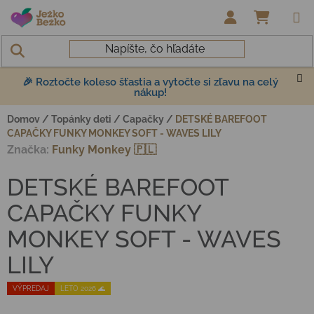
Prejsť na obsah
NÁKUP
🎉 Roztočte koleso šťastia a vytočte si zľavu na celý
nákup!
Domov
/
Topánky deti
/
Capačky
/
DETSKÉ BAREFOOT
CAPAČKY FUNKY MONKEY SOFT - WAVES LILY
Značka:
Funky Monkey 🇵🇱
DETSKÉ BAREFOOT
CAPAČKY FUNKY
MONKEY SOFT - WAVES
LILY
VÝPREDAJ
LETO 2026 🌊