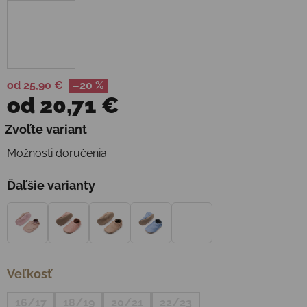
od 25,90 €
–20 %
od
20,71 €
Jednotková cena:
Zvoľte variant
Možnosti doručenia
Ďaľšie varianty
Veľkosť
16/17
18/19
20/21
22/23