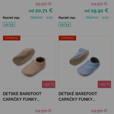
25,90 €
24,90 €
20,71 €
19,91 €
od
od
Skladom
(1 ks)
Skladom
(3 ks)
Pozrieť viac
Pozrieť viac
22/23
22/23
VÝPREDAJ
VÝPREDAJ
–30 %
–20 %
DETSKÉ BAREFOOT
DETSKÉ BAREFOOT
CAPAČKY FUNKY
CAPAČKY FUNKY
MONKEY SOFT - SAND
MONKEY SOFT - SKY
24,90 €
24,90 €