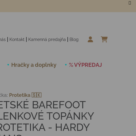
nás
Kontakt
Kamenná predajňa
Blog
NÁKUPN
Hračky a doplnky
% VÝPREDAJ
Novinky
čka:
Protetika 🇸🇰
ETSKÉ BAREFOOT
LENKOVÉ TOPÁNKY
ROTETIKA - HARDY