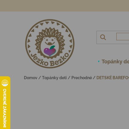
Prejsť na obsah
Topánky de
Domov
/
Topánky deti
/
Prechodné
/
DETSKÉ BAREFO