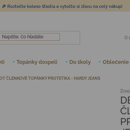
🎉 Roztočte koleso šťastia a vytočte si zľavu na celý nákup!
O 
ti
Topánky dospelí
Do školy
Oblečenie
OT ČLENKOVÉ TOPÁNKY PROTETIKA - HARDY JEANS
Zna
D
Č
P