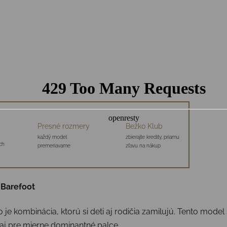
Presné rozmery
Bežko Klub
každý model
zbierajte kredity, priamu
ch
premeriavame
zľavu na nákup
 Barefoot
je kombinácia, ktorú si deti aj rodičia zamilujú. Tento model
 aj pre mierne dominantné palce.