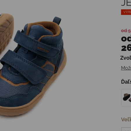
J
VÝPR
od 5
o
26
Zvoľ
Jedn
Možn
Ďaľ
Veľ