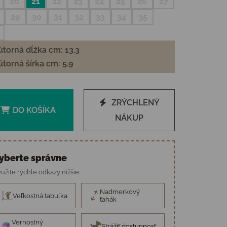
20
21
22
23
24
25
26
27
29
30
31
32
33
34
35
torná dĺžka cm: 13.3
torná šírka cm: 5.9
ZRÝCHLENÝ
DO KOŠÍKA
NÁKUP
yberte správne
užite rýchle odkazy nižšie.
Nadmerkový
Veľkostná tabuľka
ťahák
Vernostný
Strážiť dostupnosť