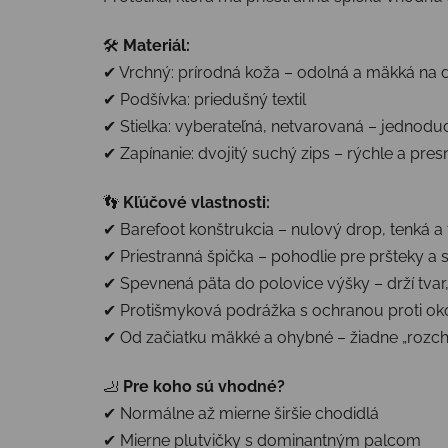
🛠
Materiál:
✔ Vrchný: prírodná koža – odolná a mäkká na 
✔ Podšívka: priedušný textil
✔ Stielka: vyberateľná, netvarovaná – jednod
✔ Zapínanie: dvojitý suchý zips – rýchle a pre
👣
Kľúčové vlastnosti:
✔ Barefoot konštrukcia – nulový drop, tenká a 
✔ Priestranná špička – pohodlie pre pršteky a s
✔ Spevnená päta do polovice výšky – drží tvar, 
✔ Protišmyková podrážka s ochranou proti o
✔ Od začiatku mäkké a ohybné – žiadne „rozch
🦶
Pre koho sú vhodné?
✔ Normálne až mierne širšie chodidlá
✔ Mierne plutvičky s dominantným palcom