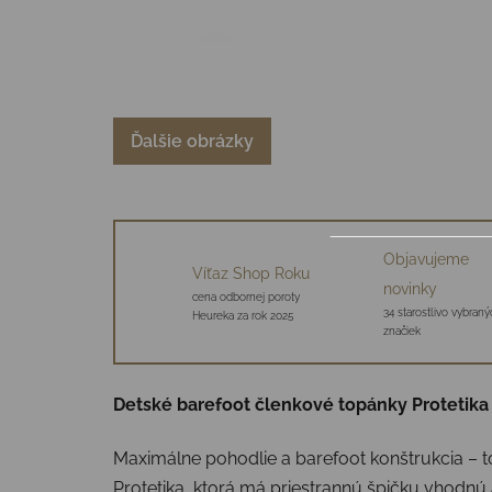
Ďalšie obrázky
Objavujeme
Víťaz Shop Roku
novinky
cena odbornej poroty
34 starostlivo vybraný
Heureka za rok 2025
značiek
Detské barefoot členkové topánky Protetika
Maximálne pohodlie a barefoot konštrukcia – to 
Protetika, ktorá má priestrannú špičku vhodnú