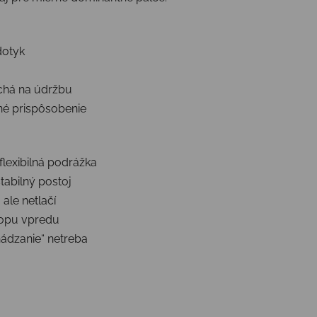
dotyk
uchá na údržbu
sné prispôsobenie
flexibilná podrážka
tabilný postoj
ale netlačí
kopu vpredu
ádzanie“ netreba