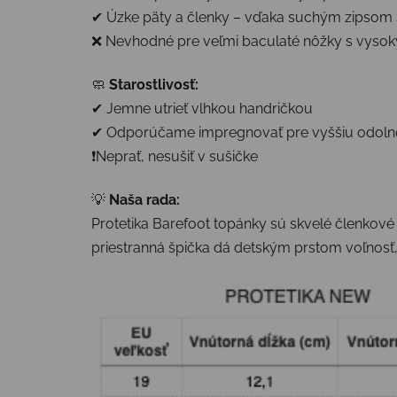
✔ Úzke päty a členky – vďaka suchým zipsom 
❌ Nevhodné pre veľmi baculaté nôžky s vyso
🧼
Starostlivosť:
✔ Jemne utrieť vlhkou handričkou
✔ Odporúčame impregnovať pre vyššiu odolnos
❗Neprať, nesušiť v sušičke
💡
Naša rada:
Protetika Barefoot topánky sú skvelé členkové 
priestranná špička dá detským prstom voľnosť,