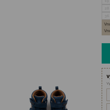
19
28
36
Vnú
Vnú
V
Vy