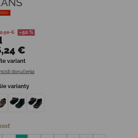
EANS
EDAJ
2,50 €
–50 %
d
,24 €
te variant
otková cena:
osti doručenia
šie varianty
kosť