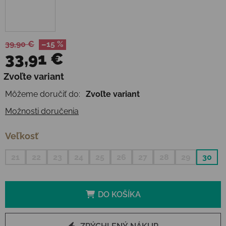
39,90 €
–15 %
33,91 €
Jednotková cena:
Zvoľte variant
Môžeme doručiť do:
Zvoľte variant
Možnosti doručenia
Veľkosť
21
22
23
24
25
26
27
28
29
30
DO KOŠÍKA