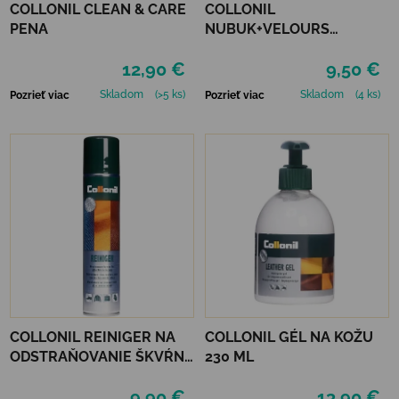
COLLONIL CLEAN & CARE
COLLONIL
PENA
NUBUK+VELOURS
STREDNE HNEDÝ
12,90 €
9,50 €
Skladom
(>5 ks)
Skladom
(4 ks)
Pozrieť viac
Pozrieť viac
COLLONIL REINIGER NA
COLLONIL GÉL NA KOŽU
ODSTRAŇOVANIE ŠKVŔN
230 ML
200 ML
9,90 €
13,90 €