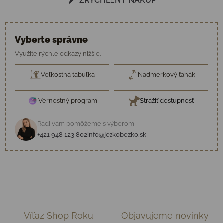
ZRÝCHLENÝ NÁKUP
Vyberte správne
Využite rýchle odkazy nižšie.
Veľkostná tabuľka
Nadmerkový ťahák
Vernostný program
Strážiť dostupnosť
Radi vám pomôžeme s výberom
+421 948 123 802
info@jezkobezko.sk
Víťaz Shop Roku
Objavujeme novinky