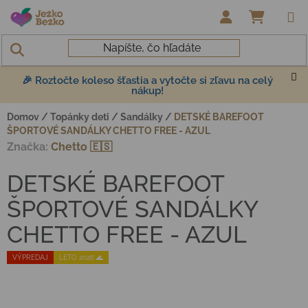
Prejsť na obsah
NÁKUP
🎉 Roztočte koleso šťastia a vytočte si zľavu na celý
nákup!
Domov
/
Topánky deti
/
Sandálky
/
DETSKÉ BAREFOOT
ŠPORTOVÉ SANDÁLKY CHETTO FREE - AZUL
Značka:
Chetto 🇪🇸
DETSKÉ BAREFOOT
ŠPORTOVÉ SANDÁLKY
CHETTO FREE - AZUL
VÝPREDAJ
LETO 2026 🌊