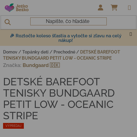
Prejsť na obsah
NÁKUP
🎉 Roztočte koleso šťastia a vytočte si zľavu na celý
nákup!
Domov
/
Topánky deti
/
Prechodné
/
DETSKÉ BAREFOOT
TENISKY BUNDGAARD PETIT LOW - OCEANIC STRIPE
Značka:
Bundgaard 🇩🇰
DETSKÉ BAREFOOT
TENISKY BUNDGAARD
PETIT LOW - OCEANIC
STRIPE
VÝPREDAJ