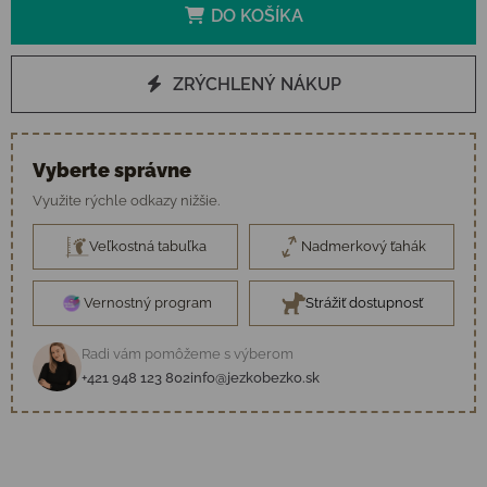
DO KOŠÍKA
ZRÝCHLENÝ NÁKUP
Vyberte správne
Využite rýchle odkazy nižšie.
Veľkostná tabuľka
Nadmerkový ťahák
Vernostný program
Strážiť dostupnosť
Radi vám pomôžeme s výberom
+421 948 123 802
info@jezkobezko.sk