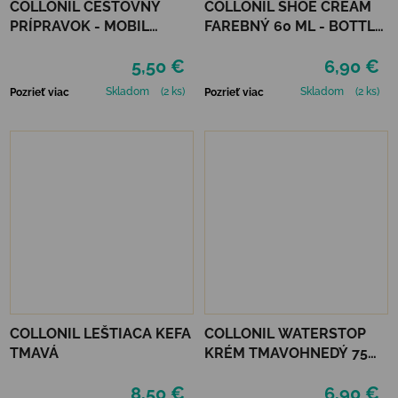
COLLONIL CESTOVNÝ
COLLONIL SHOE CREAM
PRÍPRAVOK - MOBIL
FAREBNÝ 60 ML - BOTTLE
ČIERNY
GREEN
5,50 €
6,90 €
Skladom
(2 ks)
Skladom
(2 ks)
Pozrieť viac
Pozrieť viac
COLLONIL LEŠTIACA KEFA
COLLONIL WATERSTOP
TMAVÁ
KRÉM TMAVOHNEDÝ 75
ml
8,50 €
6,90 €