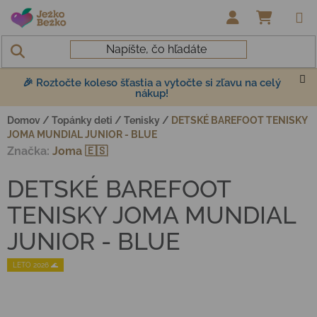
Prejsť na obsah
NÁKUP
🎉 Roztočte koleso šťastia a vytočte si zľavu na celý
nákup!
Domov
/
Topánky deti
/
Tenisky
/
DETSKÉ BAREFOOT TENISKY
JOMA MUNDIAL JUNIOR - BLUE
Značka:
Joma 🇪🇸
DETSKÉ BAREFOOT
TENISKY JOMA MUNDIAL
JUNIOR - BLUE
LETO 2026 🌊