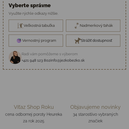
Vyberte správne
Využite rýchle odkazy nižšie.
Veľkostná tabuľka
Nadmerkový ťahák
Vernostný program
Strážiť dostupnosť
Radi vám pomôžeme s výberom
+421 948 123 802
info@jezkobezko.sk
Víťaz Shop Roku
Objavujeme novinky
cena odbornej poroty Heureka
34 starostlivo vybraných
za rok 2025
značiek