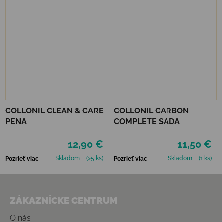
COLLONIL CLEAN & CARE
COLLONIL CARBON
PENA
COMPLETE SADA
12,90 €
11,50 €
Skladom
(>5 ks)
Skladom
(1 ks)
Pozrieť viac
Pozrieť viac
Zápätie
ZÁKAZNÍCKE CENTRUM
O nás