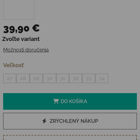
39,90 €
Jednotková cena:
Zvoľte variant
Možnosti doručenia
Veľkosť
27
28
29
30
31
32
33
34
DO KOŠÍKA
ZRÝCHLENÝ NÁKUP