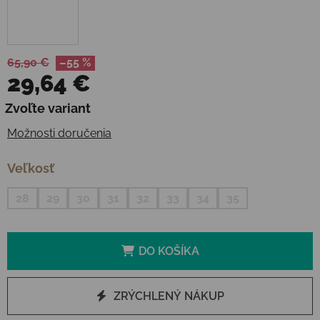
65,90 €
–55 %
29,64 €
Jednotková cena:
Zvoľte variant
Možnosti doručenia
Veľkosť
28
29
30
31
32
33
34
35
DO KOŠÍKA
ZRÝCHLENÝ NÁKUP