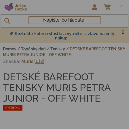
Prejsť na obsah
NÁKUP
🎉 Roztočte koleso šťastia a vytočte si zľavu na celý
nákup!
Domov
/
Topánky deti
/
Tenisky
/
DETSKÉ BAREFOOT TENISKY
MURIS PETRA JUNIOR - OFF WHITE
Značka:
Muris 🇪🇸
DETSKÉ BAREFOOT
TENISKY MURIS PETRA
JUNIOR - OFF WHITE
VÝPREDAJ