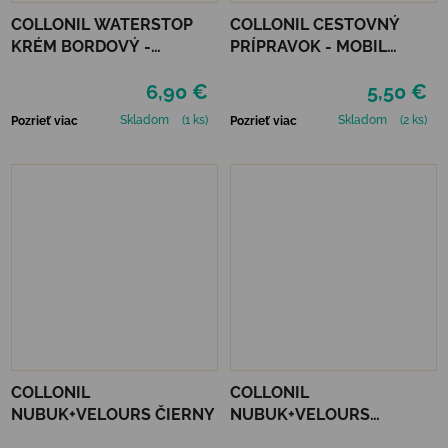
COLLONIL WATERSTOP
COLLONIL CESTOVNÝ
KRÉM BORDOVÝ -
PRÍPRAVOK - MOBIL
MAHAGÓN 75 ml
ČIERNY
6,90 €
5,50 €
Skladom
(1 ks)
Skladom
(2 ks)
Pozrieť viac
Pozrieť viac
COLLONIL
COLLONIL
NUBUK+VELOURS ČIERNY
NUBUK+VELOURS
STREDNE HNEDÝ