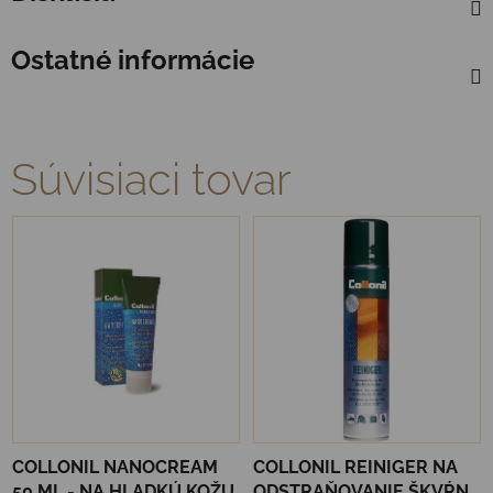
Ostatné informácie
Súvisiaci tovar
COLLONIL NANOCREAM
COLLONIL REINIGER NA
50 ML - NA HLADKÚ KOŽU
ODSTRAŇOVANIE ŠKVŔN