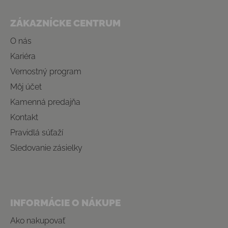
Zápätie
ZÁKAZNÍCKE CENTRUM
O nás
Kariéra
Vernostný program
Môj účet
Kamenná predajňa
Kontakt
Pravidlá súťaží
Sledovanie zásielky
INFORMÁCIE O NÁKUPE
Ako nakupovať