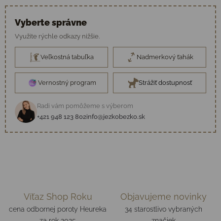
Vyberte správne
Využite rýchle odkazy nižšie.
Veľkostná tabuľka
Nadmerkový ťahák
Vernostný program
Strážiť dostupnosť
Radi vám pomôžeme s výberom
+421 948 123 802
info@jezkobezko.sk
Víťaz Shop Roku
Objavujeme novinky
cena odbornej poroty Heureka
34 starostlivo vybraných
za rok 2025
značiek