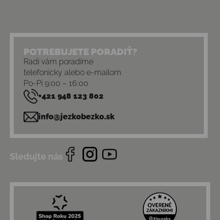
POTREBUJETE PORADIŤ?
Radi vám poradíme
telefonicky alebo e-mailom
Po-Pi 9:00 – 16:00
+421 948 123 802
info@jezkobezko.sk
Sledujte nás