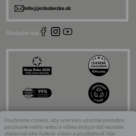
info@jezkobezko.sk
Sledujte nás
Používame cookies, aby sme Vám umožnili pohodlné
používanie nášho webu a vďaka analýze dát neustále
zlepšovali jeho funkcie, výkon a použiteľnosť. Viac