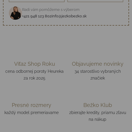
Radi vám pomôžeme s výberom
+421 948 123 802
info@jezkobezko.sk
Víťaz Shop Roku
Objavujeme novinky
cena odbornej poroty Heureka
34 starostlivo vybraných
za rok 2025
značiek
Presné rozmery
Bežko Klub
každý model premeriavame
zbierajte kredity, priamu zľavu
na nákup