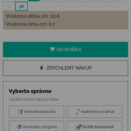
35
36
Vnútorná dĺžka cm: 16.8
Vnútorná šírka cm: 6.7
DO KOŠÍKA
ZRÝCHLENÝ NÁKUP
Vyberte správne
Využite rýchle odkazy nižšie.
Veľkostná tabuľka
Nadmerkový ťahák
Vernostný program
Strážiť dostupnosť