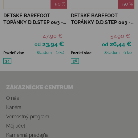
–50 %
–50 %
DETSKÉ BAREFOOT
DETSKÉ BAREFOOT
TOPÁNKY D.D.STEP 063 -
TOPÁNKY D.D.STEP 063 -
EMERALD
RASPBERRY SHINE HEART
47,90 €
52,90 €
23,94 €
26,44 €
od
od
Skladom
(2 ks)
Skladom
(1 ks)
Pozrieť viac
Pozrieť viac
34
36
Zápätie
ZÁKAZNÍCKE CENTRUM
O nás
Kariéra
Vernostný program
Môj účet
Kamenná predajňa