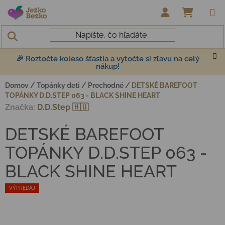
Prejsť na obsah
NÁKUP
🎉 Roztočte koleso šťastia a vytočte si zľavu na celý
nákup!
Domov
/
Topánky deti
/
Prechodné
/
DETSKÉ BAREFOOT
TOPÁNKY D.D.STEP 063 - BLACK SHINE HEART
Značka:
D.D.Step 🇭🇺
DETSKÉ BAREFOOT
TOPÁNKY D.D.STEP 063 -
BLACK SHINE HEART
VÝPREDAJ