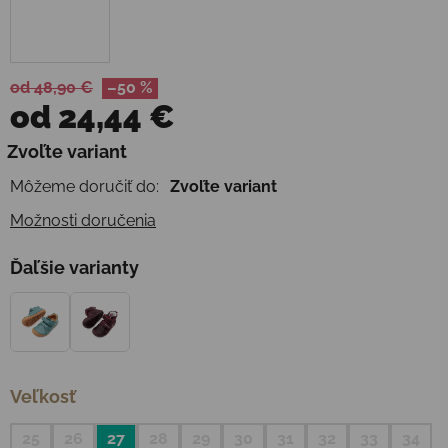
od 48,90 €
–50 %
od
24,44 €
Jednotková cena:
Zvoľte variant
Môžeme doručiť do:
Zvoľte variant
Možnosti doručenia
Ďaľšie varianty
Veľkosť
25
26
27
28
29
30
31
32
33
34