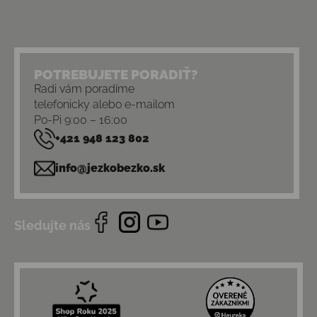
POTREBUJETE PORADIŤ?
Radi vám poradíme
telefonicky alebo e-mailom
Po-Pi 9:00 – 16:00
+421 948 123 802
info@jezkobezko.sk
Sledujte nás