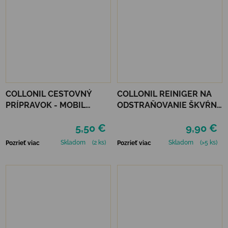
COLLONIL CESTOVNÝ
COLLONIL REINIGER NA
PRÍPRAVOK - MOBIL
ODSTRAŇOVANIE ŠKVŔN
ČIERNY
200 ML
5,50 €
9,90 €
Skladom
(2 ks)
Skladom
(>5 ks)
Pozrieť viac
Pozrieť viac