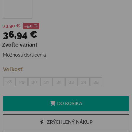
73,90 €
–50 %
36,94 €
Jednotková cena:
Zvoľte variant
Možnosti doručenia
Veľkosť
28
29
30
31
32
33
34
35
DO KOŠÍKA
ZRÝCHLENÝ NÁKUP