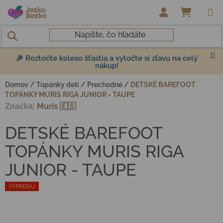
Prejsť na obsah
NÁKUP
🎉 Roztočte koleso šťastia a vytočte si zľavu na celý
nákup!
Domov
/
Topánky deti
/
Prechodné
/
DETSKÉ BAREFOOT
TOPÁNKY MURIS RIGA JUNIOR - TAUPE
Značka:
Muris 🇪🇸
DETSKÉ BAREFOOT
TOPÁNKY MURIS RIGA
JUNIOR - TAUPE
VÝPREDAJ