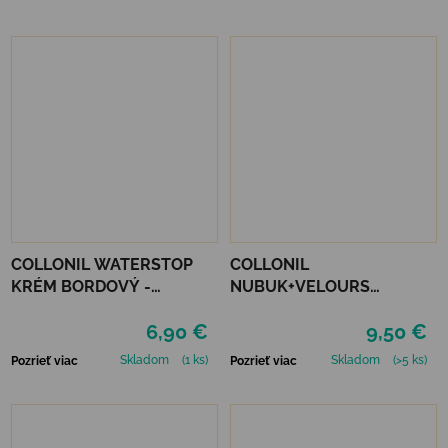
COLLONIL WATERSTOP
COLLONIL
KRÉM BORDOVÝ -
NUBUK+VELOURS
MAHAGÓN 75 ml
NEUTRÁLNY
6,90 €
9,50 €
Skladom
(1 ks)
Skladom
(>5 ks)
Pozrieť viac
Pozrieť viac