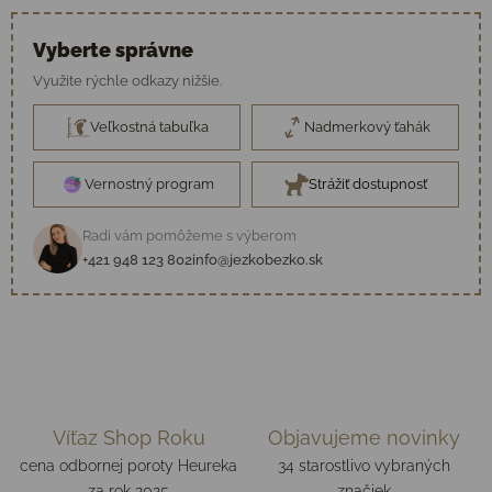
Vyberte správne
Využite rýchle odkazy nižšie.
Veľkostná tabuľka
Nadmerkový ťahák
Vernostný program
Strážiť dostupnosť
Radi vám pomôžeme s výberom
+421 948 123 802
info@jezkobezko.sk
Víťaz Shop Roku
Objavujeme novinky
cena odbornej poroty Heureka
34 starostlivo vybraných
za rok 2025
značiek