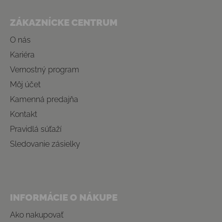
Zápätie
ZÁKAZNÍCKE CENTRUM
O nás
Kariéra
Vernostný program
Môj účet
Kamenná predajňa
Kontakt
Pravidlá súťaží
Sledovanie zásielky
INFORMÁCIE O NÁKUPE
Ako nakupovať