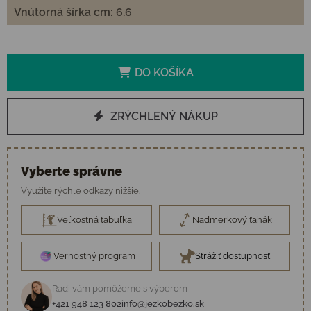
Vnútorná šírka cm: 6.6
DO KOŠÍKA
ZRÝCHLENÝ NÁKUP
Vyberte správne
Využite rýchle odkazy nižšie.
Veľkostná tabuľka
Nadmerkový ťahák
Vernostný program
Strážiť dostupnosť
Radi vám pomôžeme s výberom
+421 948 123 802
info@jezkobezko.sk