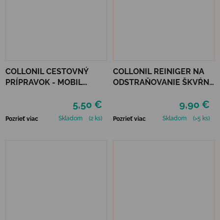
COLLONIL CESTOVNÝ
COLLONIL REINIGER NA
PRÍPRAVOK - MOBIL
ODSTRAŇOVANIE ŠKVŔN
ČIERNY
200 ML
5,50 €
9,90 €
Skladom
(2 ks)
Skladom
(>5 ks)
Pozrieť viac
Pozrieť viac