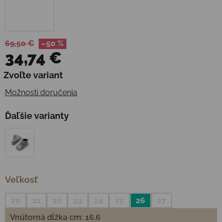
69,50 €
–50 %
34,74 €
Jednotková cena:
Zvoľte variant
Možnosti doručenia
Ďaľšie varianty
Veľkosť
20
21
22
23
24
25
26
27
Vnútorná dĺžka cm: 16.6