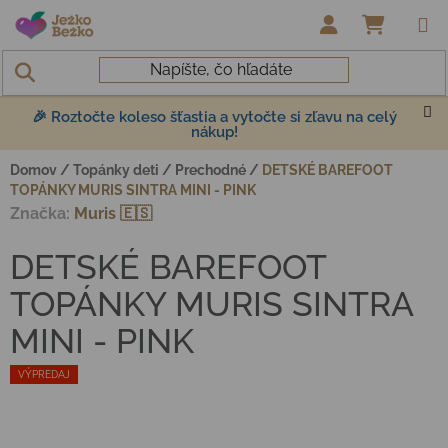
Prejsť na obsah
NÁKUP
🎉 Roztočte koleso šťastia a vytočte si zľavu na celý
nákup!
Domov
/
Topánky deti
/
Prechodné
/
DETSKÉ BAREFOOT
TOPÁNKY MURIS SINTRA MINI - PINK
Značka:
Muris 🇪🇸
DETSKÉ BAREFOOT
TOPÁNKY MURIS SINTRA
MINI - PINK
VÝPREDAJ