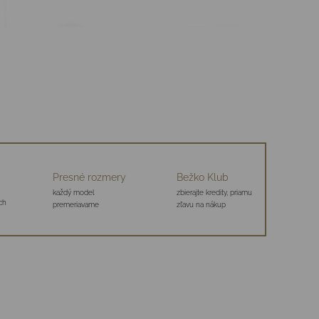
Presné rozmery
Bežko Klub
každý model
zbierajte kredity, priamu
ch
premeriavame
zľavu na nákup