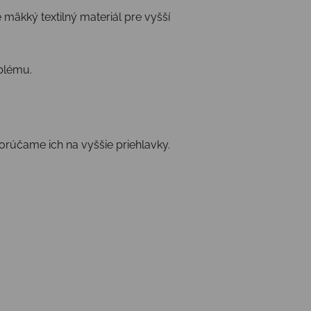
 mäkký textilný materiál pre vyšší
oblému.
orúčame ich na vyššie priehlavky.