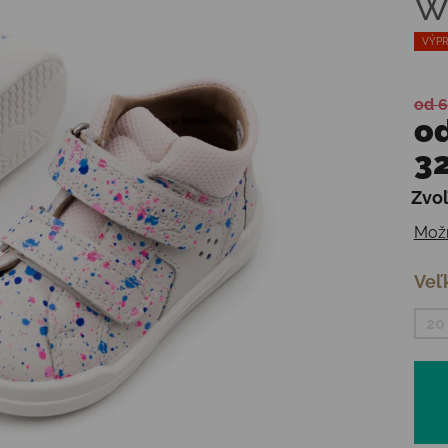
W
VÝPR
od 6
o
32
Zvoľ
Jedn
Možn
Veľ
20