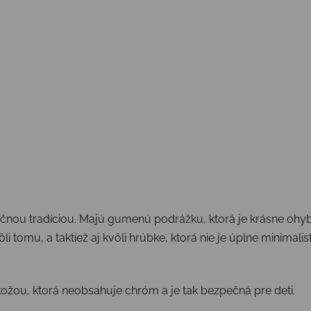
očnou tradíciou. Majú gumenú podrážku, ktorá je krásne ohy
li tomu, a taktiež aj kvôli hrúbke, ktorá nie je úplne minimali
ožou, ktorá neobsahuje chróm a je tak bezpečná pre deti.