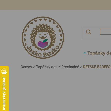
Prejsť na obsah
Topánky de
Domov
/
Topánky deti
/
Prechodné
/
DETSKÉ BAREFO