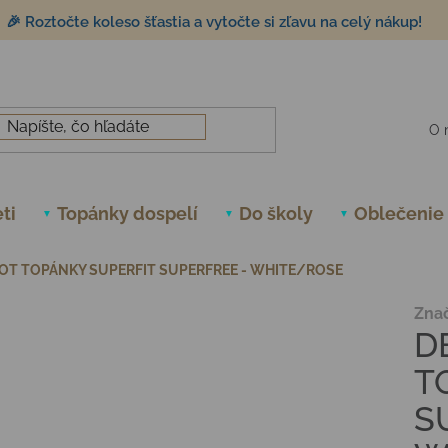
🎉 Roztočte koleso šťastia a vytočte si zľavu na celý nákup!
O 
ti
Topánky dospelí
Do školy
Oblečenie
OT TOPÁNKY SUPERFIT SUPERFREE - WHITE/ROSE
Zna
D
T
S