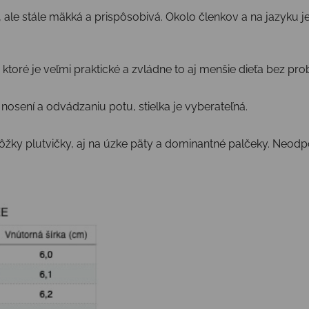
a, ale stále mäkká a prispôsobivá. Okolo členkov a na jazyku je
ktoré je veľmi praktické a zvládne to aj menšie dieťa bez pr
 nosení a odvádzaniu potu, stielka je vyberateľná.
ôžky plutvičky, aj na úzke päty a dominantné palčeky. Neodp