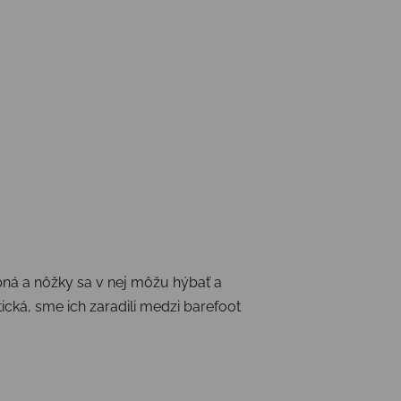
bná a nôžky sa v nej môžu hýbať a
stická, sme ich zaradili medzi barefoot