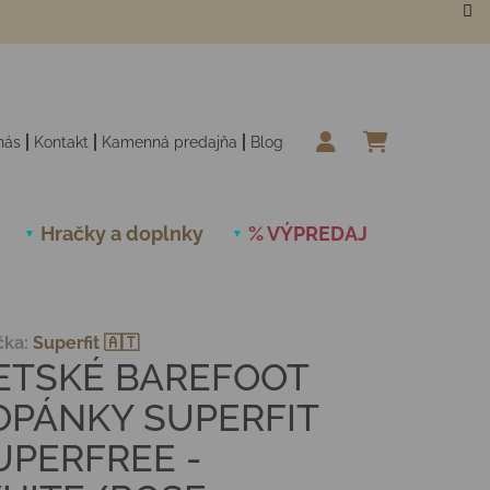
nás
Kontakt
Kamenná predajňa
Blog
NÁKUPN
Hračky a doplnky
% VÝPREDAJ
Novinky
čka:
Superfit 🇦🇹
ETSKÉ BAREFOOT
OPÁNKY SUPERFIT
UPERFREE -