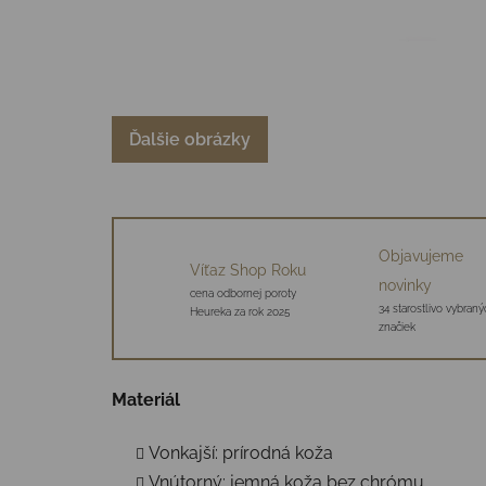
Ďalšie obrázky
Objavujeme
Víťaz Shop Roku
novinky
cena odbornej poroty
34 starostlivo vybraný
Heureka za rok 2025
značiek
Materiál
Vonkajší: prírodná koža
Vnútorný: jemná koža bez chrómu