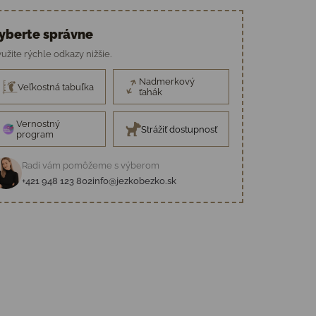
yberte správne
užite rýchle odkazy nižšie.
Nadmerkový
Veľkostná tabuľka
ťahák
Vernostný
Strážiť dostupnosť
program
Radi vám pomôžeme s výberom
+421 948 123 802
info@jezkobezko.sk