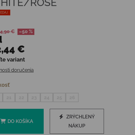
HITE/ROSE
EDAJ
4,90 €
–50 %
d
,44 €
te variant
otková cena:
osti doručenia
kosť
21
22
23
24
25
26
ZRÝCHLENÝ
DO KOŠÍKA
NÁKUP