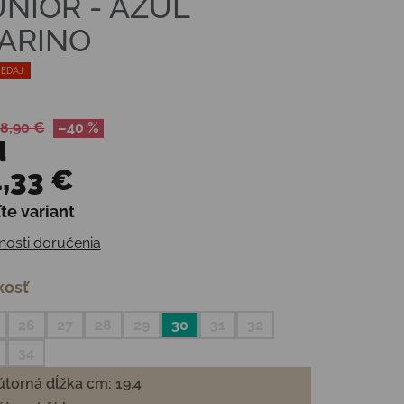
UNIOR - AZUL
ARINO
EDAJ
8,90 €
–40 %
d
,33 €
te variant
otková cena:
osti doručenia
kosť
26
27
28
29
30
31
32
34
torná dĺžka cm: 19.4