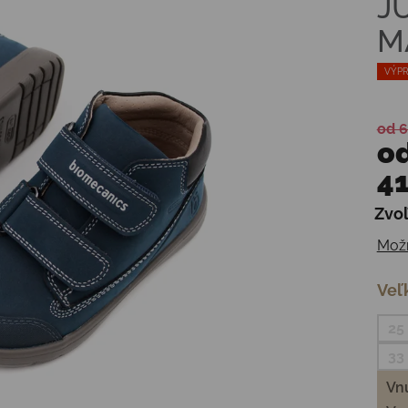
J
M
VÝPR
od 6
o
41
Zvoľ
Jedn
Možn
Veľ
25
33
Vnú