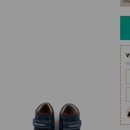
Vnú
V
Vy