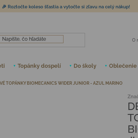
🎉 Roztočte koleso šťastia a vytočte si zľavu na celý nákup!
O 
ti
Topánky dospelí
Do školy
Oblečenie
VÉ TOPÁNKY BIOMECANICS WIDER JUNIOR - AZUL MARINO
Zna
D
T
B