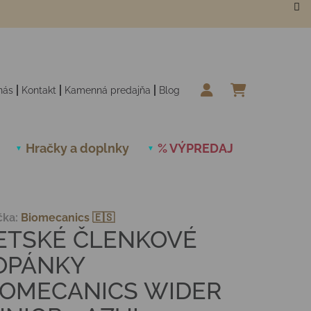
nás
Kontakt
Kamenná predajňa
Blog
NÁKUPN
Hračky a doplnky
% VÝPREDAJ
Novinky
čka:
Biomecanics 🇪🇸
ETSKÉ ČLENKOVÉ
OPÁNKY
IOMECANICS WIDER