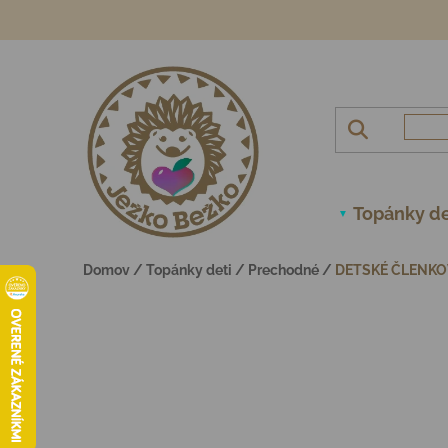
Prejsť na obsah
Topánky de
Domov
/
Topánky deti
/
Prechodné
/
DETSKÉ ČLENKO