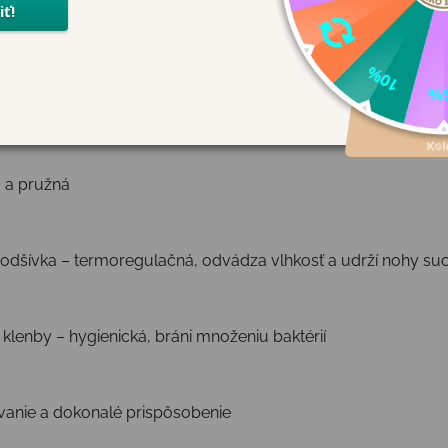
nuté tak, aby podporili správny vývoj detských nôh a zároveň
ly aj voľný čas.
á a pružná
odšívka – termoregulačná, odvádza vlhkosť a udrží nohy su
klenby – hygienická, bráni množeniu baktérií
anie a dokonalé prispôsobenie