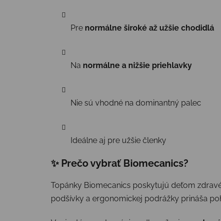
Pre
normálne široké až užšie chodidlá
Na
normálne a nižšie priehlavky
Nie sú vhodné na dominantný palec
Ideálne aj pre užšie členky
✨ Prečo vybrať Biomecanics?
Topánky Biomecanics poskytujú deťom zdravé a
podšívky a ergonomickej podrážky prináša poho