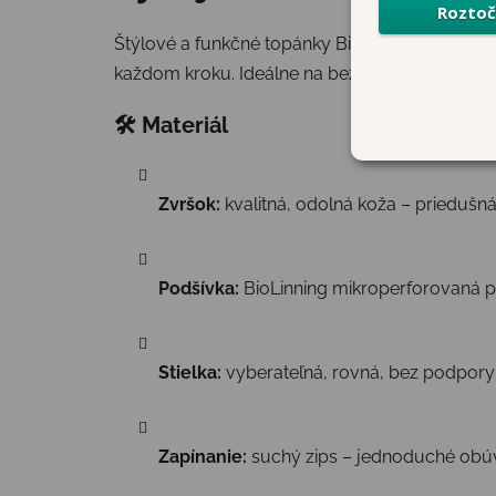
Štýlové a funkčné topánky Biomecanics sú navrh
každom kroku. Ideálne na bežné nosenie do ško
🛠 Materiál
Zvršok:
kvalitná, odolná koža – priedušn
Podšívka:
BioLinning mikroperforovaná p
Stielka:
vyberateľná, rovná, bez podpory 
Zapínanie:
suchý zips – jednoduché obúv