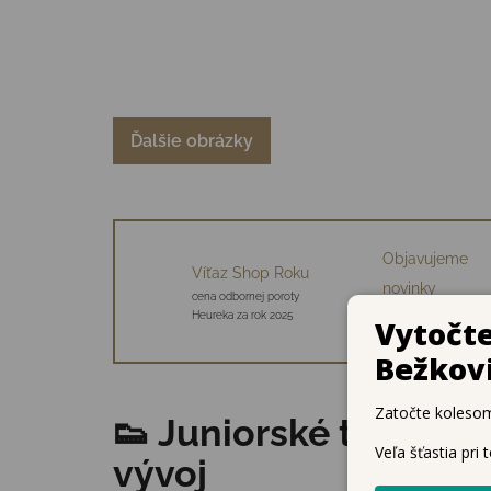
Ďalšie obrázky
Objavujeme
Víťaz Shop Roku
novinky
cena odbornej poroty
34 starostlivo vybraný
Heureka za rok 2025
značiek
👟 Juniorské topánk
vývoj