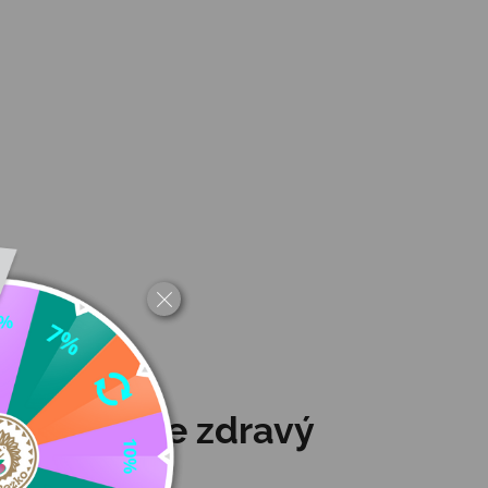
á obuv pre zdravý