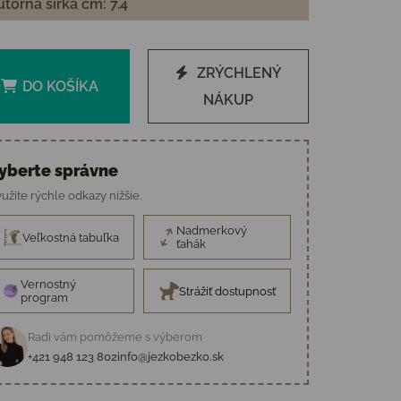
torná šírka cm: 7.4
ZRÝCHLENÝ
DO KOŠÍKA
NÁKUP
yberte správne
užite rýchle odkazy nižšie.
Nadmerkový
Veľkostná tabuľka
ťahák
Vernostný
Strážiť dostupnosť
program
Radi vám pomôžeme s výberom
+421 948 123 802
info@jezkobezko.sk