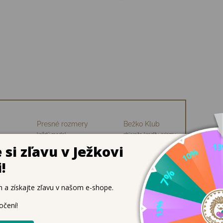
Presné rozmery
Bežko Klub
každý model
zbierajte kredity, priamu
ch
premeriavame
zľavu na nákup
y Biomecanics – ergonomick