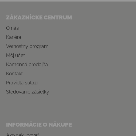
Zápätie
ZÁKAZNÍCKE CENTRUM
O nás
Kariéra
Vernostný program
Môj účet
Kamenná predajňa
Kontakt
Pravidlá súťaží
Sledovanie zásielky
INFORMÁCIE O NÁKUPE
Ako nakupovať