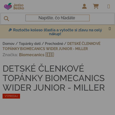
Prejsť na obsah
NÁKUP
🎉 Roztočte koleso šťastia a vytočte si zľavu na celý
nákup!
Domov
/
Topánky deti
/
Prechodné
/
DETSKÉ ČLENKOVÉ
TOPÁNKY BIOMECANICS WIDER JUNIOR - MILLER
Značka:
Biomecanics 🇪🇸
DETSKÉ ČLENKOVÉ
TOPÁNKY BIOMECANICS
WIDER JUNIOR - MILLER
VÝPREDAJ