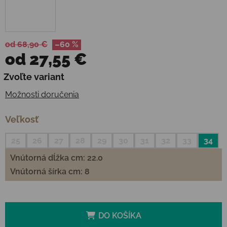
od 68,90 €
–60 %
od
27,55 €
Jednotková cena:
Zvoľte variant
Možnosti doručenia
Veľkosť
25
26
27
28
29
30
31
32
33
34
Vnútorná dĺžka cm: 22.0
Vnútorná šírka cm: 8
DO KOŠÍKA