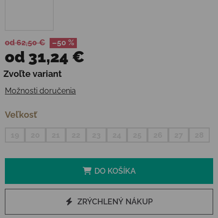
od 62,50 €
–50 %
od
31,24 €
Jednotková cena:
Zvoľte variant
Možnosti doručenia
Veľkosť
19
20
21
22
23
24
25
26
27
28
DO KOŠÍKA
ZRÝCHLENÝ NÁKUP