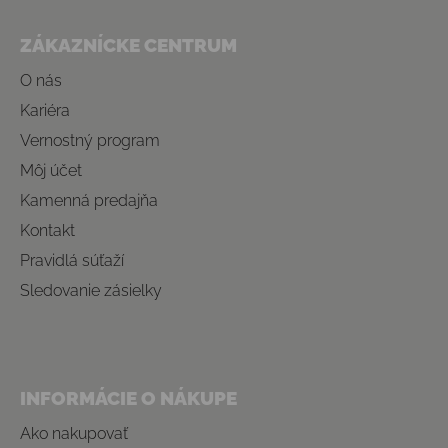
Zápätie
ZÁKAZNÍCKE CENTRUM
O nás
Kariéra
Vernostný program
Môj účet
Kamenná predajňa
Kontakt
Pravidlá súťaží
Sledovanie zásielky
INFORMÁCIE O NÁKUPE
Ako nakupovať