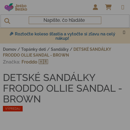
Prejsť na obsah
NÁKUP
🎉 Roztočte koleso šťastia a vytočte si zľavu na celý
nákup!
Domov
/
Topánky deti
/
Sandálky
/
DETSKÉ SANDÁLKY
FRODDO OLLIE SANDAL - BROWN
Značka:
Froddo 🇭🇷
DETSKÉ SANDÁLKY
FRODDO OLLIE SANDAL -
BROWN
VÝPREDAJ