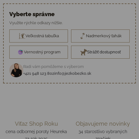
Vyberte správne
Využite rýchle odkazy nižšie.
Veľkostná tabuľka
Nadmerkový ťahák
Vernostný program
Strážiť dostupnosť
Radi vám pomôžeme s výberom
+421 948 123 802
info@jezkobezko.sk
Víťaz Shop Roku
Objavujeme novinky
cena odbornej poroty Heureka
34 starostlivo vybraných
za rok 2025
značiek