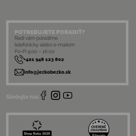
POTREBUJETE PORADIŤ?
Radi vám poradíme
telefonicky alebo e-mailom
Po-Pi 9:00 – 16:00
+421 948 123 802
info@jezkobezko.sk
Sledujte nás