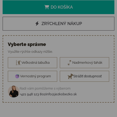
DO KOŠÍKA
ZRÝCHLENÝ NÁKUP
Vyberte správne
Využite rýchle odkazy nižšie.
Veľkostná tabuľka
Nadmerkový ťahák
Vernostný program
Strážiť dostupnosť
Radi vám pomôžeme s výberom
+421 948 123 802
info@jezkobezko.sk