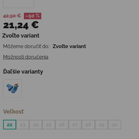
42,50 €
–50 %
21,24 €
Jednotková cena:
Zvoľte variant
Môžeme doručiť do:
Zvoľte variant
Možnosti doručenia
Ďaľšie varianty
Veľkosť
22
23
24
25
26
27
28
29
30