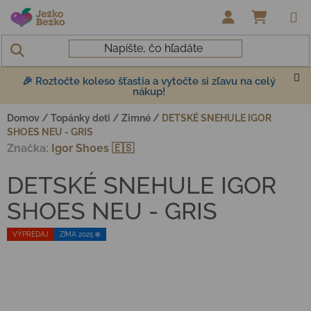
Prejsť na obsah
NÁKUP
🎉 Roztočte koleso šťastia a vytočte si zľavu na celý
nákup!
Domov
/
Topánky deti
/
Zimné
/
DETSKÉ SNEHULE IGOR
SHOES NEU - GRIS
Značka:
Igor Shoes 🇪🇸
DETSKÉ SNEHULE IGOR
SHOES NEU - GRIS
VÝPREDAJ
ZIMA 2025 ❄️