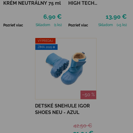
KRÉM NEUTRÁLNY 75 ml
HIGH TECH
IMPREGNAČNÝ SPREJ 400
6,90 €
13,90 €
ML
Skladom
(1 ks)
Skladom
(>5 ks)
Pozrieť viac
Pozrieť viac
VÝPREDAJ
ZIMA 2025 ❄️
–50 %
DETSKÉ SNEHULE IGOR
SHOES NEU - AZUL
42,50 €